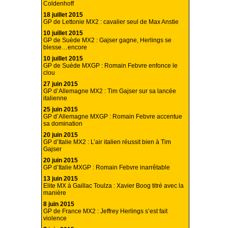
Coldenhoff
18 juillet 2015
GP de Lettonie MX2 : cavalier seul de Max Anstie
10 juillet 2015
GP de Suède MX2 : Gajser gagne, Herlings se
blesse…encore
10 juillet 2015
GP de Suède MXGP : Romain Febvre enfonce le
clou
27 juin 2015
GP d’Allemagne MX2 : Tim Gajser sur sa lancée
italienne
25 juin 2015
GP d’Allemagne MXGP : Romain Febvre accentue
sa domination
20 juin 2015
GP d’Italie MX2 : L’air italien réussit bien à Tim
Gajser
20 juin 2015
GP d’Italie MXGP : Romain Febvre inarrêtable
13 juin 2015
Elite MX à Gaillac Toulza : Xavier Boog titré avec la
manière
8 juin 2015
GP de France MX2 : Jeffrey Herlings s’est fait
violence