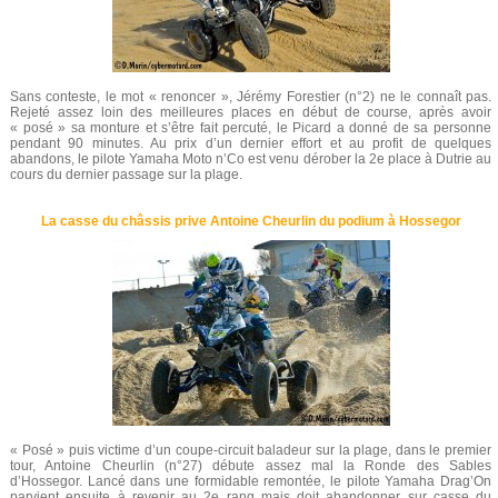
Sans conteste, le mot « renoncer », Jérémy Forestier (n°2) ne le connaît pas.
Rejeté assez loin des meilleures places en début de course, après avoir
« posé » sa monture et s’être fait percuté, le Picard a donné de sa personne
pendant 90 minutes. Au prix d’un dernier effort et au profit de quelques
abandons, le pilote Yamaha Moto n’Co est venu dérober la 2e place à Dutrie au
cours du dernier passage sur la plage.
La casse du châssis prive Antoine Cheurlin du podium à Hossegor
« Posé » puis victime d’un coupe-circuit baladeur sur la plage, dans le premier
tour, Antoine Cheurlin (n°27) débute assez mal la Ronde des Sables
d’Hossegor. Lancé dans une formidable remontée, le pilote Yamaha Drag’On
parvient ensuite à revenir au 2e rang mais doit abandonner sur casse du