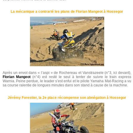
La mécanique a contrarié les plans de Florian Mangeot à Hossegor
Après un envol dans « l’aspi » de Rochereau et Vanstrazeele (n°3, ici devant),
Florian Mangeot
(n°4) est resté le seul à tenter de suivre le train express
Warnia. Peine perdue, le leader s’est enfui et le pilote Yamaha Mat-Racing a vu
sa course ralentie de longues minutes dans son stand à cause de la machine.
Jérémy Forestier, la 2e place récompense son abnégation à Hossegor