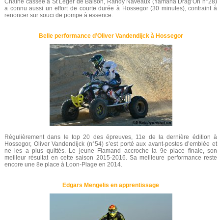
Chaîne cassée à St Léger de Balson, Randy Naveaux (Yamaha Drag’On n°28)
a connu aussi un effort de courte durée à Hossegor (30 minutes), contraint à
renoncer sur souci de pompe à essence.
Belle performance d’Oliver Vandendijck à Hossegor
Régulièrement dans le top 20 des épreuves, 11e de la dernière édition à
Hossegor, Oliver Vandendijck (n°54) s’est porté aux avant-postes d’emblée et
ne les a plus quittés. Le jeune Flamand accroche la 9e place finale, son
meilleur résultat en cette saison 2015-2016. Sa meilleure performance reste
encore une 8e place à Loon-Plage en 2014.
Edgars Mengelis en apprentissage