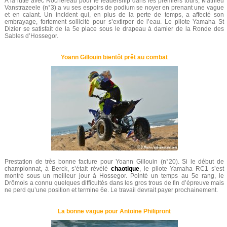
A la lutte avec Rochereau pour le leadership dans les premiers tours, Mathieu
Vanstrazeele (n°3) a vu ses espoirs de podium se noyer en prenant une vague
et en calant. Un incident qui, en plus de la perte de temps, a affecté son
embrayage, fortement sollicité pour s’extirper de l’eau. Le pilote Yamaha St
Dizier se satisfait de la 5e place sous le drapeau à damier de la Ronde des
Sables d’Hossegor.
Yoann Gillouin bientôt prêt au combat
Prestation de très bonne facture pour Yoann Gillouin (n°20). Si le début de
championnat, à Berck, s’était révélé
chaotique
, le pilote Yamaha RC1 s’est
montré sous un meilleur jour à Hossegor. Pointé un temps au 5e rang, le
Drômois a connu quelques difficultés dans les gros trous de fin d’épreuve mais
ne perd qu’une position et termine 6e. Le travail devrait payer prochainement.
La bonne vague pour Antoine Philipront