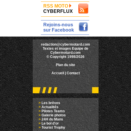
RSS MOTO
CYBERFLUX
Rejoins-nous
sur Facebook
redaction@cybermotard.com
Textes et images Equipe de
Cybermotard.com
© Copyright 1998/2026
Plan du site
Accueil
|
Contact
>
Les brèves
>
Actualités
>
Pilotes Teams
>
Galerie photos
>
24H du Mans
>
Le bol d'or
>
Tourist Trophy