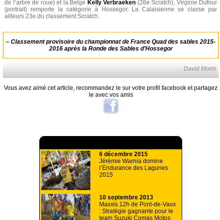
de l’arbre de roue) et la Belge
Kelly Verbraeken
(26e Scratch), Virginie Dufour
(portrait) remporte la catégorie à Hossegor. La Calaisienne se classe par
ailleurs 23e du classement Scratch.
–
Classement provisoire du championnat de France Quad des sables 2015-
2016 après la Ronde des Sables d’Hossegor
David Morin
Vous avez aimé cet article, recommandez le sur votre profil facebook et partagez
le avec vos amis
A lire aussi
6 décembre 2015
Jérémie Warnia domine
l’Endurance des Lagunes
2015
10 septembre 2013
Maxxis 12h de Pont-de-Vaux
: Stratégie gagnante pour le
team Suzuki Comas Motos