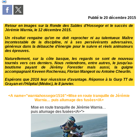
Publié le
20 décembre 2015
Retour en images sur la Ronde des Sables d’Hossegor et le succès de
Jérémie Warnia, le 12 décembre 2015.
Un résultat rengaine qu’on ne doit reprocher ni au talentueux Maître
incontestable de la discipline, ni à ses persévérants adversaires,
généreux dans la débauche d’énergie pour le suivre et réels animateurs
des épreuves.
Naturellement, sur la côte basque, les regards se sont de nouveau
tournés vers ces derniers. Nous retiendrons, entre autres, le jusqu’au-
boutisme payant de Jérémy Forestier mais aussi, la guigne
accompagnant Keveen Rochereau, Florian Mangeot ou Antoine Cheurlin.
Espérons que 2016 leur réussisse d’avantage. Réponse à la Gurp TT de
Grayan-et-l’Hôpital (Médoc), le 8 janvier.
<A name="warniahossegor1516">Mise en route tranquille de Jérémie
Warnia… puis allumage des fusées</A>
Mise en route tranquille de Jérémie Warnia…
puis allumage des fusées</A>">