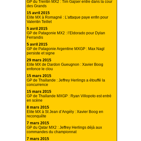
GP du Trentin MX2 : Tim Gajser entre dans la cour
des Grands
15 avril 2015
Elite MX à Romagné : L’attaque paye enfin pour
Valentin Teillet
5 avril 2015
GP de Patagonie MX2 : l’Eldorado pour Dylan
Ferrandis
5 avril 2015
GP de Patagonie Argentine MXGP : Max Nagl
persiste et signe
29 mars 2015
Elite MX de Dardon Gueugnon : Xavier Boog
enfonce le clou
15 mars 2015
GP de Thaïlande : Jeffrey Herlings a étouffé la
concurrence
15 mars 2015
GP de Thaïlande MXGP : Ryan Villopoto est entré
en scène
8 mars 2015
Elite MX à St Jean d’Angély : Xavier Boog en
reconquête
7 mars 2015
GP du Qatar MX2 : Jeffrey Herlings déjà aux
commandes du championnat
7 mars 2015