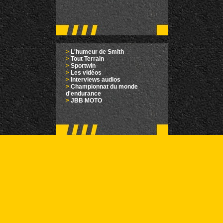
>
L'humeur de Smith
>
Tout Terrain
>
Sportwin
>
Les vidéos
>
Interviews audios
>
Championnat du monde
d'endurance
>
JBB MOTO