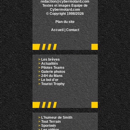
redaction@cybermotard.com
Textes et images Equipe de
Cybermotard.com
© Copyright 1998/2026
Plan du site
Accueil
|
Contact
>
Les brèves
>
Actualités
>
Pilotes Teams
>
Galerie photos
>
24H du Mans
>
Le bol d'or
>
Tourist Trophy
>
L'humeur de Smith
>
Tout Terrain
>
Sportwin
>
Les vidéos