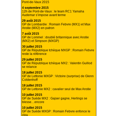
Pont-de-Vaux 2015
4 septembre 2015
12h de Pont-de-Vaux : le team RC1 Yamaha
Audemar s’impose avant terme
29 août 2015
GP de Lombardie : Romain Febvre (MX1) et Max
Anstie (MX2) en patron
7 août 2015
GP de Lommel : doublé britannique avec Anstie
(MX2) et Simpson (MXGP)
30 juillet 2015
GP de République tchèque MXGP : Romain Febvre
reste la référence
29 juillet 2015
GP de République tchèque MX2 : Valentin Guillod
se relance
18 juillet 2015
GP de Lettonie MXGP : Victoire (surprise) de Glenn
Coldenhoff
18 juillet 2015
GP de Lettonie MX2 : cavalier seul de Max Anstie
10 juillet 2015
GP de Suède MX2 : Gajser gagne, Herlings se
blesse…encore
10 juillet 2015
GP de Suède MXGP : Romain Febvre enfonce le
clou