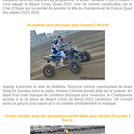
tranquille des trois manches au programme, le pilote Yamaha « Les 2 Roues »
s’est adjugé le Beach Cross Quad 2015. Une 4e victoire consécutive sur la
Côte d’Opale qui lui permet de prendre la tête du championnat de France Quad
des sables 2015-2016.
Un podium sans physique pour Antoine Cheurlin
Appelé à prendre le relai de Matthieu Ternynck comme représentant du team
Drag’On Yamaha dans le sable, Antoine Cheurlin pointe déjà sur le podium. En
dépit d’un cruel manque de condition physique pour l’exercice, le Champenois
accède à la 2e place du Beach Cross de Berck 2015 (3e/4e/2e). On connaît
assez le garçon pour savoir qu’il va combler promptement ce manque.
Un bon résultat mais des prestations perfectibles pour Jérémy Forestier à
Berck