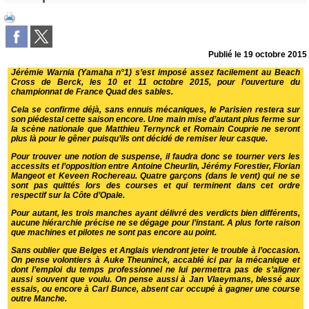
Publié le
19 octobre 2015
Jérémie Warnia (Yamaha n°1) s’est imposé assez facilement au Beach
Cross de Berck, les 10 et 11 octobre 2015, pour l’ouverture du
championnat de France Quad des sables.
Cela se confirme déjà, sans ennuis mécaniques, le Parisien restera sur
son piédestal cette saison encore. Une main mise d’autant plus ferme sur
la scène nationale que Matthieu Ternynck et Romain Couprie ne seront
plus là pour le gêner puisqu’ils ont décidé de remiser leur casque.
Pour trouver une notion de suspense, il faudra donc se tourner vers les
accessits et l’opposition entre Antoine Cheurlin, Jérémy Forestier, Florian
Mangeot et Keveen Rochereau. Quatre garçons (dans le vent) qui ne se
sont pas quittés lors des courses et qui terminent dans cet ordre
respectif sur la Côte d’Opale.
Pour autant, les trois manches ayant délivré des verdicts bien différents,
aucune hiérarchie précise ne se dégage pour l’instant. A plus forte raison
que machines et pilotes ne sont pas encore au point.
Sans oublier que Belges et Anglais viendront jeter le trouble à l’occasion.
On pense volontiers à Auke Theuninck, accablé ici par la mécanique et
dont l’emploi du temps professionnel ne lui permettra pas de s’aligner
aussi souvent que voulu. On pense aussi à Jan Vlaeymans, blessé aux
essais, ou encore à Carl Bunce, absent car occupé à gagner une course
outre Manche.