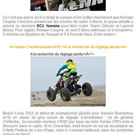
Ce n’est pas parce qu’il a rangé le casque et les bottes récemment que Romain
Couprie n’est plus présent sur les courses de sable. A Berck, le jeune retraité a
amené sa structure
RC1 Yamaha
pour faire rouler Yoann Gillouin et Laurent
Boissy. Pour rappel, Romain Couprie, ce sont 5 titres nationaux et 3 européens,
6 victoires au Quaduro du Touquet et 5 à Pont-de-Vaux. Entre autres !
<A name="rochereauberck15">A la recherche du réglage perdu</A>
A la recherche du réglage perdu</A>">
Beach Cross 2015 et début de championnat gâchés pour Keveen Rochereau
(n°6) en raison de gros soucis de réglage d’amortisseur : 5e du général
(7e/6e/4e). Sa nouvelle monture CRQF (sur base de moto Honda CRF) reste à
découvrir dans le sable. Si le Charentais avait trouvé un set up acceptable au
CVerte Festival de Loon-Plage, celui-ci s’avérait inefficace dans les profondes
vagues de Berck.