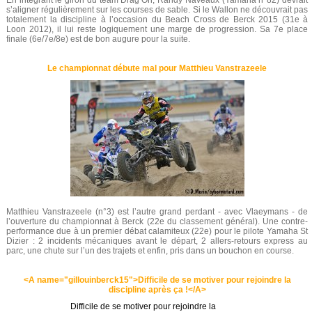
En intégrant le giron du team Drag’On, Randy Naveaux (Yamaha n°82) devrait
s’aligner régulièrement sur les courses de sable. Si le Wallon ne découvrait pas
totalement la discipline à l’occasion du Beach Cross de Berck 2015 (31e à
Loon 2012), il lui reste logiquement une marge de progression. Sa 7e place
finale (6e/7e/8e) est de bon augure pour la suite.
Le championnat débute mal pour Matthieu Vanstrazeele
Matthieu Vanstrazeele (n°3) est l’autre grand perdant - avec Vlaeymans - de
l’ouverture du championnat à Berck (22e du classement général). Une contre-
performance due à un premier débat calamiteux (22e) pour le pilote Yamaha St
Dizier : 2 incidents mécaniques avant le départ, 2 allers-retours express au
parc, une chute sur l’un des trajets et enfin, pris dans un bouchon en course.
<A name="gillouinberck15">Difficile de se motiver pour rejoindre la
discipline après ça !</A>
Difficile de se motiver pour rejoindre la