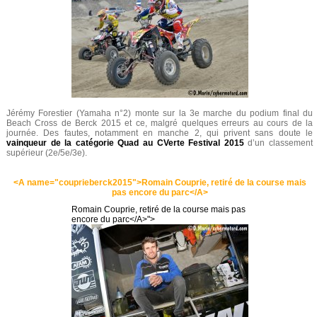
Jérémy Forestier (Yamaha n°2) monte sur la 3e marche du podium final du
Beach Cross de Berck 2015 et ce, malgré quelques erreurs au cours de la
journée. Des fautes, notamment en manche 2, qui privent sans doute le
vainqueur de la catégorie Quad au CVerte Festival 2015
d’un classement
supérieur (2e/5e/3e).
<A name="couprieberck2015">Romain Couprie, retiré de la course mais
pas encore du parc</A>
Romain Couprie, retiré de la course mais pas
encore du parc</A>">