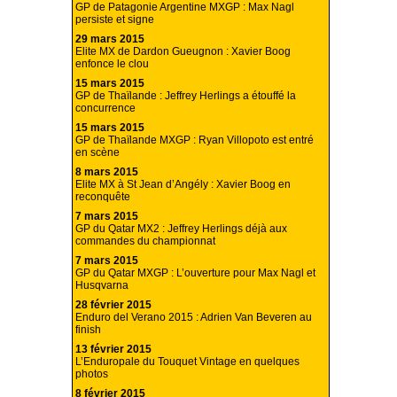
GP de Patagonie Argentine MXGP : Max Nagl
persiste et signe
29 mars 2015
Elite MX de Dardon Gueugnon : Xavier Boog
enfonce le clou
15 mars 2015
GP de Thaïlande : Jeffrey Herlings a étouffé la
concurrence
15 mars 2015
GP de Thaïlande MXGP : Ryan Villopoto est entré
en scène
8 mars 2015
Elite MX à St Jean d’Angély : Xavier Boog en
reconquête
7 mars 2015
GP du Qatar MX2 : Jeffrey Herlings déjà aux
commandes du championnat
7 mars 2015
GP du Qatar MXGP : L’ouverture pour Max Nagl et
Husqvarna
28 février 2015
Enduro del Verano 2015 : Adrien Van Beveren au
finish
13 février 2015
L’Enduropale du Touquet Vintage en quelques
photos
8 février 2015