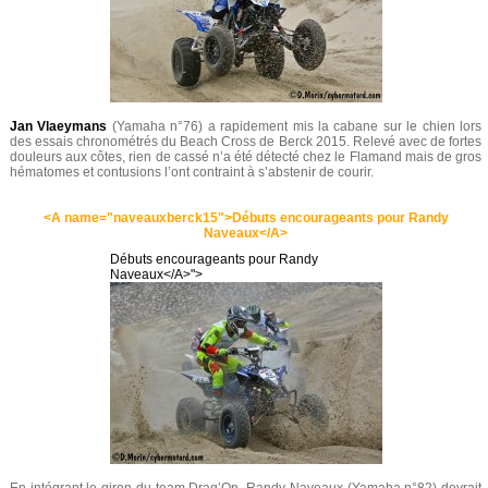
Jan Vlaeymans
(Yamaha n°76) a rapidement mis la cabane sur le chien lors
des essais chronométrés du Beach Cross de Berck 2015. Relevé avec de fortes
douleurs aux côtes, rien de cassé n’a été détecté chez le Flamand mais de gros
hématomes et contusions l’ont contraint à s’abstenir de courir.
<A name="naveauxberck15">Débuts encourageants pour Randy
Naveaux</A>
Débuts encourageants pour Randy
Naveaux</A>">