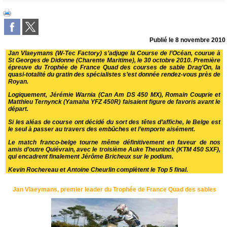
Publié le
8 novembre 2010
Jan Vlaeymans (W-Tec Factory) s’adjuge la Course de l’Océan, courue à
St Georges de Didonne (Charente Maritime), le 30 octobre 2010. Première
épreuve du Trophée de France Quad des courses de sable Drag’On, la
quasi-totalité du gratin des spécialistes s’est donnée rendez-vous près de
Royan.
Logiquement, Jérémie Warnia (Can Am DS 450 MX), Romain Couprie et
Matthieu Ternynck (Yamaha YFZ 450R) faisaient figure de favoris avant le
départ.
Si les aléas de course ont décidé du sort des têtes d’affiche, le Belge est
le seul à passer au travers des embûches et l’emporte aisément.
Le match franco-belge tourne même définitivement en faveur de nos
amis d’outre Quiévrain, avec le troisième Auke Theuninck (KTM 450 SXF),
qui encadrent finalement Jérôme Bricheux sur le podium.
Kevin Rochereau et Antoine Cheurlin complètent le Top 5 final.
Jan Vlaeymans, premier leader du Trophée de France Quad des sables