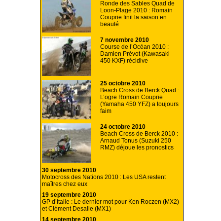
Ronde des Sables Quad de
Loon-Plage 2010 : Romain
Couprie finit la saison en
beauté
7 novembre 2010
Course de l’Océan 2010 :
Damien Prévot (Kawasaki
450 KXF) récidive
25 octobre 2010
Beach Cross de Berck Quad :
L’ogre Romain Couprie
(Yamaha 450 YFZ) a toujours
faim
24 octobre 2010
Beach Cross de Berck 2010 :
Arnaud Tonus (Suzuki 250
RMZ) déjoue les pronostics
30 septembre 2010
Motocross des Nations 2010 : Les USA restent
maîtres chez eux
19 septembre 2010
GP d’Italie : Le dernier mot pour Ken Roczen (MX2)
et Clément Desalle (MX1)
14 septembre 2010