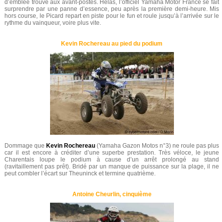
d’emblée trouvé aux avant-postes. Hélas, l’officiel Yamaha Motor France se fait
surprendre par une panne d’essence, peu après la première demi-heure. Mis
hors course, le Picard repart en piste pour le fun et roule jusqu’à l’arrivée sur le
rythme du vainqueur, voire plus vite.
Kevin Rochereau au pied du podium
Dommage que
Kevin Rochereau
(Yamaha Gazon Motos n°3) ne roule pas plus
car il est encore à créditer d’une superbe prestation. Très véloce, le jeune
Charentais loupe le podium à cause d’un arrêt prolongé au stand
(ravitaillement pas prêt). Bridé par un manque de puissance sur la plage, il ne
peut combler l’écart sur Theuninck et termine quatrième.
Antoine Cheurlin, cinquième