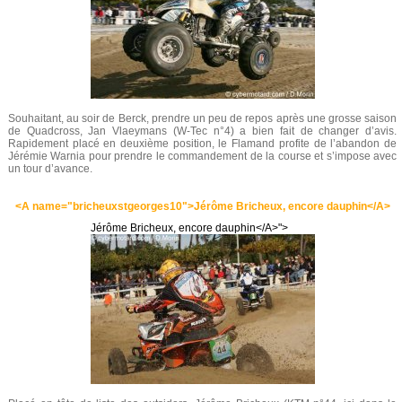
Souhaitant, au soir de Berck, prendre un peu de repos après une grosse saison
de Quadcross, Jan Vlaeymans (W-Tec n°4) a bien fait de changer d’avis.
Rapidement placé en deuxième position, le Flamand profite de l’abandon de
Jérémie Warnia pour prendre le commandement de la course et s’impose avec
un tour d’avance.
<A name="bricheuxstgeorges10">Jérôme Bricheux, encore dauphin</A>
Jérôme Bricheux, encore dauphin</A>">