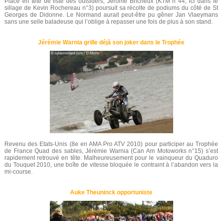
Placé en tête de liste des outsiders, Jérôme Bricheux (KTM n°44, ici dans le
sillage de Kevin Rochereau n°3) poursuit sa récolte de podiums du côté de St
Georges de Didonne. Le Normand aurait peut-être pu gêner Jan Vlaeymans
sans une selle baladeuse qui l’oblige à repasser une fois de plus à son stand.
Jérémie Warnia grille déjà son joker dans le Trophée
Revenu des Etats-Unis (8e en AMA Pro ATV 2010) pour participer au Trophée
de France Quad des sables, Jérémie Warnia (Can Am Motoworks n°15) s’est
rapidement retrouvé en tête. Malheureusement pour le vainqueur du Quaduro
du Touquet 2010, une boîte de vitesse bloquée le contraint à l’abandon vers la
mi-course.
Auke Theuninck opportuniste