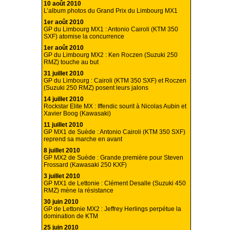
10 août 2010
L’album photos du Grand Prix du Limbourg MX1
1er août 2010
GP du Limbourg MX1 : Antonio Cairoli (KTM 350
SXF) atomise la concurrence
1er août 2010
GP du Limbourg MX2 : Ken Roczen (Suzuki 250
RMZ) touche au but
31 juillet 2010
GP du Limbourg : Cairoli (KTM 350 SXF) et Roczen
(Suzuki 250 RMZ) posent leurs jalons
14 juillet 2010
Rockstar Elite MX : Iffendic sourit à Nicolas Aubin et
Xavier Boog (Kawasaki)
11 juillet 2010
GP MX1 de Suède : Antonio Cairoli (KTM 350 SXF)
reprend sa marche en avant
8 juillet 2010
GP MX2 de Suède : Grande première pour Steven
Frossard (Kawasaki 250 KXF)
3 juillet 2010
GP MX1 de Lettonie : Clément Desalle (Suzuki 450
RMZ) mène la résistance
30 juin 2010
GP de Lettonie MX2 : Jeffrey Herlings perpétue la
domination de KTM
25 juin 2010