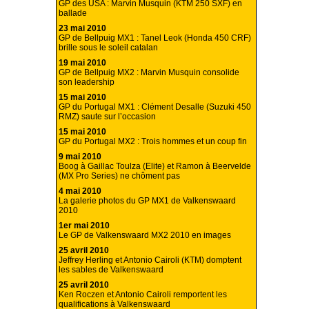
GP des USA : Marvin Musquin (KTM 250 SXF) en
ballade
23 mai 2010
GP de Bellpuig MX1 : Tanel Leok (Honda 450 CRF)
brille sous le soleil catalan
19 mai 2010
GP de Bellpuig MX2 : Marvin Musquin consolide
son leadership
15 mai 2010
GP du Portugal MX1 : Clément Desalle (Suzuki 450
RMZ) saute sur l’occasion
15 mai 2010
GP du Portugal MX2 : Trois hommes et un coup fin
9 mai 2010
Boog à Gaillac Toulza (Elite) et Ramon à Beervelde
(MX Pro Series) ne chôment pas
4 mai 2010
La galerie photos du GP MX1 de Valkenswaard
2010
1er mai 2010
Le GP de Valkenswaard MX2 2010 en images
25 avril 2010
Jeffrey Herling et Antonio Cairoli (KTM) domptent
les sables de Valkenswaard
25 avril 2010
Ken Roczen et Antonio Cairoli remportent les
qualifications à Valkenswaard