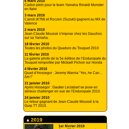
6 mars 2010
Carton plein pour le team Yamaha Rinaldi Monster
en Italie
3 mars 2010
Cairoli (KTM) et Roczen (Suzuki) gagnent au MX de
Valence
2 mars 2010
Jean-Claude Moussé s’impose chez les Gauchos
sur sa Yamaha.
18 février 2010
Toutes les photos du Quaduro du Touquet 2010
11 février 2010
La galerie photo de la 5e édition de l’Enduropale du
Touquet remportée par Mickaël Pichon sur Honda
4 février 2010
Quad d’Hossegor : Jeremy Warnia “Yes, he Can…
Am !”
31 janvier 2010
Après Hossegor : Gautier Leclabart se pose en
sérieux challenger en vue de l’Enduropale 2010.
24 janvier 2010
Le retour gagnant de Jean-Claude Moussé à la
Gurp TT 2010.
2019
1er février 2019