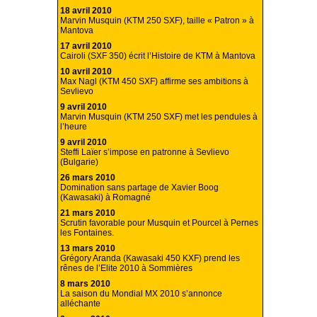
18 avril 2010
Marvin Musquin (KTM 250 SXF), taille « Patron » à
Mantova
17 avril 2010
Cairoli (SXF 350) écrit l’Histoire de KTM à Mantova
10 avril 2010
Max Nagl (KTM 450 SXF) affirme ses ambitions à
Sevlievo
9 avril 2010
Marvin Musquin (KTM 250 SXF) met les pendules à
l’heure
9 avril 2010
Steffi Laïer s’impose en patronne à Sevlievo
(Bulgarie)
26 mars 2010
Domination sans partage de Xavier Boog
(Kawasaki) à Romagné
21 mars 2010
Scrutin favorable pour Musquin et Pourcel à Pernes
les Fontaines.
13 mars 2010
Grégory Aranda (Kawasaki 450 KXF) prend les
rênes de l’Elite 2010 à Sommières
8 mars 2010
La saison du Mondial MX 2010 s’annonce
alléchante