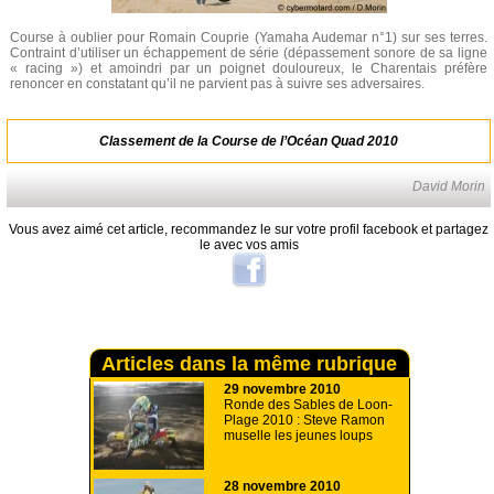
Course à oublier pour Romain Couprie (Yamaha Audemar n°1) sur ses terres.
Contraint d’utiliser un échappement de série (dépassement sonore de sa ligne
« racing ») et amoindri par un poignet douloureux, le Charentais préfère
renoncer en constatant qu’il ne parvient pas à suivre ses adversaires.
Classement de la Course de l’Océan Quad 2010
David Morin
Vous avez aimé cet article, recommandez le sur votre profil facebook et partagez
le avec vos amis
Articles dans la même rubrique
29 novembre 2010
Ronde des Sables de Loon-
Plage 2010 : Steve Ramon
muselle les jeunes loups
28 novembre 2010