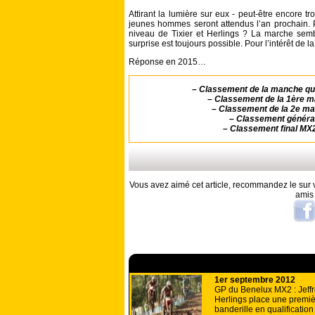
Attirant la lumière sur eux - peut-être encore t
jeunes hommes seront attendus l’an prochain. P
niveau de Tixier et Herlings ? La marche se
surprise est toujours possible. Pour l’intérêt de l
Réponse en 2015…
–
Classement de la manche qua
–
Classement de la 1ère 
–
Classement de la 2e m
–
Classement généra
–
Classement final MX
Vous avez aimé cet article, recommandez le sur v
amis
A lire aussi
1er septembre 2012
GP du Benelux MX2 : Jeff
Herlings place une premi
banderille en qualification