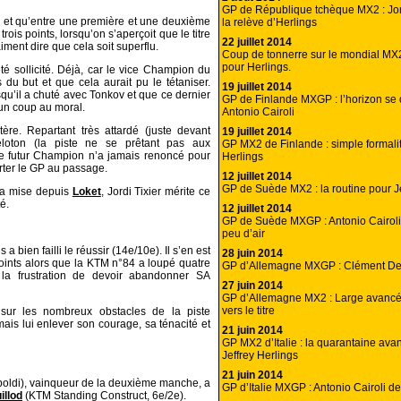
GP de République tchèque MX2 : Jord
re et qu’entre une première et une deuxième
la relève d’Herlings
trois points, lorsqu’on s’aperçoit que le titre
22 juillet 2014
ment dire que cela soit superflu.
Coup de tonnerre sur le mondial MX2
pour Herlings.
é sollicité. Déjà, car le vice Champion du
u but et que cela aurait pu le tétaniser.
19 juillet 2014
qu’il a chuté avec Tonkov et que ce dernier
GP de Finlande MXGP : l’horizon se
 un coup au moral.
Antonio Cairoli
ère. Repartant très attardé (juste devant
19 juillet 2014
peloton (la piste ne se prêtant pas aux
GP MX2 de Finlande : simple formalit
 le futur Champion n’a jamais renoncé pour
Herlings
rter le GP au passage.
12 juillet 2014
GP de Suède MX2 : la routine pour Je
l a mise depuis
Loket
, Jordi Tixier mérite ce
té.
12 juillet 2014
GP de Suède MXGP : Antonio Cairoli
peu d’air
a bien failli le réussir (14e/10e). Il s’en est
28 juin 2014
points alors que la KTM n°84 a loupé quatre
GP d’Allemagne MXGP : Clément Des
la frustration de devoir abandonner SA
27 juin 2014
GP d’Allemagne MX2 : Large avancé
vers le titre
 sur les nombreux obstacles de la piste
ais lui enlever son courage, sa ténacité et
21 juin 2014
GP MX2 d’Italie : la quarantaine ava
Jeffrey Herlings
21 juin 2014
boldi), vainqueur de la deuxième manche, a
GP d’Italie MXGP : Antonio Cairoli dev
illod
(KTM Standing Construct, 6e/2e).