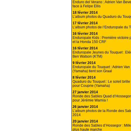
Enduro del Verano : Adrien Van Beve
face à Felipe Ellis
18 février 2014
L’album photos du Quaduro du Touq
17 février 2014
L’album photos de l’Enduropale du 
16 février 2014
Enduropale Kids : Première victoire 
et la Honda 150 CRF
16 février 2014
Enduropale Jeunes du Touquet : Elé
Ben Watson (KTM)
9 février 2014
Enduropale du Touquet : Adrien Van
(Yamaha) tient son Graal
8 février 2014
Quaduro du Touquet : Le soleil brill
pour Couprie (Yamaha)
27 janvier 2014
Ronde des Sables Quad d’Hossegor 
pour Jérémie Warnia !
26 janvier 2014
L’album photos de la Ronde des Sa
2014
20 janvier 2014
Ronde des Sables d’Hossegor : Milko
plus haute marche