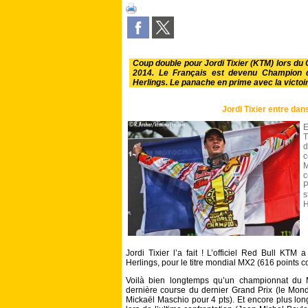
Coup double pour Jordi Tixier (KTM) lors du
2014. Le Français est devenu Champion 
Herlings. Le panache en prime avec la victoir
Jordi Tixier entre dan
E
T
d
c
c
P
s
H
Jordi Tixier l’a fait ! L’officiel Red Bull KTM 
Herlings, pour le titre mondial MX2 (616 points c
Voilà bien longtemps qu’un championnat du 
dernière course du dernier Grand Prix (le Mon
Mickaël Maschio pour 4 pts). Et encore plus lon