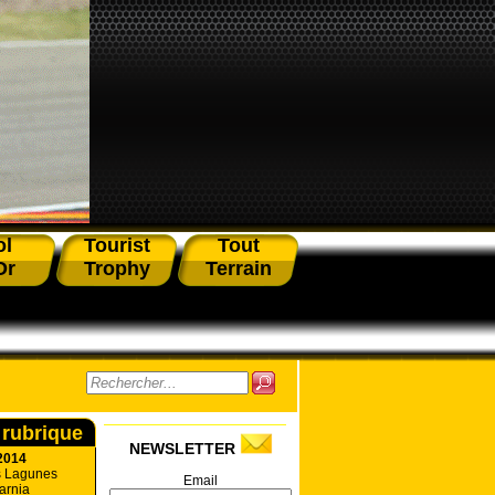
ol
Tourist
Tout
Or
Trophy
Terrain
 rubrique
NEWSLETTER
2014
s Lagunes
Email
arnia