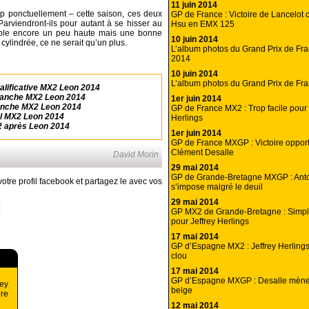
11 juin 2014
rop ponctuellement – cette saison, ces deux
GP de France : Victoire de Lancelot ch
arviendront-ils pour autant à se hisser au
Hsu en EMX 125
mble encore un peu haute mais une bonne
10 juin 2014
a cylindrée, ce ne serait qu’un plus.
L’album photos du Grand Prix de F
2014
10 juin 2014
L’album photos du Grand Prix de Fr
lificative MX2 Leon 2014
manche MX2 Leon 2014
1er juin 2014
anche MX2 Leon 2014
GP de France MX2 : Trop facile pour 
l MX2 Leon 2014
Herlings
2 après Leon 2014
1er juin 2014
GP de France MXGP : Victoire opport
Clément Desalle
David Morin
29 mai 2014
GP de Grande-Bretagne MXGP : Anto
otre profil facebook et partagez le avec vos
s’impose malgré le deuil
29 mai 2014
GP MX2 de Grande-Bretagne : Simple
pour Jeffrey Herlings
17 mai 2014
GP d’Espagne MX2 : Jeffrey Herlings
clou
17 mai 2014
GP d’Espagne MXGP : Desalle mène 
rey
belge
ère
12 mai 2014