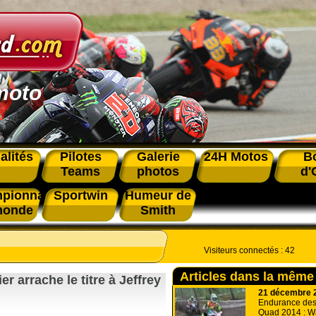
moto
alités
Pilotes
Galerie
24H Motos
B
Teams
photos
d'
pionnat
Sportwin
Humeur de
monde
Smith
Visiteurs connectés :
42
Articles dans la même
r arrache le titre à Jeffrey
21 décembre 
Endurance de
Quad 2014 : W