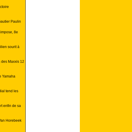
ctoire
autier Paulin
’impose, 8e
lien sourit à
s des Maxxis 12
ire Yamaha
ial tend les
t enfin de sa
Van Horebeek