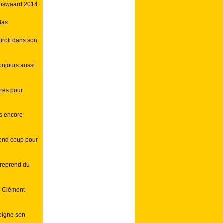
enswaard 2014
Bas
roli dans son
oujours aussi
itres pour
gs encore
rend coup pour
 reprend du
e Clément
soigne son