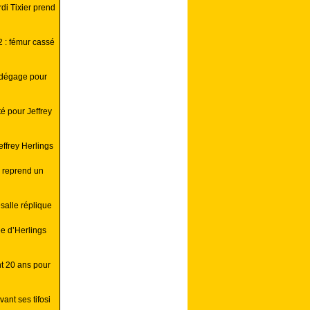
i Tixier prend
 : fémur cassé
 dégage pour
é pour Jeffrey
ffrey Herlings
 reprend un
alle réplique
e d’Herlings
nt 20 ans pour
ant ses tifosi