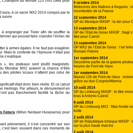
ayle, Champion du Monde 125 cm3 1988 pour
5 octobre 2014
Motocross des Nations à Kegums : vi
incontestée de la France
s d’aura, à ce sacre MX2 2014 conquis par le
 suivre.
22 septembre 2014
GP du Mexique MXGP : la der pour G
13 septembre 2014
à engranger par Tixier afin de souffler la
GP de l’Etat de Goias MXGP : Nagl s
dernier qui pouvait faire craindre l’échec de
titre pour Cairoli
13 septembre 2014
GP MX2 de l’Etat de Goias : l’air brési
ter à armes égales. Il ne faut pas exagérer,
Romain Febvre
. Mais le contexte de l’épreuve n’était pas
la s’explique.
1er septembre 2014
Deuxième partie de la galerie photo
», les plateaux sont plutôt maigrelets.
heures de Pont-de-Vaux
s du Mondial MX2 avaient la chance d’être
u des pilotes locaux n’atteint pas celui de
1er septembre 2014
Maxxis 12h de Pont-de-Vaux : victo
grâce au duo Couprie/Warnia
ificatif était donc bien réelle. Et ce calcul
10 août 2014
an Herlings. Par ailleurs, le déroulement en
GP du Limbourg MXGP : le titre mond
’ont pas franchement facilité la tâche du
bras à Antonio Cairoli
9 août 2014
GP du Limbourg MX2 : Max Anstie sor
boîte
n Febvre
(Wilvo Nestaan Husqvarna) pour
2 août 2014
GP de République tchèque MXGP : 
nt pleinement, il s’est concentré sur son
sur la plus haute marche
Or, c’est bien souvent dans ces moments de
2 août 2014