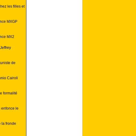
ez les filles et
rance MXGP
ance MX2
Jeffrey
uniste de
nio Cairoli
 formalité
 enfonce le
la fronde