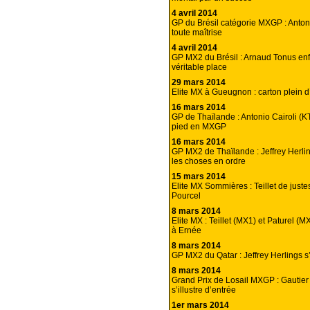
4 avril 2014
GP du Brésil catégorie MXGP : Antoni
toute maîtrise
4 avril 2014
GP MX2 du Brésil : Arnaud Tonus enf
véritable place
29 mars 2014
Elite MX à Gueugnon : carton plein 
16 mars 2014
GP de Thaïlande : Antonio Cairoli (
pied en MXGP
16 mars 2014
GP MX2 de Thaïlande : Jeffrey Herli
les choses en ordre
15 mars 2014
Elite MX Sommières : Teillet de just
Pourcel
8 mars 2014
Elite MX : Teillet (MX1) et Paturel (
à Ernée
8 mars 2014
GP MX2 du Qatar : Jeffrey Herlings s
8 mars 2014
Grand Prix de Losail MXGP : Gautier
s’illustre d’entrée
1er mars 2014