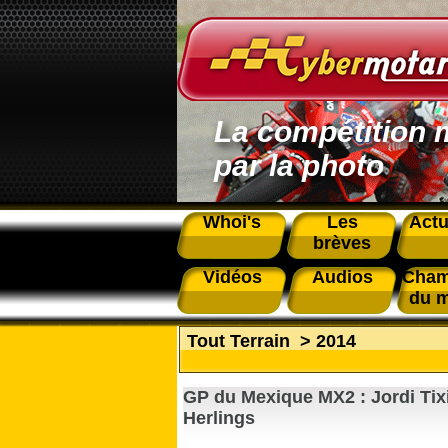
La compétition 
par la photo
Whoi's
Les
Actu
brèves
Vidéos
Audios
Cham
du 
Tout Terrain
>
2014
GP du Mexique MX2 : Jordi Tixie
Herlings