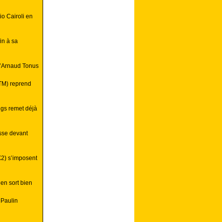
o Cairoli en
in à sa
d’Arnaud Tonus
KTM) reprend
ngs remet déjà
esse devant
MX2) s’imposent
’en sort bien
 Paulin