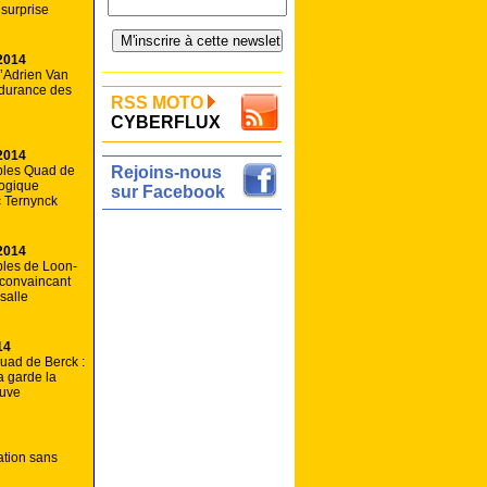
 surprise
2014
d’Adrien Van
ndurance des
RSS MOTO
CYBERFLUX
2014
les Quad de
Rejoins-nous
Logique
sur Facebook
c Ternynck
2014
les de Loon-
 convaincant
salle
14
uad de Berck :
 garde la
euve
ation sans