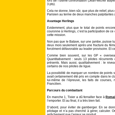
lors de l’ultime confrontation (Jean-Michel B
3 pts).
Cela ne donne, bien sûr, que plus de relief, plu
Parisien au terme de deux manches palpitantes à
Avantage Herlings
Evidemment, plus que le total de points encore 
couronne à Herlings, c’est la participation de ce 
cette mission.
Non pas que le Batave, sur une jambe, puisse lut
deux mois seulement après une fracture du fémur
forcément défavorable au leader provisoire. Et ce
Comme bien souvent, sur les GP « overseas 
Quantitativement : seuls 13 pilotes récurrent
présents. Mais aussi, qualitativement : le nivea
certains de nos pilotes de ligue.
La possibilité de marquer un nombre de points sign
avait certainement été pris en compte dans le cl
lui-même de l’épreuve, les faits de courses, n
Francilien.
Parcours du combattant
En manche 1, Tixier a dû ferrailler face à
Romai
l’emporter. Et au final, il a très bien fait.
D’abord, pour éviter de gamberger. En se donna
pilotage et n’a pas cherché à gérer, calculer. 
relâchement que l’erreur se produit.