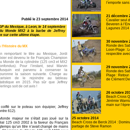
l’emporte sans
21 décembre 
Publié le
23 septembre 2014
Cavalier seul 
Beveren à l’E
 GP du Mexique, à Leon, le 14 septembre
Lagunes 2014
du Monde MX2 à la barbe de Jeffrey
e sur cette ultime étape.
30 novembre 
Ronde des Sab
s l’Histoire du MX
Loon-Plage : 
respectée ave
n remportant le titre au Mexique, Jordi
ixier est devenu le 6e Français Champion
u Monde de la cylindrée (125 cm3 et MX2
onfondus). Pour l’instant, seul Marvin
29 novembre 
Musquin est parvenu à conserver la
Ronde des Sab
ouronne la saison suivante. Charge au
Plage : Retour
arisien de le rejoindre au tableau
de Clément De
tatistique en 2015. Pas sûr que Jeffrey
erlings soit de cet avis !
26 octobre 20
Beach Cross Q
Jérémie Warnia
main sur l’épr
a coiffé sur le poteau son équipier, Jeffrey
ontre 612).
25 octobre 2014
Monde majeur ne s’était pas joué sur la
Beach Cross de Berck 2014 : Domin
dial 125 cm3 2002 à la faveur du Français
partage de Steve Ramon
gtemps qu’un titre n’avait changé de mains