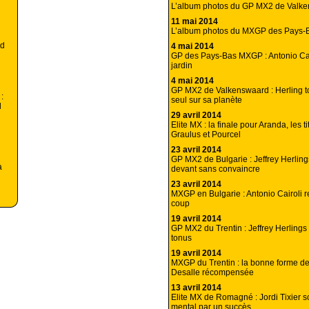
L’album photos du GP MX2 de Valk
11 mai 2014
L’album photos du MXGP des Pays-
nd
4 mai 2014
GP des Pays-Bas MXGP : Antonio Cai
jardin
4 mai 2014
GP MX2 de Valkenswaard : Herling t
:
seul sur sa planète
l
29 avril 2014
Elite MX : la finale pour Aranda, les t
Graulus et Pourcel
23 avril 2014
GP MX2 de Bulgarie : Jeffrey Herlin
à
devant sans convaincre
23 avril 2014
MXGP en Bulgarie : Antonio Cairoli 
coup
19 avril 2014
GP MX2 du Trentin : Jeffrey Herlings
tonus
19 avril 2014
MXGP du Trentin : la bonne forme d
Desalle récompensée
13 avril 2014
Elite MX de Romagné : Jordi Tixier 
mental par un succès