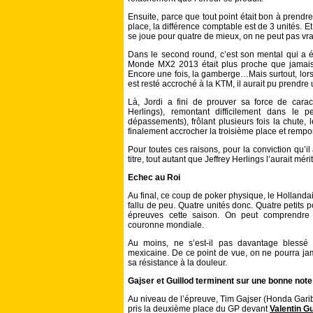
Ensuite, parce que tout point était bon à prend
place, la différence comptable est de 3 unités. Et 
se joue pour quatre de mieux, on ne peut pas vrai
Dans le second round, c’est son mental qui a ét
Monde MX2 2013 était plus proche que jamais d
Encore une fois, la gamberge…Mais surtout, lors
est resté accroché à la KTM, il aurait pu prendre
Là, Jordi a fini de prouver sa force de caract
Herlings), remontant difficilement dans le 
dépassements), frôlant plusieurs fois la chute,
finalement accrocher la troisième place et rempo
Pour toutes ces raisons, pour la conviction qu’i
titre, tout autant que Jeffrey Herlings l’aurait méri
Echec au Roi
Au final, ce coup de poker physique, le Hollandais 
fallu de peu. Quatre unités donc. Quatre petits 
épreuves cette saison. On peut comprendre 
couronne mondiale.
Au moins, ne s’est-il pas davantage blessé
mexicaine. De ce point de vue, on ne pourra jam
sa résistance à la douleur.
Gajser et Guillod terminent sur une bonne note
Au niveau de l’épreuve, Tim Gajser (Honda Gari
pris la deuxième place du GP devant
Valentin Gu