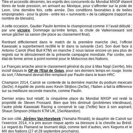
Titre et accessits décernés, les esprits des concurrents du Mondial MXGP étaient
libres de toute pression, en arrivant au Mexique, pour s’affronter sur la piste de
Leon. Une dernière fois, cette année. Des conditions favorables à de belles
empoignades - pour la gloire - entre les « survivants » de la catégorie (rapport au
nombre de blessés).
A cette occasion, Gautier Paulin termine le championnat comme il l’avait débuté :
par une
victoire
. Dommage qu’entre temps, la chute de Valkenswaard soit
venue gâcher sa saison (8e place au classement final).
Rentrant difficilement dans le match de la première manche (4e), l’officiel
Kawasaki a superbement rectifié le tir dans la suivante (1er). Son duel face à
Antonio Cairoli (Red Bull KTM) en manche 2 nous laisse encore un peu plus de
regrets sur le déroulement de la présente campagne mondiale. Par contre, son
état de forme arrive à point nommé pour le Motocross des Nations.
Le Français arrache ainsi le classement général du jour à Max Nagl (1er/4e), très
incisif depuis le
GP de l’Etat de Goias
, pour ses derniers temps en rouge. Ironie
du sort, l’Allemand devrait être remplacé par Paulin dans le team HRC.
Champion 2014, Cairoli se contente de la dernière marche du podium mexicain
(3e/2e). A égalité de points avec Kevin Strijbos (2e/3e), l’Italien a fait la différence
sur sa meilleure seconde manche, comme Paulin.
Dernier enjeu tout relatif, la cinquième place du Mondial MXGP est resté la
propriété de Steven Frossard. Bien que très diminué (problèmes intestinaux),
l’autre pilote Kawasaki Racing a conservé le cap (7e/8e) face à son aspirant,
Shaun Simpson (Hitachi KTM UK, 15e/Abandon).
De son côté,
Jérémy Van Horebeek
(Yamaha Rinaldi), le dauphin de Cairoli sur
l’exercice 2014, n’a pris aucun risque après sa blessure à la cheville au Brésil.
Le regard du Flamand se tournant déjà, comme tant d’autres, vers Kegums et le
MX des Nations (27 et 28 septembre prochains).