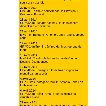
seul sur sa planète
29 avril 2014
Elite MX : la finale pour Aranda, les titres pour
Graulus et Pourcel
23 avril 2014
GP MX2 de Bulgarie : Jeffrey Herlings encore
devant sans convaincre
23 avril 2014
MXGP en Bulgarie : Antonio Cairoli rend coup pour
coup
19 avril 2014
GP MX2 du Trentin : Jeffrey Herlings reprend du
tonus
19 avril 2014
MXGP du Trentin : la bonne forme de Clément
Desalle récompensée
13 avril 2014
Elite MX de Romagné : Jordi Tixier soigne son
mental par un succès
4 avril 2014
GP du Brésil catégorie MXGP : Antonio Cairoli en
toute maîtrise
4 avril 2014
GP MX2 du Brésil : Arnaud Tonus enfin à sa
véritable place
29 mars 2014
Elite MX à Gueugnon : carton plein d’Arnaud Tonus