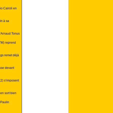
o Cairoli en
in à sa
d’Arnaud Tonus
KTM) reprend
ngs remet déjà
esse devant
MX2) s’imposent
’en sort bien
 Paulin