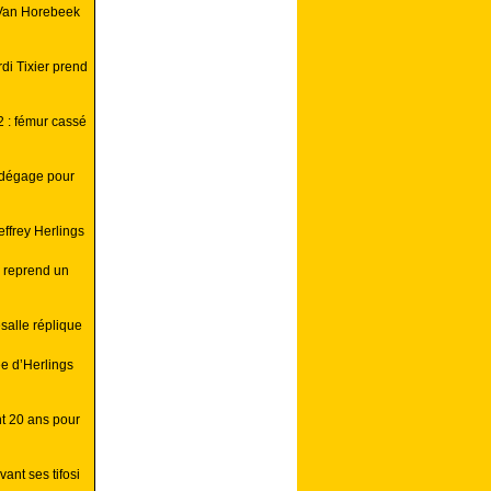
Van Horebeek
i Tixier prend
 : fémur cassé
 dégage pour
ffrey Herlings
 reprend un
alle réplique
e d’Herlings
nt 20 ans pour
ant ses tifosi