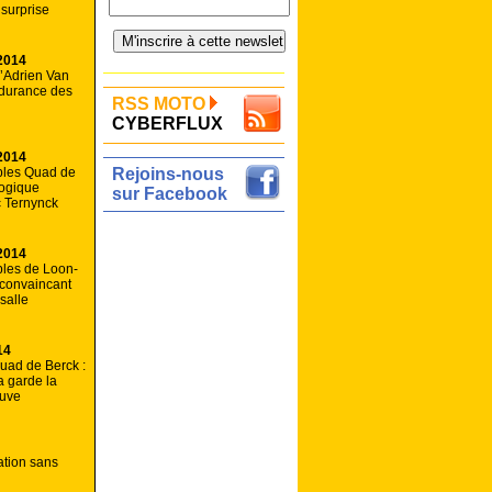
 surprise
2014
d’Adrien Van
ndurance des
RSS MOTO
CYBERFLUX
2014
les Quad de
Rejoins-nous
Logique
sur Facebook
c Ternynck
2014
les de Loon-
 convaincant
salle
14
uad de Berck :
 garde la
euve
ation sans