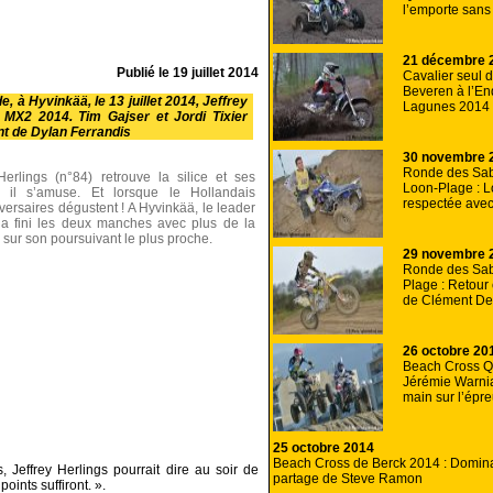
l’emporte sans
21 décembre 
Publié le
19 juillet 2014
Cavalier seul 
Beveren à l’E
 à Hyvinkää, le 13 juillet 2014, Jeffrey
Lagunes 2014
re MX2 2014. Tim Gajser et Jordi Tixier
nt de Dylan Ferrandis
30 novembre 
Ronde des Sab
erlings (n°84) retrouve la silice et ses
Loon-Plage : 
s, il s’amuse. Et lorsque le Hollandais
respectée ave
ersaires dégustent ! A Hyvinkää, le leader
a fini les deux manches avec plus de la
sur son poursuivant le plus proche.
29 novembre 
Ronde des Sab
Plage : Retour
de Clément De
26 octobre 20
Beach Cross Q
Jérémie Warnia
main sur l’épr
25 octobre 2014
Beach Cross de Berck 2014 : Domin
Jeffrey Herlings pourrait dire au soir de
partage de Steve Ramon
oints suffiront. ».