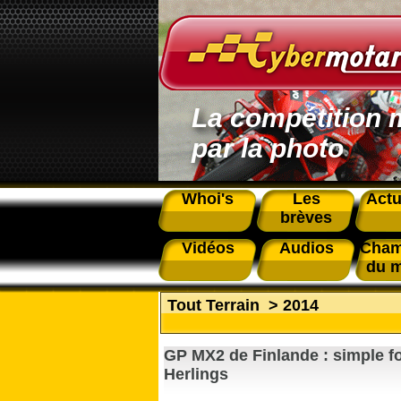
La compétition 
par la photo
Whoi's
Les
Actu
brèves
Vidéos
Audios
Cham
du 
Tout Terrain
>
2014
GP MX2 de Finlande : simple fo
Herlings