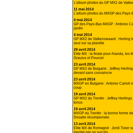
L’album photos du GP MX2 de Valk
11 mai 2014
L’album photos du MXGP des Pays-
4 mai 2014
GP des Pays-Bas MXGP : Antonio Cai
jardin
4 mai 2014
GP MX2 de Valkenswaard : Herling t
seul sur sa planète
29 avril 2014
Elite MX : la finale pour Aranda, les t
Graulus et Pourcel
23 avril 2014
GP MX2 de Bulgarie : Jeffrey Herlin
devant sans convaincre
23 avril 2014
MXGP en Bulgarie : Antonio Cairoli 
coup
19 avril 2014
GP MX2 du Trentin : Jeffrey Herlings
tonus
19 avril 2014
MXGP du Trentin : la bonne forme d
Desalle récompensée
13 avril 2014
Elite MX de Romagné : Jordi Tixier 
mental par un succès