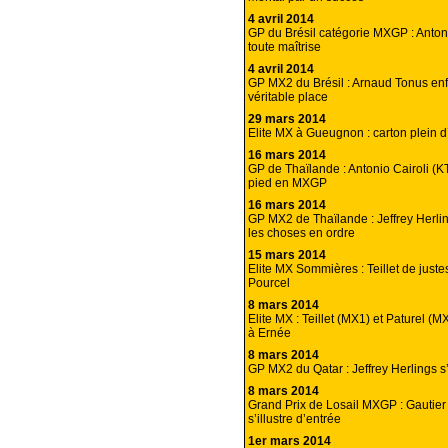
4 avril 2014
GP du Brésil catégorie MXGP : Antoni
toute maîtrise
4 avril 2014
GP MX2 du Brésil : Arnaud Tonus enf
véritable place
29 mars 2014
Elite MX à Gueugnon : carton plein 
16 mars 2014
GP de Thaïlande : Antonio Cairoli (
pied en MXGP
16 mars 2014
GP MX2 de Thaïlande : Jeffrey Herli
les choses en ordre
15 mars 2014
Elite MX Sommières : Teillet de just
Pourcel
8 mars 2014
Elite MX : Teillet (MX1) et Paturel (
à Ernée
8 mars 2014
GP MX2 du Qatar : Jeffrey Herlings s
8 mars 2014
Grand Prix de Losail MXGP : Gautier
s’illustre d’entrée
1er mars 2014