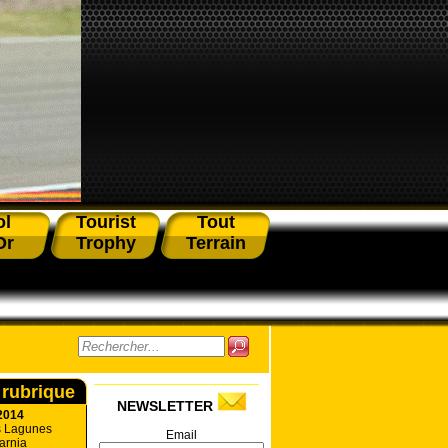
ol
Tourist
Tout
Or
Trophy
Terrain
 rubrique
NEWSLETTER
2014
s Lagunes
Email
arnia