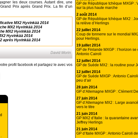
gagner les deux courses. Autant dire, une
GP de République tchèque MXGP : 
e Grand Prix après Grand Prix. La fin d’un
sur la plus haute marche
2 août 2014
GP de République tchèque MX2 : Jord
ficative MX2 Hyvinkää 2014
la relève d’Herlings
nche MX2 Hyvinkää 2014
22 juillet 2014
che MX2 Hyvinkää 2014
Coup de tonnerre sur le mondial MX2
MX2 Hyvinkää 2014
pour Herlings.
2 après Hyvinkää 2014
19 juillet 2014
GP de Finlande MXGP : l’horizon se
David Morin
Antonio Cairoli
12 juillet 2014
otre profil facebook et partagez le avec vos
GP de Suède MX2 : la routine pour Je
12 juillet 2014
GP de Suède MXGP : Antonio Cairoli
peu d’air
28 juin 2014
GP d’Allemagne MXGP : Clément Des
27 juin 2014
GP d’Allemagne MX2 : Large avancé
vers le titre
21 juin 2014
nd
GP MX2 d’Italie : la quarantaine ava
Jeffrey Herlings
21 juin 2014
GP d’Italie MXGP : Antonio Cairoli dev
: