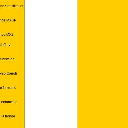
ez les filles et
rance MXGP
ance MX2
Jeffrey
uniste de
nio Cairoli
 formalité
 enfonce le
la fronde