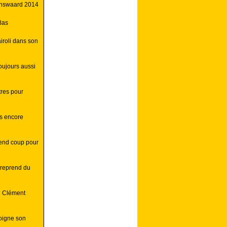
enswaard 2014
Bas
roli dans son
oujours aussi
itres pour
gs encore
rend coup pour
 reprend du
e Clément
soigne son