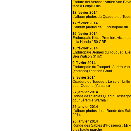
Enduro del Verano : Adrien Van Beve
face à Felipe Ellis
18 février 2014
L’album photos du Quaduro du Touq
17 février 2014
L’album photos de l’Enduropale du 
16 février 2014
Enduropale Kids : Première victoire 
et la Honda 150 CRF
16 février 2014
Enduropale Jeunes du Touquet : Elé
Ben Watson (KTM)
9 février 2014
Enduropale du Touquet : Adrien Van
(Yamaha) tient son Graal
8 février 2014
Quaduro du Touquet : Le soleil brill
pour Couprie (Yamaha)
27 janvier 2014
Ronde des Sables Quad d’Hossegor 
pour Jérémie Warnia !
26 janvier 2014
L’album photos de la Ronde des Sa
2014
20 janvier 2014
Ronde des Sables d’Hossegor : Milko
plus haute marche