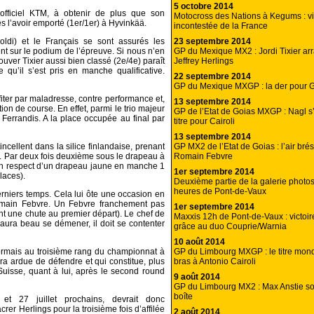
5 octobre 2014
’officiel KTM, à obtenir de plus que son
Motocross des Nations à Kegums : vi
rès l’avoir emporté (1er/1er) à Hyvinkää.
incontestée de la France
23 septembre 2014
ldi) et le Français se sont assurés les
GP du Mexique MX2 : Jordi Tixier arra
ent sur le podium de l’épreuve. Si nous n’en
Jeffrey Herlings
uver Tixier aussi bien classé (2e/4e) paraît
u’il s’est pris en manche qualificative.
22 septembre 2014
GP du Mexique MXGP : la der pour G
iter par maladresse, contre performance et,
13 septembre 2014
tion de course. En effet, parmi le trio majeur
GP de l’Etat de Goias MXGP : Nagl s
Ferrandis. A la place occupée au final par
titre pour Cairoli
13 septembre 2014
GP MX2 de l’Etat de Goias : l’air brési
cellent dans la silice finlandaise, prenant
Romain Febvre
 Par deux fois deuxième sous le drapeau à
on respect d’un drapeau jaune en manche 1
1er septembre 2014
laces).
Deuxième partie de la galerie photo
heures de Pont-de-Vaux
rniers temps. Cela lui ôte une occasion en
Romain Febvre. Un Febvre franchement pas
1er septembre 2014
t une chute au premier départ). Le chef de
Maxxis 12h de Pont-de-Vaux : victo
ura beau se démener, il doit se contenter
grâce au duo Couprie/Warnia
10 août 2014
GP du Limbourg MXGP : le titre mond
sormais au troisième rang du championnat à
bras à Antonio Cairoli
ra ardue de défendre et qui constitue, plus
 Suisse, quant à lui, après le second round
9 août 2014
GP du Limbourg MX2 : Max Anstie sor
boîte
t 27 juillet prochains, devrait donc
er Herlings pour la troisième fois d’affilée
2 août 2014