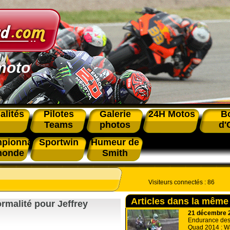
moto
alités
Pilotes
Galerie
24H Motos
B
Teams
photos
d'
pionnat
Sportwin
Humeur de
monde
Smith
Visiteurs connectés :
86
Articles dans la même
rmalité pour Jeffrey
21 décembre 
Endurance de
Quad 2014 : W