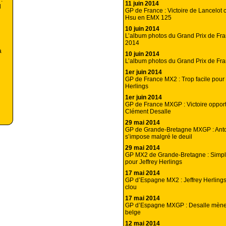
11 juin 2014
l
GP de France : Victoire de Lancelot ch
Hsu en EMX 125
10 juin 2014
L’album photos du Grand Prix de F
2014
à
10 juin 2014
L’album photos du Grand Prix de Fr
1er juin 2014
GP de France MX2 : Trop facile pour 
Herlings
1er juin 2014
GP de France MXGP : Victoire opport
Clément Desalle
29 mai 2014
GP de Grande-Bretagne MXGP : Anto
s’impose malgré le deuil
29 mai 2014
GP MX2 de Grande-Bretagne : Simple
pour Jeffrey Herlings
17 mai 2014
GP d’Espagne MX2 : Jeffrey Herlings
clou
17 mai 2014
GP d’Espagne MXGP : Desalle mène 
belge
12 mai 2014