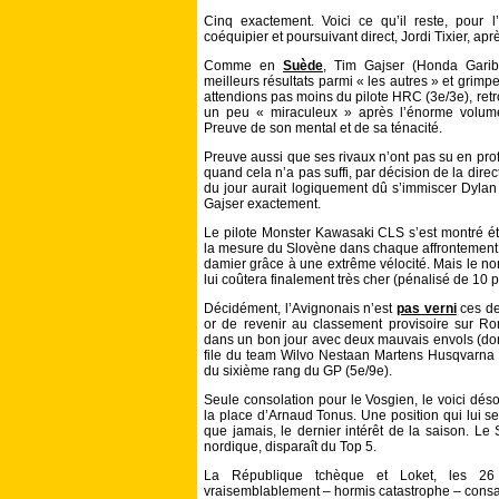
Cinq exactement. Voici ce qu’il reste, pour l
coéquipier et poursuivant direct, Jordi Tixier, ap
Comme en
Suède
, Tim Gajser (Honda Garibo
meilleurs résultats parmi « les autres » et grimp
attendions pas moins du pilote HRC (3e/3e), retro
un peu « miraculeux » après l’énorme volume q
Preuve de son mental et de sa ténacité.
Preuve aussi que ses rivaux n’ont pas su en prof
quand cela n’a pas suffi, par décision de la direc
du jour aurait logiquement dû s’immiscer Dylan 
Gajser exactement.
Le pilote Monster Kawasaki CLS s’est montré étin
la mesure du Slovène dans chaque affrontement.
damier grâce à une extrême vélocité. Mais le n
lui coûtera finalement très cher (pénalisé de 10 p
Décidément, l’Avignonais n’est
pas verni
ces de
or de revenir au classement provisoire sur 
dans un bon jour avec deux mauvais envols (don
file du team Wilvo Nestaan Martens Husqvarna a
du sixième rang du GP (5e/9e).
Seule consolation pour le Vosgien, le voici dé
la place d’Arnaud Tonus. Une position qui lui se
que jamais, le dernier intérêt de la saison. Le
nordique, disparaît du Top 5.
La République tchèque et Loket, les 26 e
vraisemblablement – hormis catastrophe – consacr