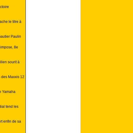
ctoire
che le titre à
autier Paulin
’impose, 8e
lien sourit à
s des Maxxis 12
ire Yamaha
ial tend les
t enfin de sa