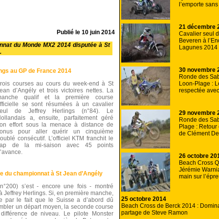
l’emporte sans
21 décembre 
Publié le
10 juin 2014
Cavalier seul 
Beveren à l’E
onnat du Monde MX2 2014 disputée à St
Lagunes 2014
.
30 novembre 
ings au GP de France 2014
Ronde des Sab
Loon-Plage : 
rois courses au cours du week-end à St
respectée ave
ean d’Angély et trois victoires nettes. La
anche qualif et la première course
fficielle se sont résumées à un cavalier
eul de Jeffrey Herlings (n°84). Le
29 novembre 
ollandais a, ensuite, parfaitement géré
Ronde des Sab
on effort sous la menace à distance de
Plage : Retour
onus pour aller quérir un cinquième
de Clément De
oublé consécutif. L’officiel KTM franchit le
cap de la mi-saison avec 45 points
’avance.
26 octobre 20
Beach Cross Q
Jérémie Warnia
e du championnat à St Jean d’Angély
main sur l’épr
n°200) s’est - encore une fois - montré
à Jeffrey Herlings. Si, en première manche,
25 octobre 2014
que par le fait que le Suisse a d’abord dû
Beach Cross de Berck 2014 : Domin
mbler un départ moyen, la seconde course
partage de Steve Ramon
différence de niveau. Le pilote Monster