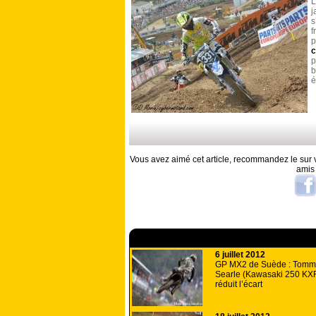
L
j
s
f
p
p
b
é
Vous avez aimé cet article, recommandez le sur v
amis
A lire aussi
6 juillet 2012
GP MX2 de Suède : Tomm
Searle (Kawasaki 250 KX
réduit l’écart