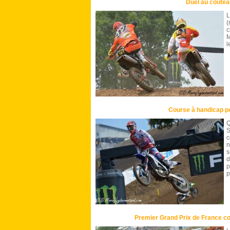
Duel au coute
L
(
c
M
l
Course à handicap p
Q
c
n
s
d
p
p
Premier Grand Prix de France c