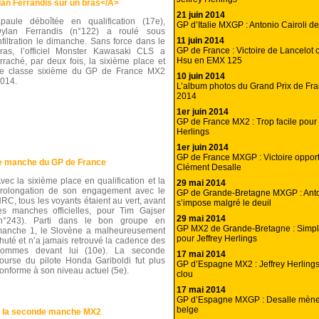
an Ferrandis sur un bras</A>
21 juin 2014
paule déboîtée en qualification (17e),
GP d’Italie MXGP : Antonio Cairoli dev
ylan Ferrandis (n°122) a roulé sous
11 juin 2014
nfiltration le dimanche. Sans force dans le
GP de France : Victoire de Lancelot ch
ras, l’officiel Monster Kawasaki CLS a
Hsu en EMX 125
rraché, par deux fois, la sixième place et
e classe sixième du GP de France MX2
10 juin 2014
014.
L’album photos du Grand Prix de F
2014
1er juin 2014
GP de France MX2 : Trop facile pour 
Herlings
1er juin 2014
GP de France MXGP : Victoire opport
re manche du GP de France
Clément Desalle
vec la sixième place en qualification et la
29 mai 2014
rolongation de son engagement avec le
GP de Grande-Bretagne MXGP : Anto
RC, tous les voyants étaient au vert, avant
s’impose malgré le deuil
es manches officielles, pour Tim Gajser
29 mai 2014
n°243). Parti dans le bon groupe en
GP MX2 de Grande-Bretagne : Simple
anche 1, le Slovène a malheureusement
pour Jeffrey Herlings
huté et n’a jamais retrouvé la cadence des
ommes devant lui (10e). La seconde
17 mai 2014
ourse du pilote Honda Gariboldi fut plus
GP d’Espagne MX2 : Jeffrey Herlings
onforme à son niveau actuel (5e).
clou
17 mai 2014
GP d’Espagne MXGP : Desalle mène 
belge
de la seconde manche MX2