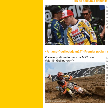
Pas de podium à domicil
R
c
m
s
e
d
<A name="guillodstjean14">Premier podium d
Premier podium de manche MX2 pour
D
Valentin Guillod</A>">
(
t
T
p
p
c
L