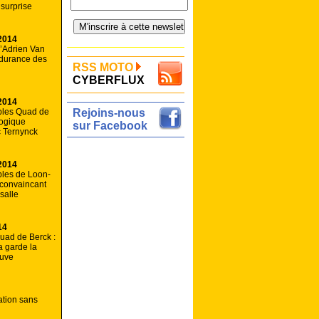
 surprise
2014
d’Adrien Van
ndurance des
RSS MOTO
CYBERFLUX
2014
les Quad de
Rejoins-nous
Logique
sur Facebook
c Ternynck
2014
les de Loon-
 convaincant
salle
14
uad de Berck :
 garde la
euve
ation sans