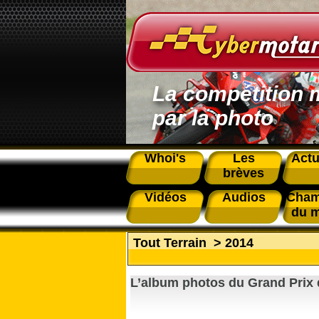
La compétition 
par la photo
Whoi's
Les
Actu
brèves
Vidéos
Audios
Cham
du 
Tout Terrain
>
2014
L’album photos du Grand Prix