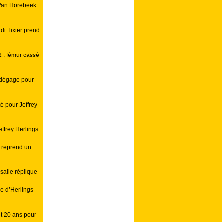
Van Horebeek
i Tixier prend
 : fémur cassé
 dégage pour
é pour Jeffrey
ffrey Herlings
 reprend un
alle réplique
e d’Herlings
nt 20 ans pour