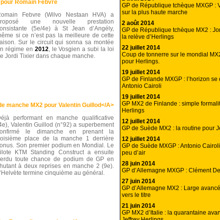
e pour Romain Febvre
GP de République tchèque MXGP : 
sur la plus haute marche
omain Febvre (Wilvo Nestaan HVA) a
proposé une nouvelle prestation
2 août 2014
onsistante (5e/4e) à St Jean d’Angély,
GP de République tchèque MX2 : Jord
ême si ce n’est pas la meilleure de cette
la relève d’Herlings
aison. Sur le circuit qui sonna sa montée
22 juillet 2014
n régime en
2012
, le Vosgien a subi la loi
Coup de tonnerre sur le mondial MX2
e Jordi Tixier dans chaque manche.
pour Herlings.
19 juillet 2014
GP de Finlande MXGP : l’horizon se
Antonio Cairoli
19 juillet 2014
GP MX2 de Finlande : simple formalit
e manche MX2 pour Valentin Guillod</A>
Herlings
éjà performant en manche qualificative
12 juillet 2014
4e), Valentin Guillod (n°92) a superbement
GP de Suède MX2 : la routine pour Je
confirmé le dimanche en prenant la
roisième place de la manche 1 derrière
12 juillet 2014
onus. Son premier podium en Mondial. Le
GP de Suède MXGP : Antonio Cairoli
ilote KTM Standing Construct a ensuite
peu d’air
erdu toute chance de podium de GP en
28 juin 2014
hutant à deux reprises en manche 2 (9e).
GP d’Allemagne MXGP : Clément Des
’Helvète termine cinquième au général.
27 juin 2014
GP d’Allemagne MX2 : Large avancé
vers le titre
21 juin 2014
GP MX2 d’Italie : la quarantaine ava
Jeffrey Herlings