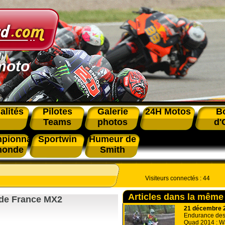
moto
alités
Pilotes
Galerie
24H Motos
B
Teams
photos
d'
pionnat
Sportwin
Humeur de
monde
Smith
Visiteurs connectés :
44
Articles dans la même
 de France MX2
21 décembre 
Endurance de
Quad 2014 : W