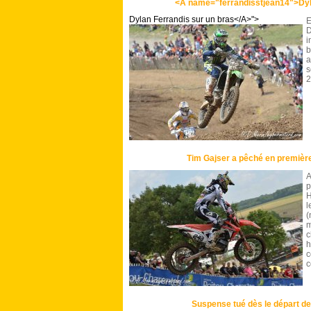
<A name="ferrandisstjean14">Dyl
Dylan Ferrandis sur un bras</A>">
E
D
i
b
a
s
2
Tim Gajser a pêché en premiè
A
p
H
l
(
m
c
h
c
c
Suspense tué dès le départ 