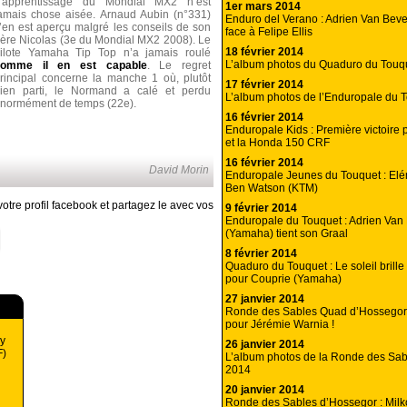
’apprentissage du Mondial MX2 n’est
1er mars 2014
amais chose aisée. Arnaud Aubin (n°331)
Enduro del Verano : Adrien Van Beve
’en est aperçu malgré les conseils de son
face à Felipe Ellis
rère Nicolas (3e du Mondial MX2 2008). Le
18 février 2014
ilote Yamaha Tip Top n’a jamais roulé
L’album photos du Quaduro du Touq
comme il en est capable
. Le regret
rincipal concerne la manche 1 où, plutôt
17 février 2014
ien parti, le Normand a calé et perdu
L’album photos de l’Enduropale du 
normément de temps (22e).
16 février 2014
Enduropale Kids : Première victoire 
et la Honda 150 CRF
16 février 2014
David Morin
Enduropale Jeunes du Touquet : Elé
Ben Watson (KTM)
otre profil facebook et partagez le avec vos
9 février 2014
Enduropale du Touquet : Adrien Van
(Yamaha) tient son Graal
8 février 2014
Quaduro du Touquet : Le soleil brill
pour Couprie (Yamaha)
27 janvier 2014
Ronde des Sables Quad d’Hossegor 
pour Jérémie Warnia !
y
26 janvier 2014
F)
L’album photos de la Ronde des Sa
2014
20 janvier 2014
Ronde des Sables d’Hossegor : Milko