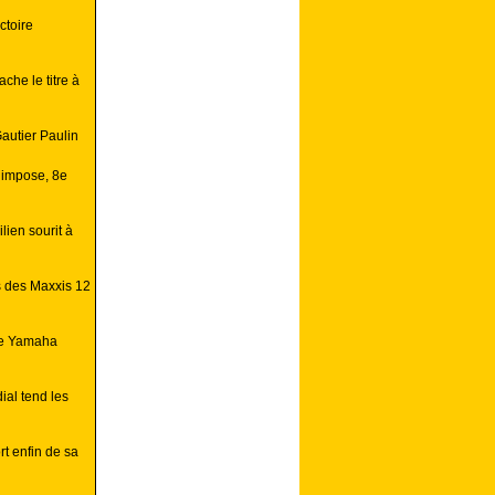
ctoire
che le titre à
autier Paulin
’impose, 8e
lien sourit à
s des Maxxis 12
ire Yamaha
ial tend les
t enfin de sa