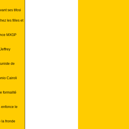
ant ses tifosi
ez les filles et
rance MXGP
Jeffrey
uniste de
nio Cairoli
 formalité
 enfonce le
la fronde