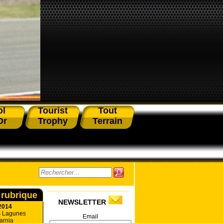
ol
Tourist
Tout
Or
Trophy
Terrain
 rubrique
NEWSLETTER
2014
s Lagunes
Email
arnia