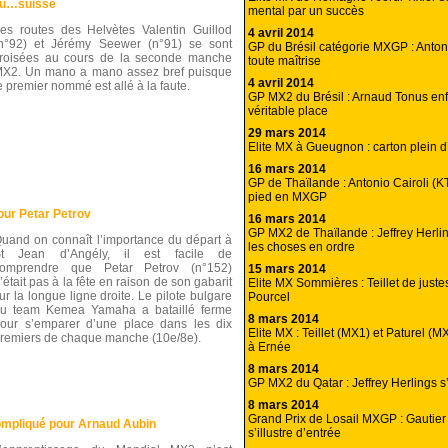
au…suisse
mental par un succès
es routes des Helvètes Valentin Guillod
4 avril 2014
n°92) et Jérémy Seewer (n°91) se sont
GP du Brésil catégorie MXGP : Antoni
roisées au cours de la seconde manche
toute maîtrise
X2. Un mano a mano assez bref puisque
4 avril 2014
e premier nommé est allé à la faute.
GP MX2 du Brésil : Arnaud Tonus enf
véritable place
29 mars 2014
Elite MX à Gueugnon : carton plein 
16 mars 2014
GP de Thaïlande : Antonio Cairoli (
pied en MXGP
our Petar Petrov
16 mars 2014
GP MX2 de Thaïlande : Jeffrey Herli
uand on connaît l’importance du départ à
les choses en ordre
St Jean d’Angély, il est facile de
omprendre que Petar Petrov (n°152)
15 mars 2014
’était pas à la fête en raison de son gabarit
Elite MX Sommières : Teillet de just
ur la longue ligne droite. Le pilote bulgare
Pourcel
u team Kemea Yamaha a bataillé ferme
8 mars 2014
our s’emparer d’une place dans les dix
Elite MX : Teillet (MX1) et Paturel (
remiers de chaque manche (10e/8e).
à Ernée
8 mars 2014
GP MX2 du Qatar : Jeffrey Herlings s
8 mars 2014
Grand Prix de Losail MXGP : Gautier
ompliqué pour Arnaud Aubin
s’illustre d’entrée