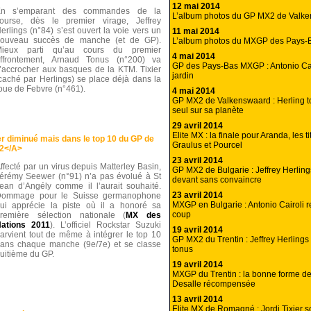
12 mai 2014
En s’emparant des commandes de la
L’album photos du GP MX2 de Valk
ourse, dès le premier virage, Jeffrey
erlings (n°84) s’est ouvert la voie vers un
11 mai 2014
ouveau succès de manche (et de GP).
L’album photos du MXGP des Pays-
Mieux parti qu’au cours du premier
4 mai 2014
ffrontement, Arnaud Tonus (n°200) va
GP des Pays-Bas MXGP : Antonio Cai
’accrocher aux basques de la KTM. Tixier
jardin
caché par Herlings) se place déjà dans la
oue de Febvre (n°461).
4 mai 2014
GP MX2 de Valkenswaard : Herling t
seul sur sa planète
29 avril 2014
Elite MX : la finale pour Aranda, les t
diminué mais dans le top 10 du GP de
Graulus et Pourcel
2</A>
23 avril 2014
ffecté par un virus depuis Matterley Basin,
GP MX2 de Bulgarie : Jeffrey Herlin
érémy Seewer (n°91) n’a pas évolué à St
devant sans convaincre
ean d’Angély comme il l’aurait souhaité.
23 avril 2014
ommage pour le Suisse germanophone
MXGP en Bulgarie : Antonio Cairoli 
ui apprécie la piste où il a honoré sa
coup
remière sélection nationale (
MX des
ations 2011
). L’officiel Rockstar Suzuki
19 avril 2014
arvient tout de même à intégrer le top 10
GP MX2 du Trentin : Jeffrey Herlings
ans chaque manche (9e/7e) et se classe
tonus
uitième du GP.
19 avril 2014
MXGP du Trentin : la bonne forme d
Desalle récompensée
13 avril 2014
Elite MX de Romagné : Jordi Tixier 