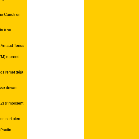
o Cairoli en
in à sa
d’Arnaud Tonus
KTM) reprend
ngs remet déjà
esse devant
MX2) s’imposent
’en sort bien
 Paulin