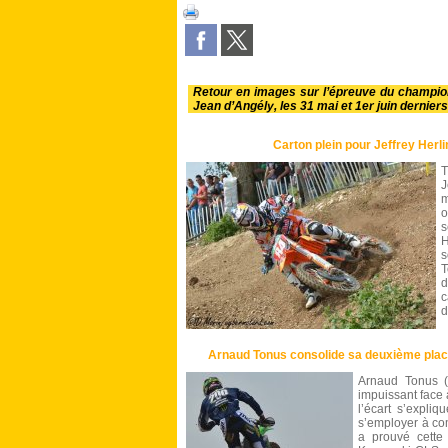
Retour en images sur l’épreuve du champi
Jean d’Angély, les 31 mai et 1er juin derniers
Carton plein pour Jeffrey Herl
T
J
m
o
s
H
s
T
d
d
Arnaud Tonus consolide sa deuxième plac
Arnaud Tonus (
impuissant face 
l’écart s’expli
s’employer à co
a prouvé cette 