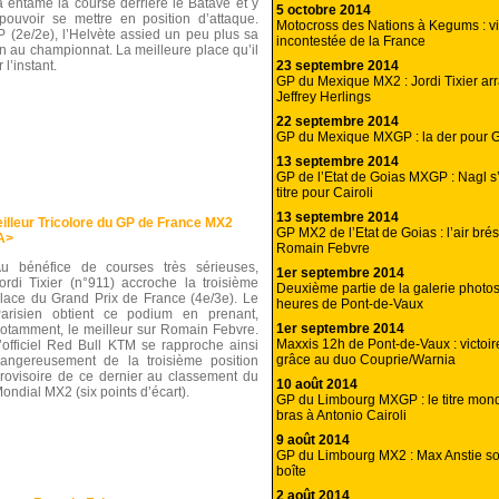
entamé la course derrière le Batave et y
5 octobre 2014
pouvoir se mettre en position d’attaque.
Motocross des Nations à Kegums : vi
(2e/2e), l’Helvète assied un peu plus sa
incontestée de la France
n au championnat. La meilleure place qu’il
23 septembre 2014
 l’instant.
GP du Mexique MX2 : Jordi Tixier arra
Jeffrey Herlings
22 septembre 2014
GP du Mexique MXGP : la der pour G
13 septembre 2014
GP de l’Etat de Goias MXGP : Nagl s
titre pour Cairoli
13 septembre 2014
illeur Tricolore du GP de France MX2
GP MX2 de l’Etat de Goias : l’air brési
A>
Romain Febvre
u bénéfice de courses très sérieuses,
1er septembre 2014
ordi Tixier (n°911) accroche la troisième
Deuxième partie de la galerie photo
lace du Grand Prix de France (4e/3e). Le
heures de Pont-de-Vaux
arisien obtient ce podium en prenant,
1er septembre 2014
otamment, le meilleur sur Romain Febvre.
Maxxis 12h de Pont-de-Vaux : victo
’officiel Red Bull KTM se rapproche ainsi
grâce au duo Couprie/Warnia
angereusement de la troisième position
rovisoire de ce dernier au classement du
10 août 2014
ondial MX2 (six points d’écart).
GP du Limbourg MXGP : le titre mond
bras à Antonio Cairoli
9 août 2014
GP du Limbourg MX2 : Max Anstie sor
boîte
2 août 2014