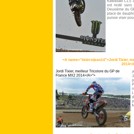
Kawasaki CLS a 
est resté sans 
Deuxième du GP 
place de dauphi
puisse viser pour
<A name="tixierstjean14">Jordi Tixier, me
2014</
Jordi Tixier, meilleur Tricolore du GP de
A
France MX2 2014</A>">
J
p
P
n
L
d
p
M