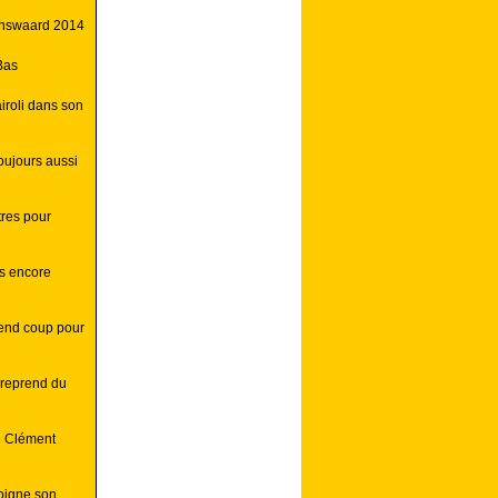
enswaard 2014
Bas
roli dans son
oujours aussi
itres pour
gs encore
rend coup pour
 reprend du
e Clément
soigne son