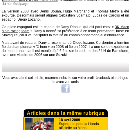
de son équipage.
La version 2008 avec Denis Bouan, Hugo Marchand et Thomas Metro a été
expurgé. Désormais seront alignés Sébastien Scarnato,
Lucas de Carolis
et un
espagnol Diego Lozano.
Ce pilote espagnol est un copain de Dany Ribalta, qui est parti chez «
BK Maco
Moto racing team
» Dany a donné sa préférence à ce team permanent, basé en
Slovaquie, car il veut disputer la totalité du championnat mondial d’endurance.
Mais avant de repartir, Dany a recommandé Diego lozano. Ce dernier a terminé
5e du championnat « ’X trem » en 2008 et 6e en 2007. Il a une solide expérience
de l’endurance car il est monté déjà 6 fois sur le podium des 24 H de Barcelone,
avec une victoire en 2006 sur une Suzuki.
Vous avez aimé cet article, recommandez le sur votre profil facebook et partagez
le avec vos amis
Articles dans la même rubrique
18 avril 2009
Superpole pour la Honda
officielle au Mans