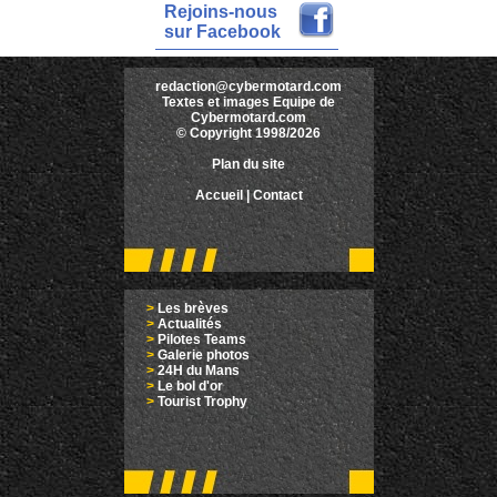
Rejoins-nous
sur Facebook
redaction@cybermotard.com
Textes et images Equipe de
Cybermotard.com
© Copyright 1998/2026
Plan du site
Accueil
|
Contact
>
Les brèves
>
Actualités
>
Pilotes Teams
>
Galerie photos
>
24H du Mans
>
Le bol d'or
>
Tourist Trophy