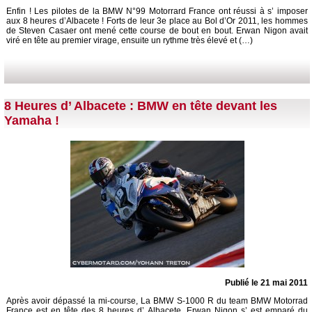
Enfin ! Les pilotes de la BMW N°99 Motorrard France ont réussi à s’ imposer
aux 8 heures d’Albacete ! Forts de leur 3e place au Bol d’Or 2011, les hommes
de Steven Casaer ont mené cette course de bout en bout. Erwan Nigon avait
viré en tête au premier virage, ensuite un rythme très élevé et (…)
8 Heures d’ Albacete : BMW en tête devant les
Yamaha !
Publié le 21 mai 2011
Après avoir dépassé la mi-course, La BMW S-1000 R du team BMW Motorrad
France est en tête des 8 heures d’ Albacete. Erwan Nigon s’ est emparé du