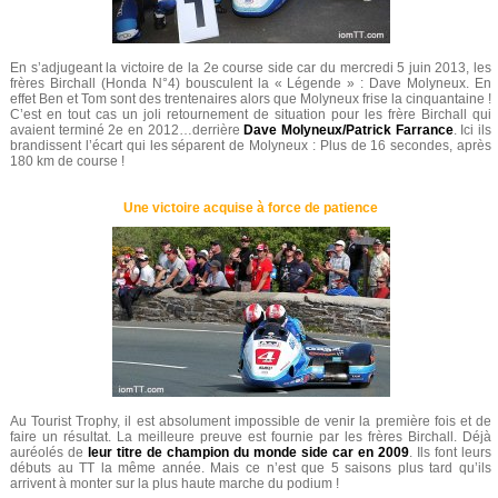
En s’adjugeant la victoire de la 2e course side car du mercredi 5 juin 2013, les
frères Birchall (Honda N°4) bousculent la « Légende » : Dave Molyneux. En
effet Ben et Tom sont des trentenaires alors que Molyneux frise la cinquantaine !
C’est en tout cas un joli retournement de situation pour les frère Birchall qui
avaient terminé 2e en 2012…derrière
Dave Molyneux/Patrick Farrance
. Ici ils
brandissent l’écart qui les séparent de Molyneux : Plus de 16 secondes, après
180 km de course !
Une victoire acquise à force de patience
Au Tourist Trophy, il est absolument impossible de venir la première fois et de
faire un résultat. La meilleure preuve est fournie par les frères Birchall. Déjà
auréolés de
leur titre de champion du monde side car en 2009
. Ils font leurs
débuts au TT la même année. Mais ce n’est que 5 saisons plus tard qu’ils
arrivent à monter sur la plus haute marche du podium !