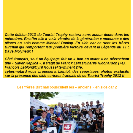
Cette édition 2013 du Tourist Trophy restera sans aucun doute dans les
mémoires. En effet elle a vu la victoire de la génération « montante » des
pilotes en solo comme Michael Dunlop. En side car ce sont les frères
Birchall qui remportent leur première victoire devant la Légende du TT :
Dave Molyneux !
Côté français, seul un équipage fait un « bon en avant » en décrochant
une « Silver Replica ». Il s’agit de Franck Lelias/Charlie Ridcharson (7e) .
François Leblond/Cyril Roussel terminent 24e.
cybermotard vous proposera, bientôt, des reportages photos exclusifs
sur la présence des side-caristes français de ce Tourist Trophy 2013 !!
Les frères Birchall bousculent les « anciens » en side car 2