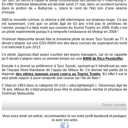
1er Juin, un décès a frappé la petite communauté des pilotes du « road-racing ».
En effet Yoshinari Matsushita est décédé lundi 27 mai, dans un accident survenu
dans la portion de « Ballacrye », (dans le nord de l’Ile) lors d’une séance
d’essais.
Sitôt la nouvelle connue, la séance a été interrompue sur drapeau rouge. Ce qui
est surprenant, c’est que ce pilote âgé de 43 ans n’est pas le perdreau de
l’année, puisqu’il a déjà roulé aux courses du Tourist Trophy en 2009. Enfin c’est
un pilote expérimenté puisqu’il a remporté l’endurance de Motegi en 2008 !
Yoshinari Matsushita devait être le troisième pilote du team Tyco Suzuki au TT. Il
devait s’aligner sur une GSX-R600 lors des deux courses du supersport du lundi
3 et mercredi 6 juin 2013.
Ce pilote Japonais était assez courtisé des teams managers, car on se rappelle
qu’il devait s’aligner dans un premier temps sur une
BMW de Rico Penzkoffer
.
Ensuite il a donné sa préférence à Tyco Suzuki, sachant qu’il bénéficiait au sein
de l’équipe Nord Irlandaise de l’appui de Mitsuo Ito. Ce dernier fait partie de la
légende
des pilotes japonais ayant courru au Tourist Trophy
. En effet il est le
seul pilote nippon à avoir remporté une course sur l’Ile de Man !
C’était en 1963 dans la catégorie 50 cm3 « ultra-lightweight ». Désormais âgé de
76 ans, Mitsuo Ito s’était proposé pour être le préparateur mental et physique de
Yoshinari Matsushita.
Thierry Leconte
Vous avez aimé cet article, recommandez le sur votre profil facebook et partagez
le avec vos amis