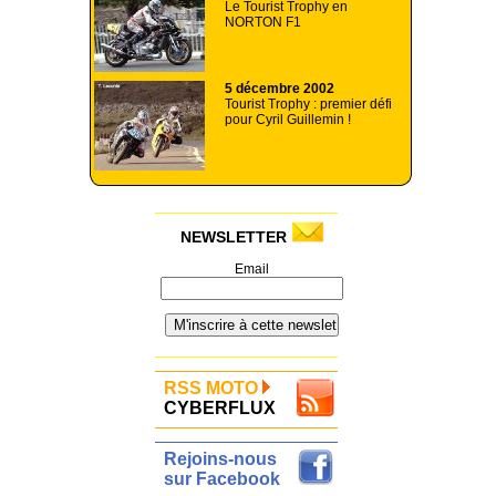
Le Tourist Trophy en
NORTON F1
5 décembre 2002
Tourist Trophy : premier défi
pour Cyril Guillemin !
NEWSLETTER
Email
RSS MOTO
CYBERFLUX
Rejoins-nous
sur Facebook