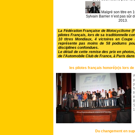
Malgré son titre en 
Sylvain Barrier n’est pas sûr 
2013.
La Fédération Française de Motocyclisme (FF
pilotes Français, lors de sa traditionnelle 
10 titres Mondiaux, 4 victoires en Coupe
représente pas moins de 58 podiums pour
disciplines confondues.
Le détail de cette remise des prix en photos
de l’Automobile Club de France, à Paris dans
les pilotes français honoré(e)s lors d
A
p
p
h
t
é
B
S
1
Du changement en supe