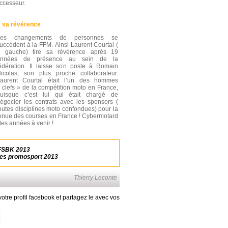
uccesseur.
e sa révérence
Les changements de personnes se
uccèdent à la FFM. Ainsi Laurent Courtal (
 gauche) tire sa révérence après 19
années de présence au sein de la
édération. Il laisse son poste à Romain
icolas, son plus proche collaborateur.
aurent Courtal était l’un des hommes
 clefs » de la compétition moto en France,
uisque c’est lui qui était chargé de
égocier les contrats avec les sponsors (
outes disciplines moto confondues) pour la
enue des courses en France ! Cybermotard
les années à venir !
 FSBK 2013
pes promosport 2013
Thierry Leconte
otre profil facebook et partagez le avec vos