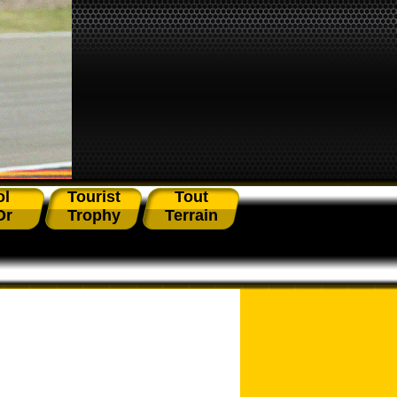
ol
Tourist
Tout
Or
Trophy
Terrain