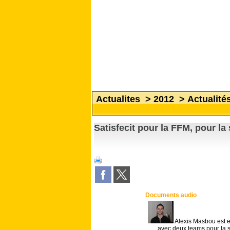
Actualites
>
2012
>
Actualité
Satisfecit pour la FFM, pour la
Documents audio
Alexis Masbou est e
avec deux teams pour la 