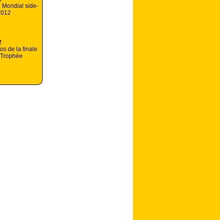
u Mondial side-
2012
2
os de la finale
 Trophée