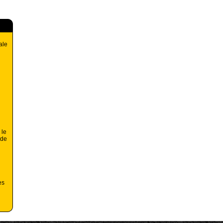
ale
 le
 de
es