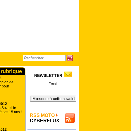
 rubrique
NEWSLETTER
3
ampion de
Email
r pour
2012
 Suzuki le
é ses 15 ans !
RSS MOTO
CYBERFLUX
2012