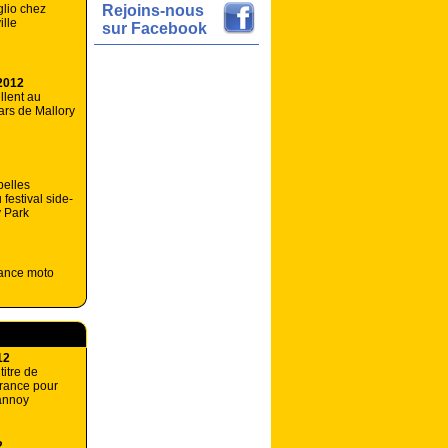
glio chez
Rejoins-nous
lle
sur Facebook
2012
llent au
ars de Mallory
belles
festival side-
y Park
ance moto
12
titre de
rance pour
annoy
2