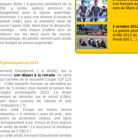
Les français a
acques Bolle ( à gauche) président de la
cars du Mans 
FFM, a (entre autres) annoncé du
hangement pour la saison superbike.
ésormais, il y aura une séance d’essais le
amedi matin, puis la première série de
ourse l’après midi. Idem pour le dimanche.
2 octobre 201
vantage : cela risque d’attirer plus de
La galerie phot
isiteurs sur les deux jours de course.
d’Albi 2012 du
ésavantage, les pilotes verront sans doute
Pirelli 600 (…)
eur budget de pneus augmenter.
25 promosport en 2013
ernand Dieudonné ( à droite) qui a
annoncé
son départ à la retraite
, ne verra
as l’arrivée de la nouvelle Coupe YZF 125
 . Cette nouvelle formule se déroulera au
ein de 5 rendez vous durant la saison des
Coupes promosports 2013. La finale
evrant se dérouler sur le circuit d’Alès,
vec deux courses de vitesse et une
’endurance ( ?).
Dans cette Coupe les motos seront
réparées « à minima » avec kit poly , des
arters de protection moteur, une ligne
’échappement (Leo Vince) et d’un pignon
e sortie de boite ! Le tout pour la modique
omme de 5.590 € !
ur cette photo Fernand Dieudonné semble