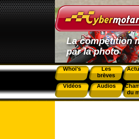
La compétition 
par la photo
Whoi's
Les
Actu
brèves
Vidéos
Audios
Cham
du 