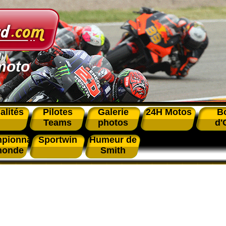
moto
alités
Pilotes
Galerie
24H Motos
B
Teams
photos
d'
pionnat
Sportwin
Humeur de
monde
Smith