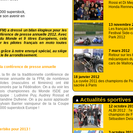
Rossi et Di Me
Honda Rennevi
1000 superstock,
de son avenir en
13 novembre 
Les français bri
M) a dressé un bilan élogieux pour les
Festival Side-c
conférence de presse annuelle 2012. Avec
Park 2012
 du Monde et 9 titres Européens, cela
 les pilotes français en moto toutes
7 mars 2012
, grâce à notre envoyé spécial, au siège
Retour sur les 
 le 8e arrondissement.
mécaniques du 
cars de Mallor
e la conférence de presse annuelle
 la fin de la traditionnelle conférence de
18 janvier 2012
resse annuelle de la FFM, de nombreux
La cuvée 2011 des champions de Fr
ilotes (masculins et féminins) ont été
sacrée à Paris
onorés par la Fédération. On a du voir les
rois championnes du Monde ISDE par
quipe : Ludivine Puy, Audrey Rossat et
Actualités sportives
landine Dufrene. On a pu aussi applaudir
ylvain Barrier vainqueur de la la Coupe
12 octobre 20
000 superstock Europe !
ALBI 2012 : 7e 
champion de F
Sébastien Del
rbike pour 2013 !
3 octobre 201