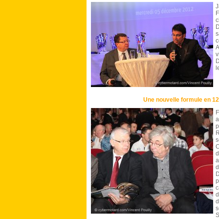
J
c
D
s
c
A
v
D
l
Une nouvelle formule en 1
F
p
R
s
d
a
d
p
c
d
d
s
S