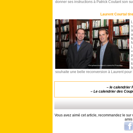
donner ses instructions à Patrick Coutant son s
Laurent Courtal tir
s
à
f
N
L
«
p
n
t
t
souhaite une belle reconversion à Laurent pour 
–
le calendrier
–
Le calendrier des Cou
Vous avez aimé cet article, recommandez le sur v
amis