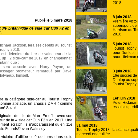
2018
8 juin 2018
Publié le
5 mars 2018
Première victoi
supersport, de
mule britannique de side car Cup F2 en
Harrison au To
.
2018
5 juin 2018
ichael Jackson, fera ses débuts au Tourist
Tourist Trophy 
rophy 2018.
pour Dunlop, 
l est détenteur du titre de vainqueur de la
pour Hickman 
Cup F2 side-car" de 2017 en championnat
ritannique ;
l sera associé avec Harry Payne, un
3 juin 2018
assager prometteur remarqué par Dave
16e succès de
olyneux, himself.
Dunlop au sup
Tourist Trophy
1er juin 2018
de la catégorie side-car au Tourist Trophy
Peter Hickman 
 comme attelage, un châssis DMR ( comme
essais superbi
cm³ Suzuki.
riginaire de l’Ile de Man. En effet avec son
eur de la « side car Cup F2 » en 2017. Une
ment scratch ils n’apparaissent qu’en 11e
31 mai 2018
 Pete Founds/Jevan Walmsey.
Tourist Trophy 2018 : la séance quali
mercredi endeuillée
victoire d’affilée et 9 podiums dans cette