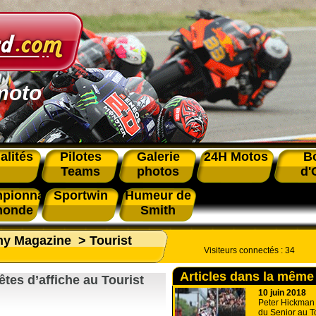
moto
alités
Pilotes
Galerie
24H Motos
B
Teams
photos
d'
pionnat
Sportwin
Humeur de
monde
Smith
phy Magazine
>
Tourist
Visiteurs connectés :
34
Articles dans la même
êtes d’affiche au Tourist
10 juin 2018
Peter Hickman 
du Senior au T