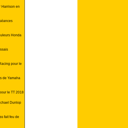
r Harrison en
 séances
couleurs Honda
essais
Racing pour le
urs de Yamaha
pour le TT 2018
 Michael Dunlop
s fait feu de