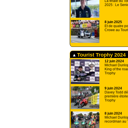
La finale du To
2025 : Le Seni
8 juin 2025
Et de quatre po
Crowe au Touri
Tourist Trophy 2024
12 juin 2024
Michael Dunlo
King of the roa
Trophy
9 juin 2024
Davey Todd dé
première étoile
Trophy
8 juin 2024
Michael Dunlo
recordman au T