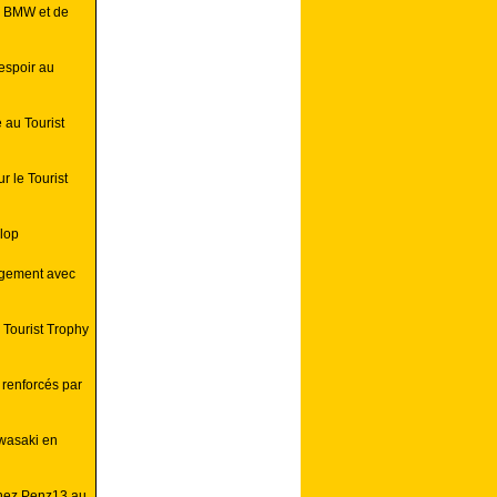
e BMW et de
espoir au
 au Tourist
r le Tourist
nlop
agement avec
 Tourist Trophy
 renforcés par
awasaki en
hez Penz13 au