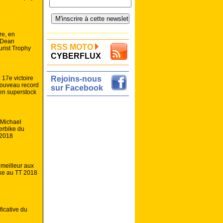
re, en
 Dean
RSS MOTO
urist Trophy
CYBERFLUX
: 17e victoire
Rejoins-nous
nouveau record
sur Facebook
en superstock
 Michael
erbike du
 2018
meilleur aux
ke au TT 2018
ficative du