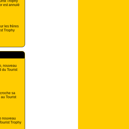
urist Trophy
or est annulé
ur les frères
st Trophy
p, nouveau
d du Tourist
croche sa
 au Tourist
p nouveau
ourist Trophy