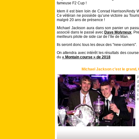
fameuse F2 Cup !
Idem il est bien loin de Conrad Harrison/Andy 
Ce vétéran ne possède qu’une victoire au Touri
malgré 20 ans de présence !
Michael Jackson aura dans son panier un passag
associé dans le passé avec
Dave Molyneux
. Pr
meilleurs pilote de side car de l’Ile de Man.
Ils seront donc tous les deux des "new-comers".
On attendra avec intérêt les résultats des course
du
« Montain course » de 2018
Michael Jackson c’est le grand, C
P
d
l
c
e