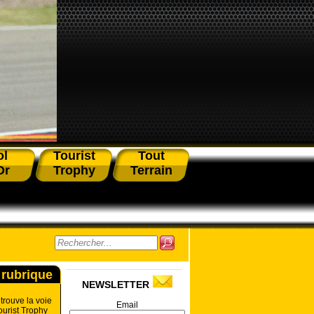
ol
Tourist
Tout
Or
Trophy
Terrain
 rubrique
NEWSLETTER
trouve la voie
Email
ourist Trophy