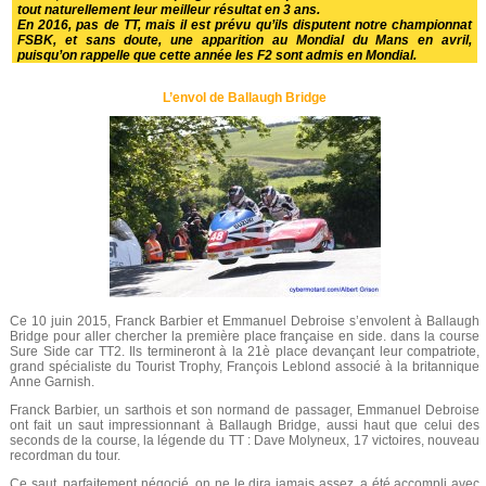
tout naturellement leur meilleur résultat en 3 ans.
En 2016, pas de TT, mais il est prévu qu’ils disputent notre championnat
FSBK, et sans doute, une apparition au Mondial du Mans en avril,
puisqu’on rappelle que cette année les F2 sont admis en Mondial.
L’envol de Ballaugh Bridge
Ce 10 juin 2015, Franck Barbier et Emmanuel Debroise s’envolent à Ballaugh
Bridge pour aller chercher la première place française en side. dans la course
Sure Side car TT2. Ils termineront à la 21è place devançant leur compatriote,
grand spécialiste du Tourist Trophy, François Leblond associé à la britannique
Anne Garnish.
Franck Barbier, un sarthois et son normand de passager, Emmanuel Debroise
ont fait un saut impressionnant à Ballaugh Bridge, aussi haut que celui des
seconds de la course, la légende du TT : Dave Molyneux, 17 victoires, nouveau
recordman du tour.
Ce saut, parfaitement négocié, on ne le dira jamais assez, a été accompli avec