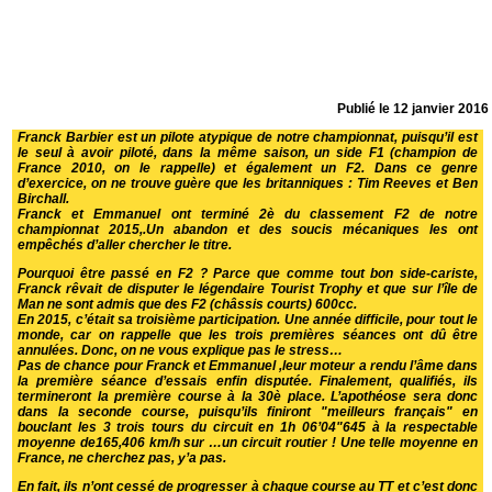
Publié le
12 janvier 2016
Franck Barbier est un pilote atypique de notre championnat, puisqu’il est
le seul à avoir piloté, dans la même saison, un side F1 (champion de
France 2010, on le rappelle) et également un F2. Dans ce genre
d’exercice, on ne trouve guère que les britanniques : Tim Reeves et Ben
Birchall.
Franck et Emmanuel ont terminé 2è du classement F2 de notre
championnat 2015,.Un abandon et des soucis mécaniques les ont
empêchés d’aller chercher le titre.
Pourquoi être passé en F2 ? Parce que comme tout bon side-cariste,
Franck rêvait de disputer le légendaire Tourist Trophy et que sur l’île de
Man ne sont admis que des F2 (châssis courts) 600cc.
En 2015, c’était sa troisième participation. Une année difficile, pour tout le
monde, car on rappelle que les trois premières séances ont dû être
annulées. Donc, on ne vous explique pas le stress…
Pas de chance pour Franck et Emmanuel ,leur moteur a rendu l’âme dans
la première séance d’essais enfin disputée. Finalement, qualifiés, ils
termineront la première course à la 30è place. L’apothéose sera donc
dans la seconde course, puisqu’ils finiront "meilleurs français" en
bouclant les 3 trois tours du circuit en 1h 06’04"645 à la respectable
moyenne de165,406 km/h sur …un circuit routier ! Une telle moyenne en
France, ne cherchez pas, y’a pas.
En fait, ils n’ont cessé de progresser à chaque course au TT et c’est donc