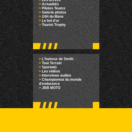
>
Les brèves
>
Actualités
>
Pilotes Teams
>
Galerie photos
>
24H du Mans
>
Le bol d'or
>
Tourist Trophy
>
L'humeur de Smith
>
Tout Terrain
>
Sportwin
>
Les vidéos
>
Interviews audios
>
Championnat du monde
d'endurance
>
JBB MOTO