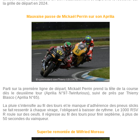
la grille de départ en 2024.
Mauvaise passe de Mickaël Perrin sur son Aprilia
Parti sur la première ligne de départ, Mickaël Perrin prend la tête de la course
dès le deuxième tour (Aprilia N°97-Twinfurious), suivi de près par Thierry
Blasco ( Aprilia N°65).
La pluie s’intensifie au fil des tours et le manque d’adhérence des pneus slicks
se fait ressentir à chaque virage, l’obligeant à baisser de rythme. Le 1000 RSV
R roule sur des oeufs. Il régresse au fil des tours pour finir septième, à plus de
50 secondes du vainqueur.
Superbe remontée de Wilfried Moreau