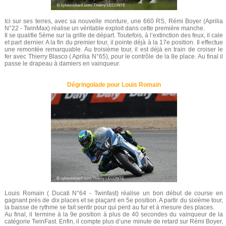
Ici sur ses terres, avec sa nouvelle monture, une 660 RS, Rémi Boyer (Aprilia
N°22 - TwinMax) réalise un véritable exploit dans cette première manche.
Il se qualifie 5ème sur la grille de départ. Toutefois, à l’extinction des feux, il cale
et part dernier. A la fin du premier tour, il pointe déjà à la 17e position. Il effectue
une remontée remarquable. Au troisième tour, il est déjà en train de croiser le
fer avec Thierry Blasco ( Aprilia N°65), pour le contrôle de la 8e place. Au final il
passe le drapeau à damiers en vainqueur.
Dégringolade pour Louis Romain
Louis Romain ( Ducati N°64 - Twinfast) réalise un bon début de course en
gagnant près de dix places et se plaçant en 5e position. A partir du sixième tour,
la baisse de rythme se fait sentir pour qui perd au fur et à mesure des places.
Au final, il termine à la 9e position à plus de 40 secondes du vainqueur de la
catégorie TwinFast. Enfin, il compte plus d’une minute de retard sur Rémi Boyer,