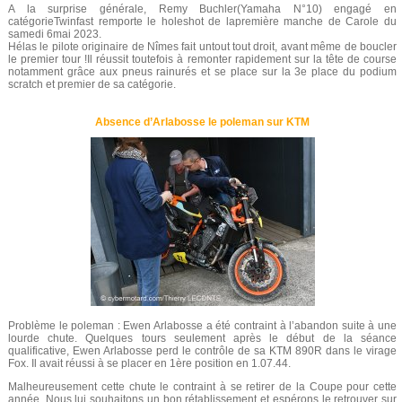
A la surprise générale, Remy Buchler(Yamaha N°10) engagé en
catégorieTwinfast remporte le holeshot de lapremière manche de Carole du
samedi 6mai 2023.
Hélas le pilote originaire de Nîmes fait untout tout droit, avant même de boucler
le premier tour !Il réussit toutefois à remonter rapidement sur la tête de course
notamment grâce aux pneus rainurés et se place sur la 3e place du podium
scratch et premier de sa catégorie.
Absence d’Arlabosse le poleman sur KTM
Problème le poleman : Ewen Arlabosse a été contraint à l’abandon suite à une
lourde chute. Quelques tours seulement après le début de la séance
qualificative, Ewen Arlabosse perd le contrôle de sa KTM 890R dans le virage
Fox. Il avait réussi à se placer en 1ère position en 1.07.44.
Malheureusement cette chute le contraint à se retirer de la Coupe pour cette
année. Nous lui souhaitons un bon rétablissement et espérons le retrouver sur