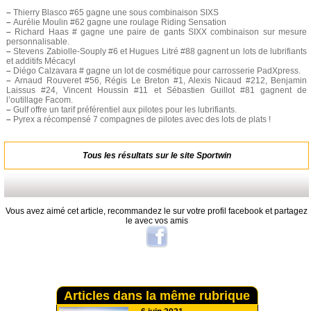
–
Thierry Blasco #65 gagne une sous combinaison SIXS
–
Aurélie Moulin #62 gagne une roulage Riding Sensation
–
Richard Haas # gagne une paire de gants SIXX combinaison sur mesure
personnalisable.
–
Stevens Zabiolle-Souply #6 et Hugues Litré #88 gagnent un lots de lubrifiants
et additifs Mécacyl
–
Diégo Calzavara # gagne un lot de cosmétique pour carrosserie PadXpress.
–
Arnaud Rouveret #56, Régis Le Breton #1, Alexis Nicaud #212, Benjamin
Laissus #24, Vincent Houssin #11 et Sébastien Guillot #81 gagnent de
l’outillage Facom.
–
Gulf offre un tarif préférentiel aux pilotes pour les lubrifiants.
–
Pyrex a récompensé 7 compagnes de pilotes avec des lots de plats !
Tous les résultats sur le site
Sportwin
Vous avez aimé cet article, recommandez le sur votre profil facebook et partagez
le avec vos amis
Articles dans la même rubrique