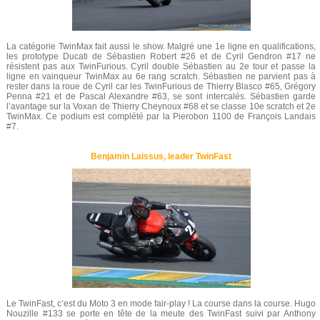
La catégorie TwinMax fait aussi le show. Malgré une 1e ligne en qualifications,
les prototype Ducati de Sébastien Robert #26 et de Cyril Gendron #17 ne
résistent pas aux TwinFurious. Cyril double Sébastien au 2e tour et passe la
ligne en vainqueur TwinMax au 6e rang scratch. Sébastien ne parvient pas à
rester dans la roue de Cyril car les TwinFurious de Thierry Blasco #65, Grégory
Penna #21 et de Pascal Alexandre #63, se sont intercalés. Sébastien garde
l’avantage sur la Voxan de Thierry Cheynoux #68 et se classe 10e scratch et 2e
TwinMax. Ce podium est complété par la Pierobon 1100 de François Landais
#7.
Benjamin Laissus, leader TwinFast
Le TwinFast, c’est du Moto 3 en mode fair-play ! La course dans la course. Hugo
Nouzille #133 se porte en tête de la meute des TwinFast suivi par Anthony