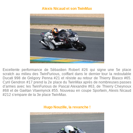
Alexis Nicaud et son TwinMax
Excellente performance de Sébastien Robert #26 qui signe une 5e place
scratch au milieu des TwinFurious, coiffant dans le dernier tour la redoutable
Ducati 998 de Grégory Penna #21 et résiste au retour de Thierry Blasco #65.
Cyril Gendron #17 prend la 2e place du TwinMax après de nombreuses passes
d’armes avec les TwinFurious de Pascal Alexandre #63, de Thierry Cheynoux
#68 et de Gaëtan Vlaemynck #55. Nouveau en coupe Sportwin, Alexis Nicaud
#212 s’empare de la 3e place TwinMax.
Hugo Nouzille, la revanche !