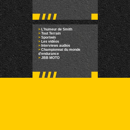
>
L'humeur de Smith
>
Tout Terrain
>
Sportwin
>
Les vidéos
>
Interviews audios
>
Championnat du monde
d'endurance
>
JBB MOTO