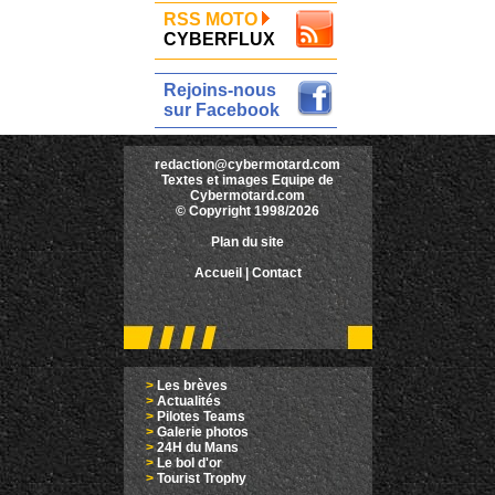
RSS MOTO
CYBERFLUX
Rejoins-nous
sur Facebook
redaction@cybermotard.com
Textes et images Equipe de
Cybermotard.com
© Copyright 1998/2026
Plan du site
Accueil
|
Contact
>
Les brèves
>
Actualités
>
Pilotes Teams
>
Galerie photos
>
24H du Mans
>
Le bol d'or
>
Tourist Trophy