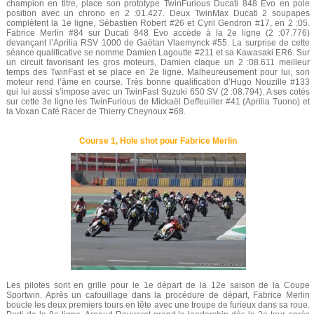
champion en titre, place son prototype TwinFurious Ducati 848 Evo en pole
position avec un chrono en 2 :01.427. Deux TwinMax Ducati 2 soupapes
complètent la 1e ligne, Sébastien Robert #26 et Cyril Gendron #17, en 2 :05.
Fabrice Merlin #84 sur Ducati 848 Evo accède à la 2e ligne (2 :07.776)
devançant l’Aprilia RSV 1000 de Gaëtan Vlaemynck #55. La surprise de cette
séance qualificative se nomme Damien Lagoutte #211 et sa Kawasaki ER6. Sur
un circuit favorisant les gros moteurs, Damien claque un 2 :08.611 meilleur
temps des TwinFast et se place en 2e ligne. Malheureusement pour lui, son
moteur rend l’âme en course. Très bonne qualification d’Hugo Nouzille #133
qui lui aussi s’impose avec un TwinFast Suzuki 650 SV (2 :08.794). A ses cotés
sur cette 3e ligne les TwinFurious de Mickaël Deffeuiller #41 (Aprilia Tuono) et
la Voxan Café Racer de Thierry Cheynoux #68.
Course 1, Hole shot pour Fabrice Merlin
Les pilotes sont en grille pour le 1e départ de la 12e saison de la Coupe
Sportwin. Après un cafouillage dans la procédure de départ, Fabrice Merlin
boucle les deux premiers tours en tête avec une troupe de furieux dans sa roue.