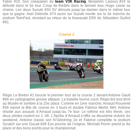
Fabre #16. Son coéquipier du
team V3K Racing
, Benjamin Laissus #24 le
déboite dans le 5e tour. Coup de théâtre dans le dernier tour, Hugo casse sa
chaine. Les deux Suzuki 650 SV déroule jusqu’au damier dans le même tour
que la gagne. Axel Debiolle #74 aussi sur Suzuki monte sur la 3e marche du
podium TwinFast, résistant au retour de la Kawasaki ER6 de Sébastien Guillot
#81.
Course 2
Régis Le Breton #1 boucle le premier tour de la course 2 devant Antoine Gault
#66 en cartographie grosse attaque. La bataille tourne court, Régis tire tout droit
au Musée et sombre à la 25e place. Comme en 1ere manche, Arnaud Rouveret
#56 rejoint la tête de course en 3 tours et double Fabrice Merlin #84. Antoine
résiste aux assauts d’Arnaud jusqu’au 7e tour. Le rythme est très élevé, ces
deux pilotes roulent en 1 :48. L’Aprilia d’Arnaud s’offre sa deuxième victoire du
weekend, Antoine classe son N’Généring 2e et Fabrice complète le podium
Scratch sur une Ducati 848 Evo proche de l’origine. Michaël Perrin prend la 4e
place et des bons points pour le championnat.