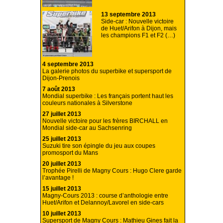
13 septembre 2013
Side-car : Nouvelle victoire
de Huet/Arifon à Dijon, mais
les champions F1 et F2 (…)
4 septembre 2013
La galerie photos du superbike et supersport de
Dijon-Prenois
7 août 2013
Mondial superbike : Les français portent haut les
couleurs nationales à Silverstone
27 juillet 2013
Nouvelle victoire pour les frères BIRCHALL en
Mondial side-car au Sachsenring
25 juillet 2013
Suzuki tire son épingle du jeu aux coupes
promosport du Mans
20 juillet 2013
Trophée Pirelli de Magny Cours : Hugo Clere garde
l’avantage !
15 juillet 2013
Magny-Cours 2013 : course d’anthologie entre
Huet/Arifon et Delannoy/Lavorel en side-cars
10 juillet 2013
Supersport de Magny Cours : Mathieu Gines fait la