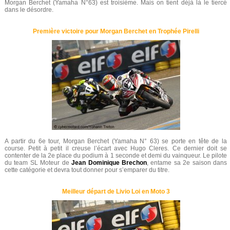
Morgan Berchet (Yamaha N°63) est troisième. Mais on tient déjà là le tiercé
dans le désordre.
Première victoire pour Morgan Berchet en Trophée Pirelli
A partir du 6e tour, Morgan Berchet (Yamaha N° 63) se porte en tête de la
course. Petit à petit il creuse l’écart avec Hugo Cleres. Ce dernier doit se
contenter de la 2e place du podium à 1 seconde et demi du vainqueur. Le pilote
du team SL Moteur de
Jean Dominique Brechon
, entame sa 2e saison dans
cette catégorie et devra tout donner pour s’emparer du titre.
Meilleur départ de Livio Loi en Moto 3