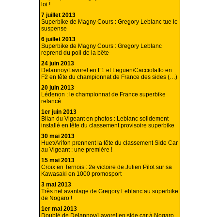
loi !
7 juillet 2013
Superbike de Magny Cours : Gregory Leblanc tue le
suspense
6 juillet 2013
Superbike de Magny Cours : Gregory Leblanc
reprend du poil de la bête
24 juin 2013
Delannoy/Lavorel en F1 et Leguen/Cacciolatto en
F2 en tête du championnat de France des sides (…)
20 juin 2013
Lédenon : le championnat de France superbike
relancé
1er juin 2013
Bilan du Vigeant en photos : Leblanc solidement
installé en tête du classement provisoire superbike
30 mai 2013
Huet/Arifon prennent la tête du classement Side Car
au Vigeant : une première !
15 mai 2013
Croix en Ternois : 2e victoire de Julien Pilot sur sa
Kawasaki en 1000 promosport
3 mai 2013
Très net avantage de Gregory Leblanc au superbike
de Nogaro !
1er mai 2013
Doublé de Delannoy/Lavorel en side car à Nogaro