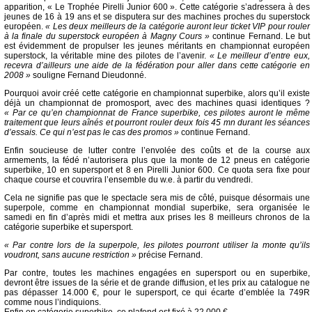
apparition, « Le Trophée Pirelli Junior 600 ». Cette catégorie s’adressera à des
jeunes de 16 à 19 ans et se disputera sur des machines proches du superstock
européen.
« Les deux meilleurs de la catégorie auront leur ticket VIP pour rouler
à la finale du superstock européen à Magny Cours »
continue Fernand. Le but
est évidemment de propulser les jeunes méritants en championnat européen
superstock, la véritable mine des pilotes de l’avenir.
« Le meilleur d’entre eux,
recevra d’ailleurs une aide de la fédération pour aller dans cette catégorie en
2008 »
souligne Fernand Dieudonné.
Pourquoi avoir créé cette catégorie en championnat superbike, alors qu’il existe
déjà un championnat de promosport, avec des machines quasi identiques ?
« Par ce qu’en championnat de France superbike, ces pilotes auront le même
traitement que leurs aînés et pourront rouler deux fois 45 mn durant les séances
d’essais. Ce qui n’est pas le cas des promos »
continue Fernand.
Enfin soucieuse de lutter contre l’envolée des coûts et de la course aux
armements, la fédé n’autorisera plus que la monte de 12 pneus en catégorie
superbike, 10 en supersport et 8 en Pirelli Junior 600. Ce quota sera fixe pour
chaque course et couvrira l’ensemble du w.e. à partir du vendredi.
Cela ne signifie pas que le spectacle sera mis de côté, puisque désormais une
superpole, comme en championnat mondial superbike, sera organisée le
samedi en fin d’après midi et mettra aux prises les 8 meilleurs chronos de la
catégorie superbike et supersport.
« Par contre lors de la superpole, les pilotes pourront utiliser la monte qu’ils
voudront, sans aucune restriction »
précise Fernand.
Par contre, toutes les machines engagées en supersport ou en superbike,
devront être issues de la série et de grande diffusion, et les prix au catalogue ne
pas dépasser 14.000 €, pour le supersport, ce qui écarte d’emblée la 749R
comme nous l’indiquions.