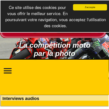
défection de FG Sports.
Ce site utilise des cookies pour
J'accepte
">
vous offrir le meilleur service. En
poursuivant votre navigation, vous acceptez l'utilisation
des cookies.
La compétition moto
par la photo
Interviews audios