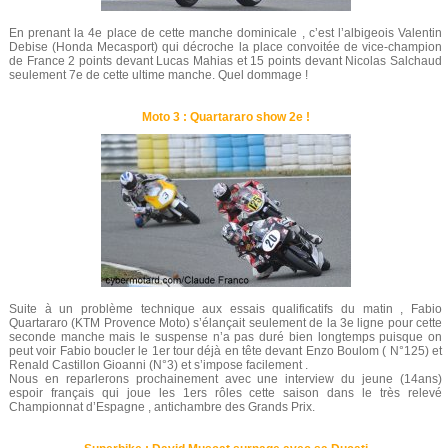
En prenant la 4e place de cette manche dominicale , c’est l’albigeois Valentin
Debise (Honda Mecasport) qui décroche la place convoitée de vice-champion
de France 2 points devant Lucas Mahias et 15 points devant Nicolas Salchaud
seulement 7e de cette ultime manche. Quel dommage !
Moto 3 : Quartararo show 2e !
Suite à un problème technique aux essais qualificatifs du matin , Fabio
Quartararo (KTM Provence Moto) s’élançait seulement de la 3e ligne pour cette
seconde manche mais le suspense n’a pas duré bien longtemps puisque on
peut voir Fabio boucler le 1er tour déjà en tête devant Enzo Boulom ( N°125) et
Renald Castillon Gioanni (N°3) et s’impose facilement .
Nous en reparlerons prochainement avec une interview du jeune (14ans)
espoir français qui joue les 1ers rôles cette saison dans le très relevé
Championnat d’Espagne , antichambre des Grands Prix.