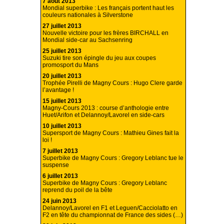
7 août 2013
Mondial superbike : Les français portent haut les
couleurs nationales à Silverstone
27 juillet 2013
Nouvelle victoire pour les frères BIRCHALL en
Mondial side-car au Sachsenring
25 juillet 2013
Suzuki tire son épingle du jeu aux coupes
promosport du Mans
20 juillet 2013
Trophée Pirelli de Magny Cours : Hugo Clere garde
l’avantage !
15 juillet 2013
Magny-Cours 2013 : course d’anthologie entre
Huet/Arifon et Delannoy/Lavorel en side-cars
10 juillet 2013
Supersport de Magny Cours : Mathieu Gines fait la
loi !
7 juillet 2013
Superbike de Magny Cours : Gregory Leblanc tue le
suspense
6 juillet 2013
Superbike de Magny Cours : Gregory Leblanc
reprend du poil de la bête
24 juin 2013
Delannoy/Lavorel en F1 et Leguen/Cacciolatto en
F2 en tête du championnat de France des sides (…)