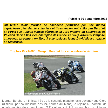
Publié le
30 septembre 2013
Au terme d’une journée de dimanche perturbée par une météo
capricieuse , les derniers lauriers et titres reviennent à Morgan Berchet
en Pirelli 600 , Lucas Mahias décroche sa 1ere victoire en Supersport et
Valentin Debise finit vice-champion de France. Fabio Quartararo s’impose
à nouveau largement en Moto 3 et le toujours jeune David Muscat gagne
en Superbike.
Trophée Pirelli 600 : Morgan Berchet titré au nombre de victoires
Morgan Berchet en finissant 3e de la seconde manche juste devant Hugo Clère
(diminué par sa blessure des 24 heures du Mans) le rejoint au nombre de
points en tête du championnat (231) et se voit titré au nombre de victoires