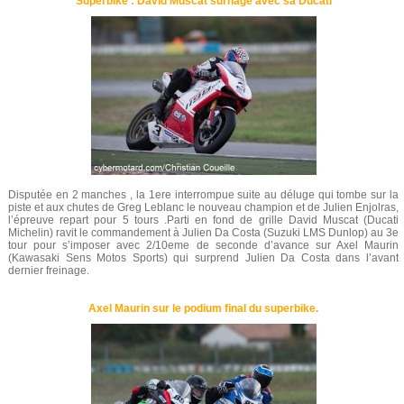
Superbike : David Muscat surnage avec sa Ducati
Disputée en 2 manches , la 1ere interrompue suite au déluge qui tombe sur la
piste et aux chutes de Greg Leblanc le nouveau champion et de Julien Enjolras,
l’épreuve repart pour 5 tours .Parti en fond de grille David Muscat (Ducati
Michelin) ravit le commandement à Julien Da Costa (Suzuki LMS Dunlop) au 3e
tour pour s’imposer avec 2/10eme de seconde d’avance sur Axel Maurin
(Kawasaki Sens Motos Sports) qui surprend Julien Da Costa dans l’avant
dernier freinage.
Axel Maurin sur le podium final du superbike.