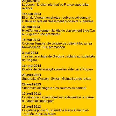
20 juin 2013
Lédenon : le championnat de France superbike
relancé
1er juin 2013
Bilan du Vigeant en photos : Leblanc solidement
installé en tête du classement provisoire superbike
30 mai 2013
Huet/Arifon prennent la tête du classement Side Car
au Vigeant : une première !
15 mai 2013
Croix en Ternois : 2e victoire de Julien Pilot sur sa
Kawasaki en 1000 promosport
3 mai 2013
Très net avantage de Gregory Leblanc au superbike
de Nogaro !
1er mai 2013
Doublé de Delannoy/Lavorel en side car à Nogaro
29 avril 2013
Superbike d’Assen : Sylvain Guintoli garde le cap
28 avril 2013
Superbike de Nogaro : les courses du samedi.
17 avril 2013
Le retour de Fabien Foret sur le devant de la scène
du Mondial supersport
15 avril 2013
La galerie photo du splendide mano à mano en
Trophée Pirelli au Mans