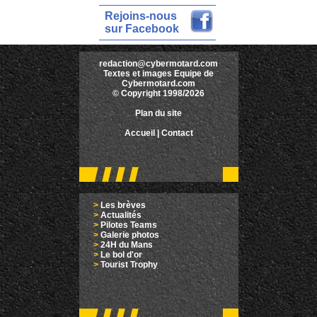
Rejoins-nous
sur Facebook
redaction@cybermotard.com
Textes et images Equipe de
Cybermotard.com
© Copyright 1998/2026
Plan du site
Accueil
|
Contact
>
Les brèves
>
Actualités
>
Pilotes Teams
>
Galerie photos
>
24H du Mans
>
Le bol d'or
>
Tourist Trophy