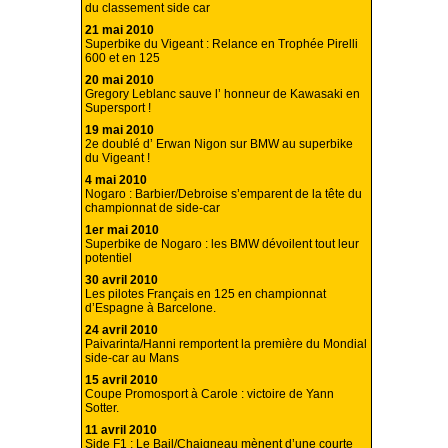
du classement side car
21 mai 2010
Superbike du Vigeant : Relance en Trophée Pirelli
600 et en 125
20 mai 2010
Gregory Leblanc sauve l’ honneur de Kawasaki en
Supersport !
19 mai 2010
2e doublé d’ Erwan Nigon sur BMW au superbike
du Vigeant !
4 mai 2010
Nogaro : Barbier/Debroise s’emparent de la tête du
championnat de side-car
1er mai 2010
Superbike de Nogaro : les BMW dévoilent tout leur
potentiel
30 avril 2010
Les pilotes Français en 125 en championnat
d’Espagne à Barcelone.
24 avril 2010
Paivarinta/Hanni remportent la première du Mondial
side-car au Mans
15 avril 2010
Coupe Promosport à Carole : victoire de Yann
Sotter.
11 avril 2010
Side F1 : Le Bail/Chaigneau mènent d’une courte