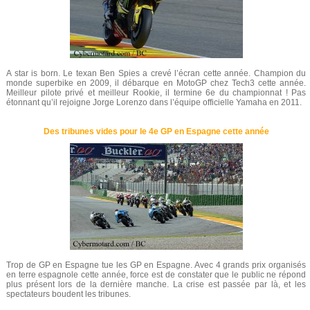
A star is born. Le texan Ben Spies a crevé l’écran cette année. Champion du
monde superbike en 2009, il débarque en MotoGP chez Tech3 cette année.
Meilleur pilote privé et meilleur Rookie, il termine 6e du championnat ! Pas
étonnant qu’il rejoigne Jorge Lorenzo dans l’équipe officielle Yamaha en 2011.
Des tribunes vides pour le 4e GP en Espagne cette année
Trop de GP en Espagne tue les GP en Espagne. Avec 4 grands prix organisés
en terre espagnole cette année, force est de constater que le public ne répond
plus présent lors de la dernière manche. La crise est passée par là, et les
spectateurs boudent les tribunes.