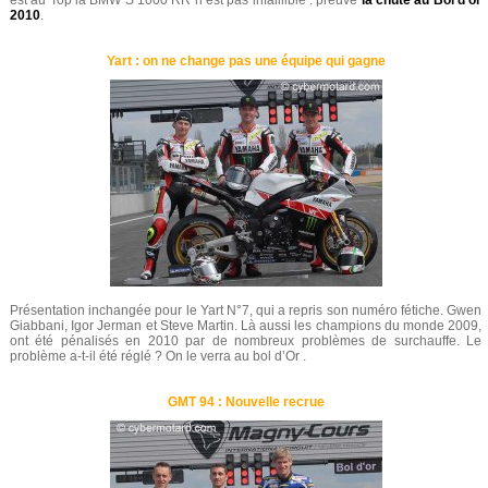
est au Top la BMW S 1000 RR n’est pas infaillible : preuve
la chute au Bol d’or
2010
.
Yart : on ne change pas une équipe qui gagne
Présentation inchangée pour le Yart N°7, qui a repris son numéro fétiche. Gwen
Giabbani, Igor Jerman et Steve Martin. Là aussi les champions du monde 2009,
ont été pénalisés en 2010 par de nombreux problèmes de surchauffe. Le
problème a-t-il été réglé ? On le verra au bol d’Or .
GMT 94 : Nouvelle recrue