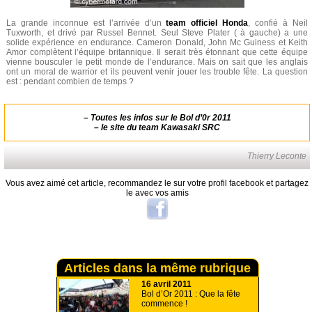
La grande inconnue est l’arrivée d’un
team officiel Honda
, confié à Neil
Tuxworth, et drivé par Russel Bennet. Seul Steve Plater ( à gauche) a une
solide expérience en endurance. Cameron Donald, John Mc Guiness et Keith
Amor complètent l’équipe britannique. Il serait très étonnant que cette équipe
vienne bousculer le petit monde de l’endurance. Mais on sait que les anglais
ont un moral de warrior et ils peuvent venir jouer les trouble fête. La question
est : pendant combien de temps ?
–
Toutes les infos sur le Bol d’0r 2011
–
le site du team Kawasaki SRC
Thierry Leconte
Vous avez aimé cet article, recommandez le sur votre profil facebook et partagez
le avec vos amis
Articles dans la même rubrique
16 avril 2011
Bol d’Or 2011 : Que la fête
commence !