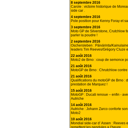
8 septembre 2016
Carole : victoire historique de Morea
side car .
4 septembre 2016
Pole position pour Kenny Foray et 
3 septembre 2016
Moto GP de Silverstone, Crutchlow fa
parler la poudre !
2 septembre 2016
Oschersleben : Päivärinta/Kainulain
leaders Tim Reeves/Grégory Cluze
22 août 2016
Moto2 de Brno : coup de semonce po
21 août 2016
MotoGP de Brno : Chrutchlow contre t
21 août 2016
Qualifications du motoGP de Brno : 
prestation de Marquez !
15 août 2016
MotoGP : Ducati renoue – enfin - ave
Autriche
14 août 2016
Autriche : Johann Zarco conforte so
Moto2
10 août 2016
Mondial side-car d’ Assen : Reeves 
remettent les pendules a l’heure