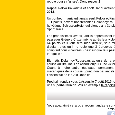
réputé pour sa "glisse". Donc respect !
Rappel Pekka Paivarinta et Adolf Hanni avaient 
2013
.
Un bonheur n’arrivant jamais seul, Pekka et Kirs
101 points, devant nos frenchies Delannoy/Rous
helvétique Schlosser/Hofer qui plonge à la 3è pla
Sprint Race.
Les grandissimes favoris, tant ils apparaissent 
passager Grégory Cluze, même après leur victo
64 points et il leur sera bien difficile, sauf m
d’autant plus qu’il ne reste que 3 épreuves 
comptant pour 4 courses. C’est sûr que leur pa
tranquille !
Bien sûr, Delannoy/Rousseau, auteurs de la po
course au titre, mais on attend toujours une victoi
Quant à notre autre équipage permanent, 
mécaniques de la course Sprint, non partant, ils
finissent 9e de la Gold Race en F1.
Prochain rendez-vous à Assen, le 7 août 2016, on
une superbe réunion. Voir en exemple
le report
Vous avez aimé cet article, recommandez le sur v
amis