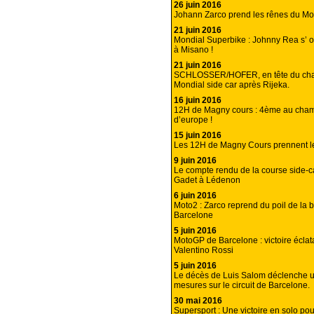
26 juin 2016
Johann Zarco prend les rênes du Mo
21 juin 2016
Mondial Superbike : Johnny Rea s’ o
à Misano !
21 juin 2016
SCHLOSSER/HOFER, en tête du ch
Mondial side car après Rijeka.
16 juin 2016
12H de Magny cours : 4ème au cha
d’europe !
15 juin 2016
Les 12H de Magny Cours prennent l
9 juin 2016
Le compte rendu de la course side-
Gadet à Lédenon
6 juin 2016
Moto2 : Zarco reprend du poil de la b
Barcelone
5 juin 2016
MotoGP de Barcelone : victoire éclat
Valentino Rossi
5 juin 2016
Le décès de Luis Salom déclenche u
mesures sur le circuit de Barcelone.
30 mai 2016
Supersport : Une victoire en solo po