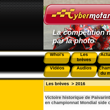
La compétition 
par la photo
Whoi's
Les
Actu
brèves
Vidéos
Audios
Cham
du 
Les brèves
>
2016
Victoire historique de Paivari
en championnat Mondial side 