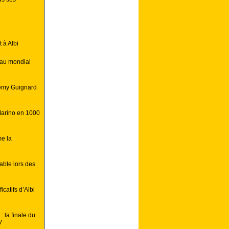
 à Albi
 au mondial
Remy Guignard
Marino en 1000
e la
able lors des
catifs d’Albi
 la finale du
V