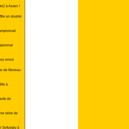
to2 à Assen !
ffre un doublé
ampionnat
mpionnat
eur envol
car de Moreau-
ête à
ante de
ne série de
ur Sofuoglu à