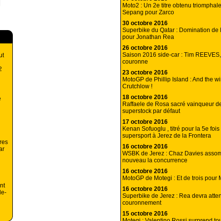
Moto2 : Un 2e titre obtenu triomphal
Sepang pour Zarco
30 octobre 2016
Superbike du Qatar : Domination de D
pour Jonathan Rea
26 octobre 2016
Saison 2016 side-car : Tim REEVES,
ut
couronne
2
23 octobre 2016
MotoGP de Phillip Island : And the w
Crutchlow !
18 octobre 2016
e
Raffaele de Rosa sacré vainqueur d
superstock par défaut
17 octobre 2016
Kenan Sofuoglu , titré pour la 5e foi
supersport à Jerez de la Frontera
ères
16 octobre 2016
ar
WSBK de Jerez : Chaz Davies asso
nouveau la concurrence
16 octobre 2016
MotoGP de Motegi : Et de trois pour
nt
16 octobre 2016
de-
Superbike de Jerez : Rea devra atte
couronnement
15 octobre 2016
Motegi : Valentino Rossi surprend to