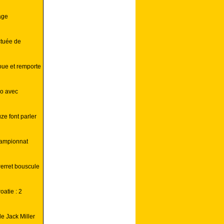
age
ctuée de
ue et remporte
co avec
ze font parler
hampionnat
erret bouscule
atie : 2
e Jack Miller