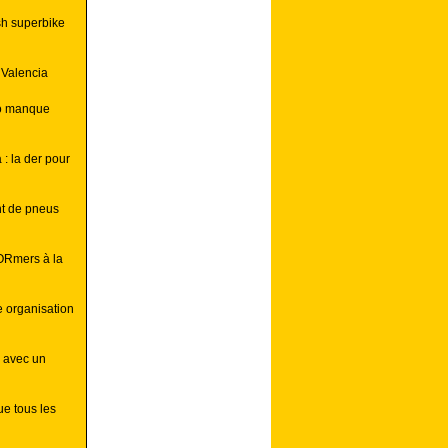
ish superbike
 Valencia
zo manque
: la der pour
t de pneus
ORmers à la
e organisation
e avec un
e tous les