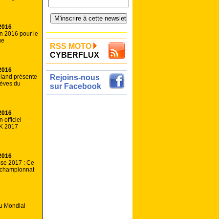
2016
an 2016 pour le
ue
RSS MOTO
CYBERFLUX
2016
iand présente
Rejoins-nous
lèves du
sur Facebook
2016
 officiel
K 2017
2016
sse 2017 : Ce
 championnat
u Mondial