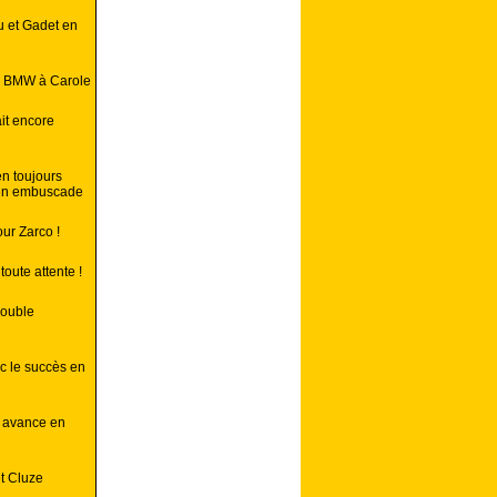
u et Gadet en
sa BMW à Carole
it encore
en toujours
 en embuscade
ur Zarco !
oute attente !
double
c le succès en
n avance en
et Cluze