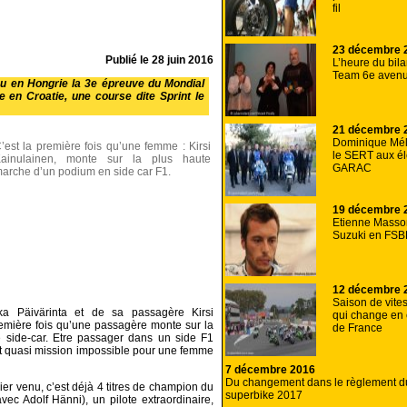
fil
23 décembre 
Publié le
28 juin 2016
L’heure du bil
Team 6e aven
eu en Hongrie la 3e épreuve du Mondial
 en Croatie, une course dite Sprint le
21 décembre 
Dominique Mél
’est la première fois qu’une femme : Kirsi
le SERT aux é
ainulainen, monte sur la plus haute
GARAC
arche d’un podium en side car F1.
19 décembre 
Etienne Masson
Suzuki en FSB
12 décembre 
Saison de vite
kka Päivärinta et de sa passagère Kirsi
qui change en
remière fois qu’une passagère monte sur la
de France
side-car. Etre passager dans un side F1
t quasi mission impossible pour une femme
7 décembre 2016
Du changement dans le règlement d
er venu, c’est déjà 4 titres de champion du
superbike 2017
vec Adolf Hänni), un pilote extraordinaire,