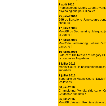
7 août 2016
Promosport de Magny Cours : Avant
psychologique pour Bibollet
25 juillet 2016
24H de Barcelone : Une course pon
chaleurs...
17 juillet 2016
MotoGP du Sachsenring : Marquez jo
la donne !
17 juillet 2016
Moto2 du Sachsenring : Johann Zar
panache !
16 juillet 2016
Side-car : Tim Reeves et Grégory Clu
la poudre en Angleterre !
3 juillet 2016
Magny Cours : le basculement du c
superbike
2 juillet 2016
Superbike de Magny Cours : David P
les favoris !
30 juin 2016
Championnat Mondial side-car en Cro
Courses 2 podiums !!
26 juin 2016
MotoGP d’Assen : Première victoire d