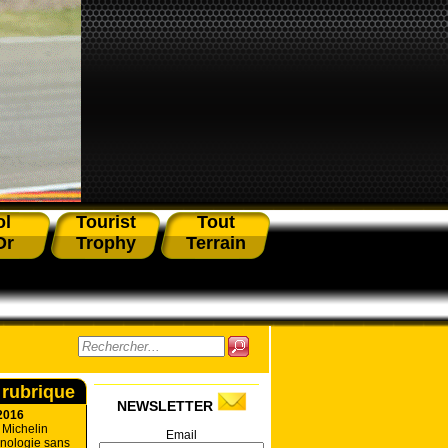
ol
Tourist
Tout
Or
Trophy
Terrain
 rubrique
NEWSLETTER
2016
 Michelin
Email
hnologie sans