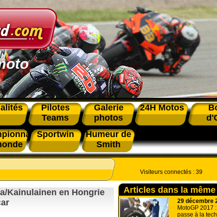
moto
alités
Pilotes
Galerie
24H Motos
B
Teams
photos
d'
pionnat
Sportwin
Humeur de
monde
Smith
Visiteurs connectés :
39
Articles dans la même
nta/Kainulainen en Hongrie
29 décembre 
car
MotoGP 2017 :
passe à la tec