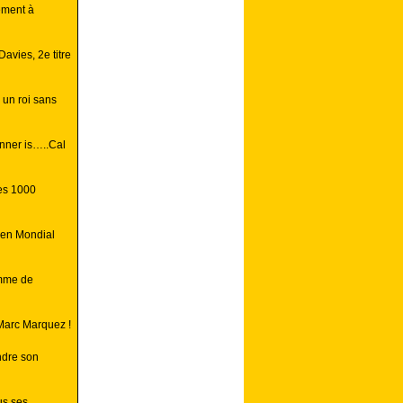
ement à
avies, 2e titre
 un roi sans
inner is…..Cal
es 1000
s en Mondial
mme de
 Marc Marquez !
ndre son
us ses