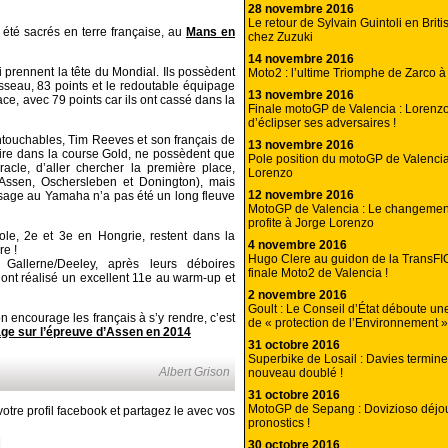
28 novembre 2016
Le retour de Sylvain Guintoli en Brit
été sacrés en terre française, au
Mans en
chez Zuzuki
14 novembre 2016
i prennent la tête du Mondial. Ils possèdent
Moto2 : l’ultime Triomphe de Zarco à
seau, 83 points et le redoutable équipage
13 novembre 2016
ce, avec 79 points car ils ont cassé dans la
Finale motoGP de Valencia : Loren
d’éclipser ses adversaires !
intouchables, Tim Reeves et son français de
13 novembre 2016
ire dans la course Gold, ne possèdent que
Pole position du motoGP de Valencia 
iracle, d’aller chercher la première place,
Lorenzo
(Assen, Oschersleben et Donington), mais
12 novembre 2016
ssage au Yamaha n’a pas été un long fleuve
MotoGP de Valencia : Le changemen
profite à Jorge Lorenzo
le, 2e et 3e en Hongrie, restent dans la
4 novembre 2016
re !
Hugo Clere au guidon de la TransFI
Gallerne/Deeley, après leurs déboires
finale Moto2 de Valencia !
 ont réalisé un excellent 11e au warm-up et
2 novembre 2016
Goult : Le Conseil d’État déboute un
 encourage les français à s’y rendre, c’est
de « protection de l’Environnement »
age sur l’épreuve d’Assen en 2014
31 octobre 2016
Superbike de Losail : Davies termin
Albert Grison
nouveau doublé !
31 octobre 2016
MotoGP de Sepang : Dovizioso déjou
otre profil facebook et partagez le avec vos
pronostics !
30 octobre 2016