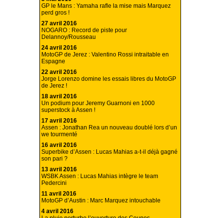
GP le Mans : Yamaha rafle la mise mais Marquez
perd gros !
27 avril 2016
NOGARO : Record de piste pour
Delannoy/Rousseau
24 avril 2016
MotoGP de Jerez : Valentino Rossi intraitable en
Espagne
22 avril 2016
Jorge Lorenzo domine les essais libres du MotoGP
de Jerez !
18 avril 2016
Un podium pour Jeremy Guarnoni en 1000
superstock à Assen !
17 avril 2016
Assen : Jonathan Rea un nouveau doublé lors d’un
we tourmenté
16 avril 2016
Superbike d’Assen : Lucas Mahias a-t-il déjà gagné
son pari ?
13 avril 2016
WSBK Assen : Lucas Mahias intègre le team
Pedercini
11 avril 2016
MotoGP d’Austin : Marc Marquez intouchable
4 avril 2016
La pluie perturbe l’ouverture des Coupes