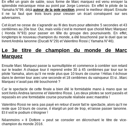
En effet un grain de sable, sous forme de Marc marquez est venu enrayer la
splendide mécanique mise au point par Jorge Lorenzo. En effet le pilote de la
Yamaha N°99, déjà
auteur de la pole position
, prend le meilleur départ. Ensuite
il ne lui faut que trois tours pour creuser un écart conséquent sur ses
adversaires.
Cet écart ne cesse de s’agrandir au fil des tours pour atteindre 5 secondes et 43
centièmes au 20e tour. Oui, mais voilà c’est le moment que choisit Marc Marquez
( Honda N°93) pour passer en tête du groupe des poursuivants. En effet,
longtemps le nouveau champion du monde, a été bouchonné par le duel que se
livrent Andréa Ianonne (Ducati N°29) et Valentino Rossi ( Yamaha N°46).
Le 3e titre de champion du monde de Marc
Marquez
Ensuite Marc Marquez passe la surmultipliée et commence à combler son retard
sur le leader. A chaque tour il reprend entre 30 à 45 centièmes par tour sur le
pilote Yamaha, alors qu’il ne reste plus que 10 tours de course ! Hélas il échoue
dans le dernier tour avec une seconde et 18 centièmes du vainqueur. Et si...Marc
Marquez n’avait pas été bouchonné ?
Car le spectacle de cette finale a bien été le formidable mano à mano que se
sont livrés Andrea Ianonne et Valentino Rossi. Les deux pilotes se sont passés et
repassés en une formidable course poursuite réalisée avec maestrïa !
Valentino Rossi ne sera pas payé en retour d’avoir fait le spectacle, alors qu’il ne
reste que 10 tours de course, il élargit un poil de trop, et laisse passer Ianonne.
Et il voit le podium s’éloigner !
Néanmoins « Il Dottore » peut se consoler en décrochant le titre de vice-
champion du monde 2016.