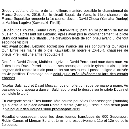
Gregory Leblanc démarre de la meilleure manière possible le championnat de
France Superbike 2016. Sur le circuit Bugatti du Mans, le triple champion de
France Superbike remporte la 1e course devant David Checa (Yamaha-Dunlop)
et Mathieu Lagrive (Kawasaki -Pirelli).
En début de course, Kenny Foray (BMW-Pirelli), parti en 3e position se fait de
plus en plus pressant sur Leblanc. Après avoir pris le commandement, le pilote
BMW doit rentrer aux stands, une crevaison lente de son pneu avant lui ôte tout
espoir de victoire.
Aux avant postes, Leblanc accroit son avance sur ses concurrents tour après
tour. Entre les mains du pilote Kawasaki, la nouvelle ZX-10R, chaussée de
pneus Pirelli est une arme redoutable !!
Derrière, David Checa, Mathieu Lagrive et David Perret sont roue dans roue. Au
fil des tours, David Perret tape dans ses pneus pour tenir le rythme, mais le pilote
angevin doit rendre la main pour rester sur ses roues. Il passe la ligne d’ arrivée
en 4e position. Dommage pour
celui qui a crée l’évènement lors des essais
chronos
.
Nicolas Salchaud et David Muscat nous on offert un superbe mano à mano. Au
passage du drapeau à damier, Salchaud prend le dessus sur le pilote Ducati et
complète le top 5.
En catégorie stock : Très bonne 1ère course pour Alex Plancassagne (Yamaha)
qui s’ offre la 7e place devant Romain Maitre (Suzuki). C’est un bon début pour
le
vainqueur des Coupes 1000 promosport 2015
.
Résultat encourageant pour les deux jeunes transfuges du 600 Supersport,
Robin Camus et Morgan Berchet terminent respectivement 11e et 12e de cette
1e course.