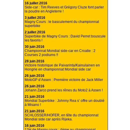
16 juillet 2016
Side-car : Tim Reeves et Grégory Cluze font parler
la poudre en Angleterre !
3 juillet 2016
Magny Cours : le basculement du championnat
superbike
2 juillet 2016
Superbike de Magny Cours : David Perret bouscule
les favoris !
30 juin 2016
Championnat Mondial side-car en Croatie : 2
Courses 2 podiums !!
28 juin 2016
Victoire historique de Paivarinta/Kainulainen en
Hongrie en championnat Mondial side car
26 juin 2016
MotoGP d’Assen : Première victoire de Jack Miller
26 juin 2016
Johann Zarco prend les rênes du Moto2 à Assen !
21 juin 2016
Mondial Superbike : Johnny Rea s’ offre un doublé
à Misano !
21 juin 2016
SCHLOSSER/HOFER, en tête du championnat
Mondial side car après Rijeka.
16 juin 2016
12H de Magny cours : 4ème au championnat