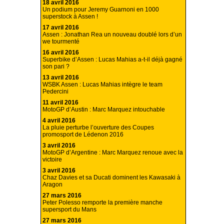
18 avril 2016
Un podium pour Jeremy Guarnoni en 1000
superstock à Assen !
17 avril 2016
Assen : Jonathan Rea un nouveau doublé lors d’un
we tourmenté
16 avril 2016
Superbike d’Assen : Lucas Mahias a-t-il déjà gagné
son pari ?
13 avril 2016
WSBK Assen : Lucas Mahias intègre le team
Pedercini
11 avril 2016
MotoGP d’Austin : Marc Marquez intouchable
4 avril 2016
La pluie perturbe l’ouverture des Coupes
promosport de Lédenon 2016
3 avril 2016
MotoGP d’Argentine : Marc Marquez renoue avec la
victoire
3 avril 2016
Chaz Davies et sa Ducati dominent les Kawasaki à
Aragon
27 mars 2016
Peter Polesso remporte la première manche
supersport du Mans
27 mars 2016