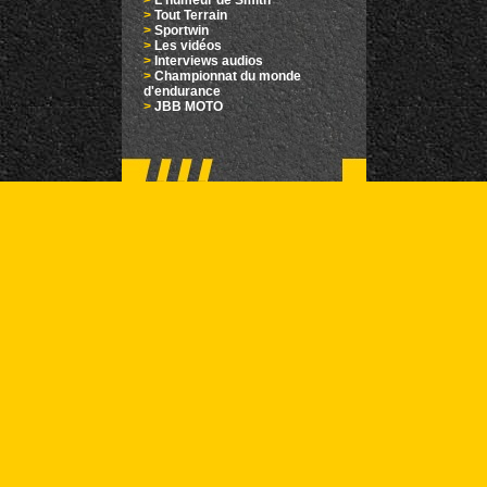
>
L'humeur de Smith
>
Tout Terrain
>
Sportwin
>
Les vidéos
>
Interviews audios
>
Championnat du monde
d'endurance
>
JBB MOTO