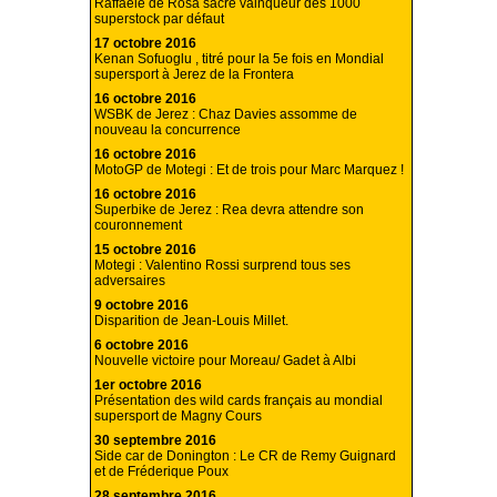
Raffaele de Rosa sacré vainqueur des 1000
superstock par défaut
17 octobre 2016
Kenan Sofuoglu , titré pour la 5e fois en Mondial
supersport à Jerez de la Frontera
16 octobre 2016
WSBK de Jerez : Chaz Davies assomme de
nouveau la concurrence
16 octobre 2016
MotoGP de Motegi : Et de trois pour Marc Marquez !
16 octobre 2016
Superbike de Jerez : Rea devra attendre son
couronnement
15 octobre 2016
Motegi : Valentino Rossi surprend tous ses
adversaires
9 octobre 2016
Disparition de Jean-Louis Millet.
6 octobre 2016
Nouvelle victoire pour Moreau/ Gadet à Albi
1er octobre 2016
Présentation des wild cards français au mondial
supersport de Magny Cours
30 septembre 2016
Side car de Donington : Le CR de Remy Guignard
et de Fréderique Poux
28 septembre 2016