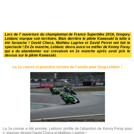
Lors de l’ ouverture du championnat de France Superbike 2016, Gregory
Leblanc marque son territoire. Mais derrière le pilote Kawasaki la lutte a
été farouche ! David Checa, Mathieu Lagrive et David Perret ont fait le
spectacle ! En 2e manche, Leblanc devra aussi se méfier de Kenny Foray
qui a du abandonner sur crevaison en 1e manche après avoir pris le
dessus sur le pilote Kawasaki.
La 1e course et première victoire de l’ année pour Greg Leblanc !
La 1e course a été animée, Leblanc profite de l’abandon de Kenny Foray pour
s’ imposer devant David Checa et Mathieu Lagrive !