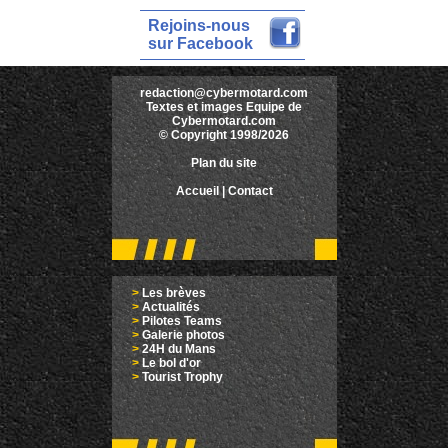
Rejoins-nous
sur Facebook
redaction@cybermotard.com
Textes et images Equipe de
Cybermotard.com
© Copyright 1998/2026
Plan du site
Accueil
|
Contact
>
Les brèves
>
Actualités
>
Pilotes Teams
>
Galerie photos
>
24H du Mans
>
Le bol d'or
>
Tourist Trophy