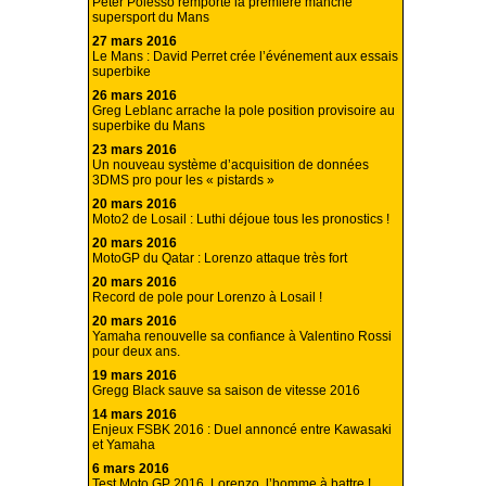
Peter Polesso remporte la première manche
supersport du Mans
27 mars 2016
Le Mans : David Perret crée l’événement aux essais
superbike
26 mars 2016
Greg Leblanc arrache la pole position provisoire au
superbike du Mans
23 mars 2016
Un nouveau système d’acquisition de données
3DMS pro pour les « pistards »
20 mars 2016
Moto2 de Losail : Luthi déjoue tous les pronostics !
20 mars 2016
MotoGP du Qatar : Lorenzo attaque très fort
20 mars 2016
Record de pole pour Lorenzo à Losail !
20 mars 2016
Yamaha renouvelle sa confiance à Valentino Rossi
pour deux ans.
19 mars 2016
Gregg Black sauve sa saison de vitesse 2016
14 mars 2016
Enjeux FSBK 2016 : Duel annoncé entre Kawasaki
et Yamaha
6 mars 2016
Test Moto GP 2016, Lorenzo, l’homme à battre !