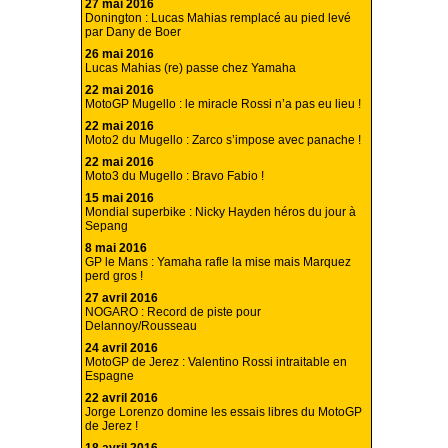
27 mai 2016
Donington : Lucas Mahias remplacé au pied levé
par Dany de Boer
26 mai 2016
Lucas Mahias (re) passe chez Yamaha
22 mai 2016
MotoGP Mugello : le miracle Rossi n’a pas eu lieu !
22 mai 2016
Moto2 du Mugello : Zarco s’impose avec panache !
22 mai 2016
Moto3 du Mugello : Bravo Fabio !
15 mai 2016
Mondial superbike : Nicky Hayden héros du jour à
Sepang
8 mai 2016
GP le Mans : Yamaha rafle la mise mais Marquez
perd gros !
27 avril 2016
NOGARO : Record de piste pour
Delannoy/Rousseau
24 avril 2016
MotoGP de Jerez : Valentino Rossi intraitable en
Espagne
22 avril 2016
Jorge Lorenzo domine les essais libres du MotoGP
de Jerez !