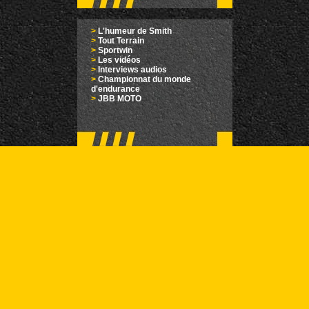
>
L'humeur de Smith
>
Tout Terrain
>
Sportwin
>
Les vidéos
>
Interviews audios
>
Championnat du monde
d'endurance
>
JBB MOTO