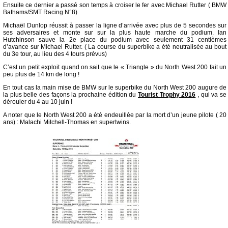
Ensuite ce dernier a passé son temps à croiser le fer avec Michael Rutter ( BMW
Bathams/SMT Racing N°8).
Michaël Dunlop réussit à passer la ligne d’arrivée avec plus de 5 secondes sur
ses adversaires et monte sur sur la plus haute marche du podium. Ian
Hutchinson sauve la 2e place du podium avec seulement 31 centièmes
d’avance sur Michael Rutter. ( La course du superbike a été neutralisée au bout
du 3e tour, au lieu des 4 tours prévus)
C’est un petit exploit quand on sait que le « Triangle » du North West 200 fait un
peu plus de 14 km de long !
En tout cas la main mise de BMW sur le superbike du North West 200 augure de
la plus belle des façons la prochaine édition du
Tourist Trophy 2016
, qui va se
dérouler du 4 au 10 juin !
A noter que le North West 200 a été endeuillée par la mort d’un jeune pilote ( 20
ans) : Malachi Mitchell-Thomas en supertwins.