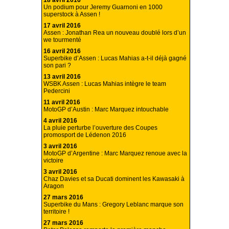
18 avril 2016
Un podium pour Jeremy Guarnoni en 1000
superstock à Assen !
17 avril 2016
Assen : Jonathan Rea un nouveau doublé lors d’un
we tourmenté
16 avril 2016
Superbike d’Assen : Lucas Mahias a-t-il déjà gagné
son pari ?
13 avril 2016
WSBK Assen : Lucas Mahias intègre le team
Pedercini
11 avril 2016
MotoGP d’Austin : Marc Marquez intouchable
4 avril 2016
La pluie perturbe l’ouverture des Coupes
promosport de Lédenon 2016
3 avril 2016
MotoGP d’Argentine : Marc Marquez renoue avec la
victoire
3 avril 2016
Chaz Davies et sa Ducati dominent les Kawasaki à
Aragon
27 mars 2016
Superbike du Mans : Gregory Leblanc marque son
territoire !
27 mars 2016