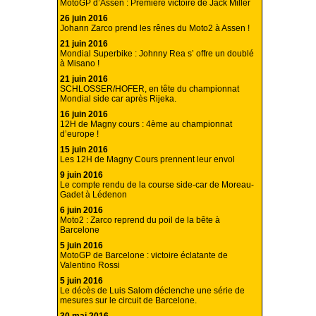
MotoGP d’Assen : Première victoire de Jack Miller
26 juin 2016
Johann Zarco prend les rênes du Moto2 à Assen !
21 juin 2016
Mondial Superbike : Johnny Rea s’ offre un doublé
à Misano !
21 juin 2016
SCHLOSSER/HOFER, en tête du championnat
Mondial side car après Rijeka.
16 juin 2016
12H de Magny cours : 4ème au championnat
d’europe !
15 juin 2016
Les 12H de Magny Cours prennent leur envol
9 juin 2016
Le compte rendu de la course side-car de Moreau-
Gadet à Lédenon
6 juin 2016
Moto2 : Zarco reprend du poil de la bête à
Barcelone
5 juin 2016
MotoGP de Barcelone : victoire éclatante de
Valentino Rossi
5 juin 2016
Le décès de Luis Salom déclenche une série de
mesures sur le circuit de Barcelone.