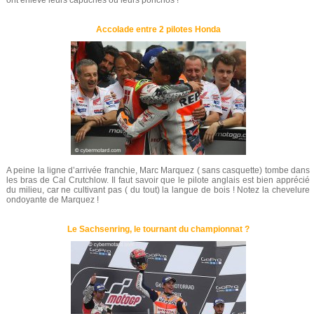
ont enlevé leurs capuches ou leurs ponchos !
Accolade entre 2 pilotes Honda
A peine la ligne d’arrivée franchie, Marc Marquez ( sans casquette) tombe dans
les bras de Cal Crutchlow. Il faut savoir que le pilote anglais est bien apprécié
du milieu, car ne cultivant pas ( du tout) la langue de bois ! Notez la chevelure
ondoyante de Marquez !
Le Sachsenring, le tournant du championnat ?