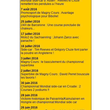
Mondial side-car d’ Assen : Reeves et Cluze
remettent les pendules a l’heure
7 août 2016
Promosport de Magny Cours : Avantage
psychologique pour Bibollet
25 juillet 2016
24H de Barcelone : Une course ponctuée de
chaleurs...
17 juillet 2016
Moto2 du Sachsenring : Johann Zarco avec
panache !
16 juillet 2016
Side-car : Tim Reeves et Grégory Cluze font parler
la poudre en Angleterre !
3 juillet 2016
Magny Cours : le basculement du championnat
superbike
2 juillet 2016
Superbike de Magny Cours : David Perret bouscule
les favoris !
30 juin 2016
Championnat Mondial side-car en Croatie : 2
Courses 2 podiums !!
28 juin 2016
Victoire historique de Paivarinta/Kainulainen en
Hongrie en championnat Mondial side car
26 juin 2016