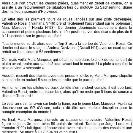
Alors que l’on croyait les choses pliées, quasiment en début de course, on a
assisté à un retournement de situation lors du motoGP du Sachsenring, digne
des meilleurs scénarii d’Holywood.
En effet dès les premiers tours de roues lancées sur une piste détrempée,
Valentino Rossi ( Yamaha N°46) prend facilement l’ascendant sur le poleman :
Marc Marquez ( Honda N°93). Ce dernier dégringole rapidement dans la
classement et pointe plusieurs fois à la 9e position, avec des écarts de plus de 9
à 11 secondes sur le groupe de tête !
Tout le monde se dit alors que le Top 3 est à la portée de Valentino Rossi. Ce
dernier est dans le sillage d’Andrea Dovizioso ( Ducati N°4) avec un écart qui se
réduit au fil des tours à 53 centièmes !
Oui, mais voilà, Marc Marquez, qui s’était trompé dans le choix de son pneu ( de
pluie) avant, rentre aux stands 8 tours avant tout le monde ! La pluie a cessé et la
piste devient « séchante ».
Aussitôt ressorti des stands avec des pneus « slicks », Marc Marquez stupéfie
son monde en roulant 5 secondes plus vite que le pack de tête !
Au moment où les pilotes du pack de tête s’en rendent compte, il est trop tard.
Valentino Rossi, rentre dans son box, alors qu’il ne reste que 5 tours de course à
disputer. Trop tard !
Le vétéran s’est fait avoir sur toute la ligne, par le jeune Marc Marquez ! Après sa
déconvenue au GP d’Assen, cela a dû être une terrible déception pour le
nonuple champion du monde !
Au final, Marc Marquez, s’envole au classement provisoire. Valentino Rossi,
figure toujours 3e mais avec 59 points de retard. Tandis que Jorge Lorenzo (
Yamaha N°99) fait figure d’épouvantail avec trois chutes lors des essais et une
médiocre 15e place à 1’17’’694 du vainqueur !