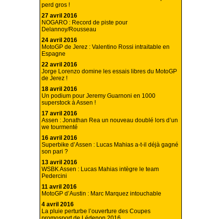
perd gros !
27 avril 2016
NOGARO : Record de piste pour
Delannoy/Rousseau
24 avril 2016
MotoGP de Jerez : Valentino Rossi intraitable en
Espagne
22 avril 2016
Jorge Lorenzo domine les essais libres du MotoGP
de Jerez !
18 avril 2016
Un podium pour Jeremy Guarnoni en 1000
superstock à Assen !
17 avril 2016
Assen : Jonathan Rea un nouveau doublé lors d’un
we tourmenté
16 avril 2016
Superbike d’Assen : Lucas Mahias a-t-il déjà gagné
son pari ?
13 avril 2016
WSBK Assen : Lucas Mahias intègre le team
Pedercini
11 avril 2016
MotoGP d’Austin : Marc Marquez intouchable
4 avril 2016
La pluie perturbe l’ouverture des Coupes
promosport de Lédenon 2016