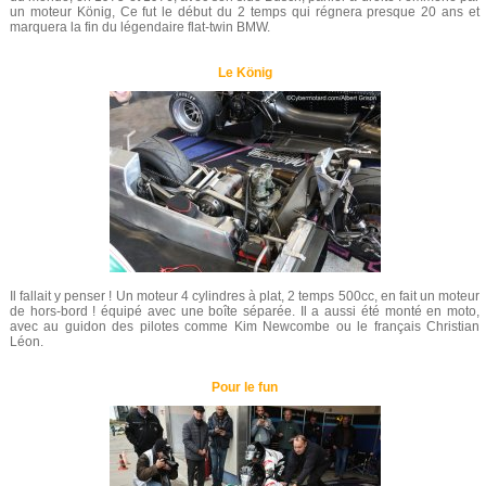
un moteur König, Ce fut le début du 2 temps qui régnera presque 20 ans et
marquera la fin du légendaire flat-twin BMW.
Le König
Il fallait y penser ! Un moteur 4 cylindres à plat, 2 temps 500cc, en fait un moteur
de hors-bord ! équipé avec une boîte séparée. Il a aussi été monté en moto,
avec au guidon des pilotes comme Kim Newcombe ou le français Christian
Léon.
Pour le fun