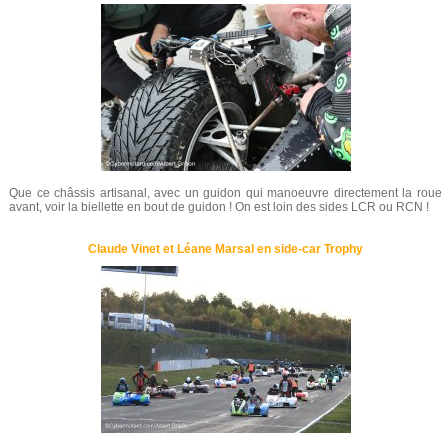
Que ce châssis artisanal, avec un guidon qui manoeuvre directement la roue
avant, voir la biellette en bout de guidon ! On est loin des sides LCR ou RCN !
Claude Vinet et Léane Marsal en side-car Trophy