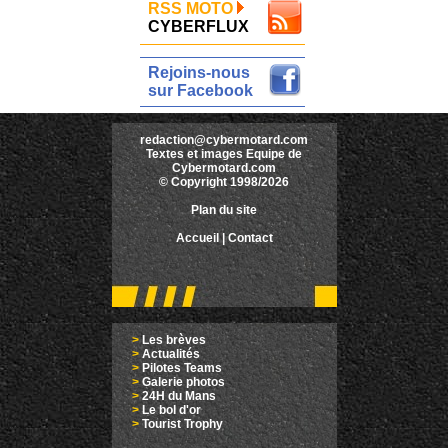
RSS MOTO
CYBERFLUX
Rejoins-nous
sur Facebook
redaction@cybermotard.com
Textes et images Equipe de
Cybermotard.com
© Copyright 1998/2026
Plan du site
Accueil
|
Contact
>
Les brèves
>
Actualités
>
Pilotes Teams
>
Galerie photos
>
24H du Mans
>
Le bol d'or
>
Tourist Trophy