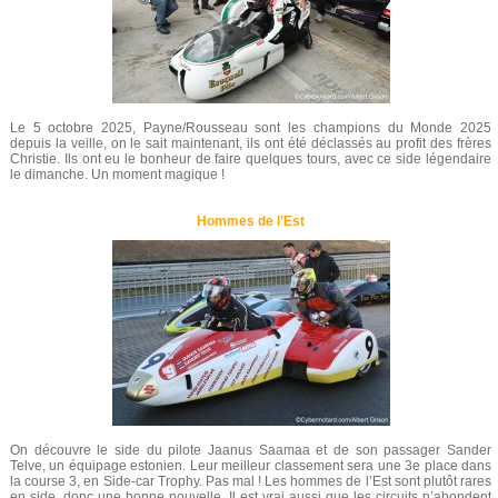
Le 5 octobre 2025, Payne/Rousseau sont les champions du Monde 2025
depuis la veille, on le sait maintenant, ils ont été déclassés au profit des frères
Christie. Ils ont eu le bonheur de faire quelques tours, avec ce side légendaire
le dimanche. Un moment magique !
Hommes de l’Est
On découvre le side du pilote Jaanus Saamaa et de son passager Sander
Telve, un équipage estonien. Leur meilleur classement sera une 3e place dans
la course 3, en Side-car Trophy. Pas mal ! Les hommes de l’Est sont plutôt rares
en side, donc une bonne nouvelle. Il est vrai aussi que les circuits n’abondent