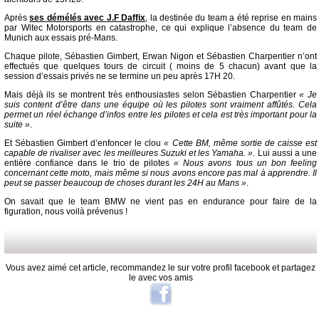
Après
ses démélés avec J.F Daffix
, la destinée du team a été reprise en mains
par Witec Motorsports en catastrophe, ce qui explique l’absence du team de
Munich aux essais pré-Mans.
Chaque pilote, Sébastien Gimbert, Erwan Nigon et Sébastien Charpentier n’ont
effectués que quelques tours de circuit ( moins de 5 chacun) avant que la
session d’essais privés ne se termine un peu après 17H 20.
Mais déjà ils se montrent très enthousiastes selon Sébastien Charpentier
« Je
suis content d’être dans une équipe où les pilotes sont vraiment affûtés. Cela
permet un réel échange d’infos entre les pilotes et cela est très important pour la
suite »
.
Et Sébastien Gimbert d’enfoncer le clou
« Cette BM, même sortie de caisse est
capable de rivaliser avec les meilleures Suzuki et les Yamaha. »
. Lui aussi a une
entière confiance dans le trio de pilotes
« Nous avons tous un bon feeling
concernant cette moto, mais même si nous avons encore pas mal à apprendre. Il
peut se passer beaucoup de choses durant les 24H au Mans »
.
On savait que le team BMW ne vient pas en endurance pour faire de la
figuration, nous voilà prévenus !
Vous avez aimé cet article, recommandez le sur votre profil facebook et partagez
le avec vos amis