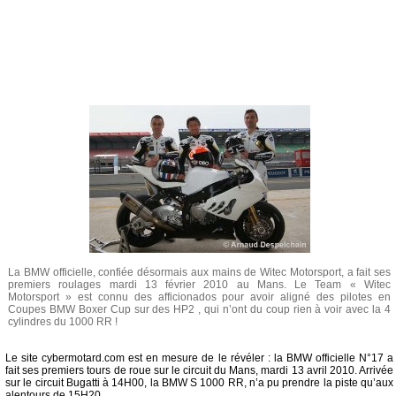
La BMW officielle, confiée désormais aux mains de Witec Motorsport, a fait ses
premiers roulages mardi 13 février 2010 au Mans. Le Team « Witec
Motorsport » est connu des afficionados pour avoir aligné des pilotes en
Coupes BMW Boxer Cup sur des HP2 , qui n’ont du coup rien à voir avec la 4
cylindres du 1000 RR !
Le site cybermotard.com est en mesure de le révéler : la BMW officielle N°17 a
fait ses premiers tours de roue sur le circuit du Mans, mardi 13 avril 2010. Arrivée
sur le circuit Bugatti à 14H00, la BMW S 1000 RR, n’a pu prendre la piste qu’aux
alentours de 15H20.