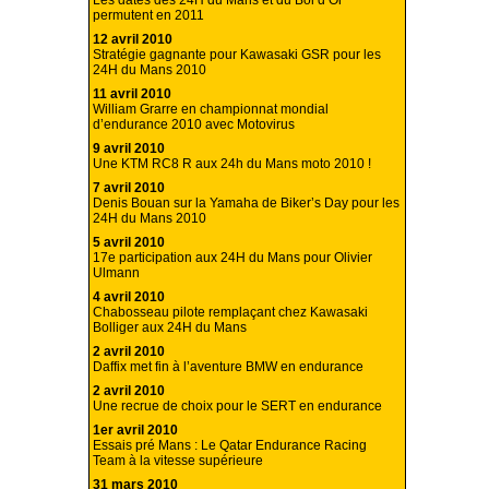
Les dates des 24H du Mans et du Bol d’Or
permutent en 2011
12 avril 2010
Stratégie gagnante pour Kawasaki GSR pour les
24H du Mans 2010
11 avril 2010
William Grarre en championnat mondial
d’endurance 2010 avec Motovirus
9 avril 2010
Une KTM RC8 R aux 24h du Mans moto 2010 !
7 avril 2010
Denis Bouan sur la Yamaha de Biker’s Day pour les
24H du Mans 2010
5 avril 2010
17e participation aux 24H du Mans pour Olivier
Ulmann
4 avril 2010
Chabosseau pilote remplaçant chez Kawasaki
Bolliger aux 24H du Mans
2 avril 2010
Daffix met fin à l’aventure BMW en endurance
2 avril 2010
Une recrue de choix pour le SERT en endurance
1er avril 2010
Essais pré Mans : Le Qatar Endurance Racing
Team à la vitesse supérieure
31 mars 2010