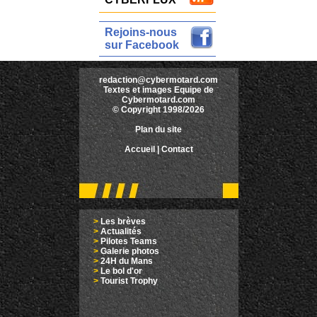
Rejoins-nous
sur Facebook
redaction@cybermotard.com
Textes et images Equipe de
Cybermotard.com
© Copyright 1998/2026
Plan du site
Accueil
|
Contact
>
Les brèves
>
Actualités
>
Pilotes Teams
>
Galerie photos
>
24H du Mans
>
Le bol d'or
>
Tourist Trophy