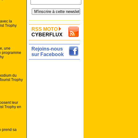
avec la
rist Trophy
RSS MOTO
CYBERFLUX
be, une
Rejoins-nous
 le programme
sur Facebook
phy
 podium du
Tourist Trophy
posent leur
ist Trophy en
p prend sa