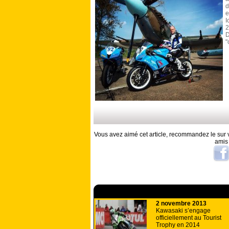
d
e
I
2
D
"
Vous avez aimé cet article, recommandez le sur v
amis
A lire aussi
2 novembre 2013
Kawasaki s’engage
officiellement au Tourist
Trophy en 2014