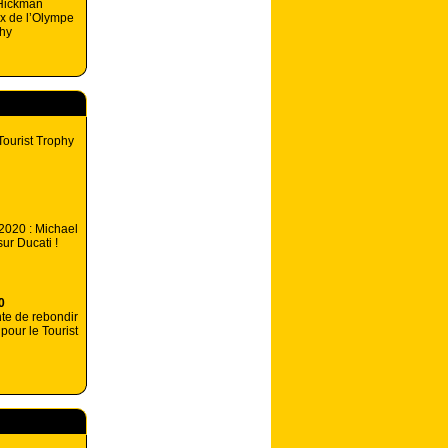
 Hickman
ux de l’Olympe
phy
Tourist Trophy
 2020 : Michael
ur Ducati !
0
te de rebondir
pour le Tourist