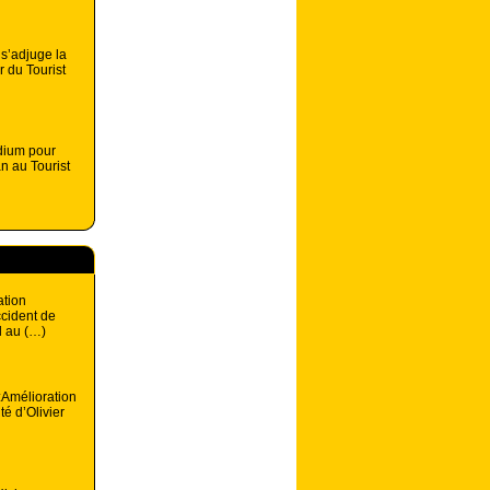
s’adjuge la
r du Tourist
dium pour
n au Tourist
ation
ccident de
l au (…)
:Amélioration
té d’Olivier