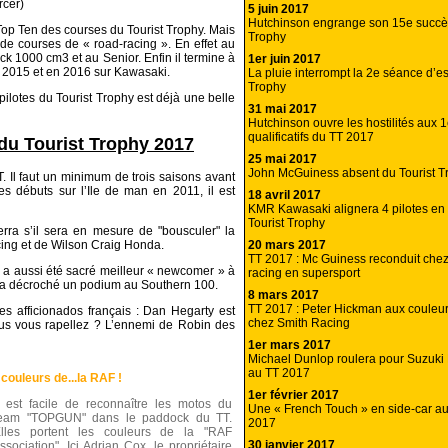
rcer)
5 juin 2017
Hutchinson engrange son 15e succès
 Top Ten des courses du Tourist Trophy. Mais
Trophy
s de courses de « road-racing ». En effet au
ck 1000 cm3 et au Senior. Enfin il termine à
1er juin 2017
n 2015 et en 2016 sur Kawasaki.
La pluie interrompt la 2e séance d’es
Trophy
pilotes du Tourist Trophy est déjà une belle
31 mai 2017
Hutchinson ouvre les hostilités aux 1
qualificatifs du TT 2017
 du Tourist Trophy 2017
25 mai 2017
John McGuiness absent du Tourist 
. Il faut un minimum de trois saisons avant
s débuts sur l’Ile de man en 2011, il est
18 avril 2017
KMR Kawasaki alignera 4 pilotes en 
Tourist Trophy
rra s’il sera en mesure de "bousculer" la
cing et de Wilson Craig Honda.
20 mars 2017
TT 2017 : Mc Guiness reconduit che
l a aussi été sacré meilleur « newcomer » à
racing en supersport
et a décroché un podium au Southern 100.
8 mars 2017
TT 2017 : Peter Hickman aux couleu
 des afficionados français : Dan Hegarty est
chez Smith Racing
ous vous rapellez ? L’ennemi de Robin des
1er mars 2017
Michael Dunlop roulera pour Suzuki
au TT 2017
couleurs de...la RAF !
1er février 2017
l est facile de reconnaître les motos du
Une « French Touch » en side-car au
eam "TOPGUN" dans le paddock du TT.
2017
lles portent les couleurs de la "RAF
30 janvier 2017
ssociation". Ici Adrian Cox, le propriétaire