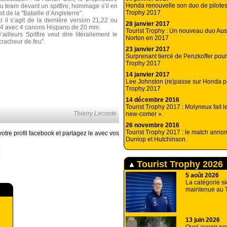
Honda renouvelle son duo de pilotes 
u team devant un spitfire, hommage s’il en
Trophy 2017
st de la "Bataille d’Angleterre".
ci il s’agit de la dernière version 21,22 ou
28 janvier 2017
4 avec 4 canons Hispano de 20 mm.
Tourist Trophy : Un nouveau duo Aus
’ailleurs Spitfire veut dire litérallement le
Norton en 2017
cracheur de feu".
23 janvier 2017
Surprenant tiercé de Penzkoffer pour 
Trophy 2017
14 janvier 2017
Lee Johnston (re)passe sur Honda po
Trophy 2017
14 décembre 2016
Tourist Trophy 2017 : Molyneux fait le
Thierry Leconte
new-comer ».
26 novembre 2016
Tourist Trophy 2017 : le match anno
otre profil facebook et partagez le avec vos
Dunlop et Hutchinson.
Tourist Trophy 2026
5 août 2026
La catégorie si
maintenue au T
13 juin 2026