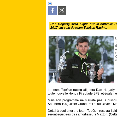
Dan Hegarty sera aligné sur la nouvelle 
2017, au sein du team TopGun Racing.
L
T
d
e
S
C
v
Le team TopGun racing alignera Dan Hegarty au
toute nouvelle Honda Fireblade SP2, et égaleme
Mais son programme ne s’arrête pas là puisqu
Southern 100, Ulster Grand Prix et au Oliver’s M
Détail à souligner : le team TopGun recevra l’
seront équipées des amortisseurs Maxton. (Cet