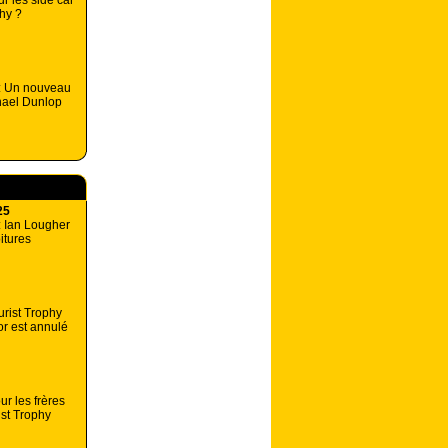
r les side car
phy ?
 : Un nouveau
hael Dunlop
25
: Ian Lougher
oitures
urist Trophy
or est annulé
ur les frères
st Trophy