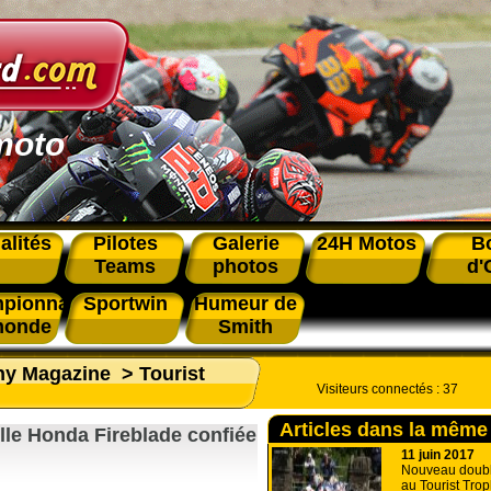
moto
alités
Pilotes
Galerie
24H Motos
B
Teams
photos
d'
pionnat
Sportwin
Humeur de
monde
Smith
phy Magazine
>
Tourist
Visiteurs connectés :
37
Articles dans la même
lle Honda Fireblade confiée
11 juin 2017
Nouveau doublé
au Tourist Trop