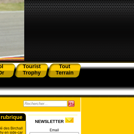
ol
Tourist
Tout
Or
Trophy
Terrain
 rubrique
NEWSLETTER
 des Birchall
Email
hy en side-car