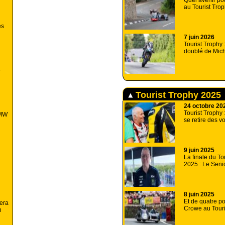
Quel avenir pou
au Tourist Tro
es
7 juin 2026
Tourist Trophy
doublé de Mic
e
Tourist Trophy 2025
24 octobre 20
Tourist Trophy 
BMW
se retire des v
9 juin 2025
La finale du To
2025 : Le Seni
8 juin 2025
Et de quatre po
sera
Crowe au Touri
n