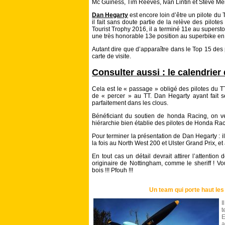
Mc Guiness, Tim Reeves, Ivan Lintin et Steve Me
Dan Hegarty
est encore loin d’être un pilote du
il fait sans doute partie de la relève des pilote
Tourist Trophy 2016, il a terminé 11e au supersto
une très honorable 13e position au superbike e
Autant dire que d’apparaître dans le Top 15 des 
carte de visite.
Consulter aussi : le calendrier
Cela est le « passage » obligé des pilotes du TT
de « percer » au TT. Dan Hegarty ayant fait se
parfaitement dans les clous.
Bénéficiant du soutien de honda Racing, on ve
hiérarchie bien établie des pilotes de Honda Ra
Pour terminer la présentation de Dan Hegarty : i
la fois au North West 200 et Ulster Grand Prix, 
En tout cas un détail devrait attirer l’attention
originaire de Nottingham, comme le sheriff ! V
bois !!! Pfouh !!!
Un team qui porte haut les 
I
t
E
a