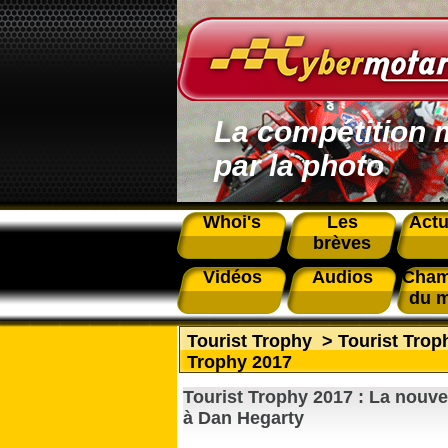
La compétition 
par la photo
Whoi's
Les
Actu
brèves
Vidéos
Audios
Cham
du 
Tourist Trophy
>
Tourist Tro
Trophy 2017
Tourist Trophy 2017 : La nouve
à Dan Hegarty