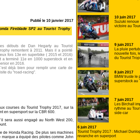
10 juin 2017
Publié le
10 janvier 2017
Suzuki renoue 
victoire au Tou
Honda Fireblade SP2 au Tourist Trophy
9 juin 2017
es débuts de Dan Hegarty au Tourist
La pluie pertu
rophy remontent à 2011. Mais il a pointé
nouvelle fois,
eux fois 13e en superbike ( 2015 et 2016)
du Tourist Tro
t a terminé 11e en 1000 superstock et en
enior en 2016.
’est déjà bien pour remplir une carte de
8 juin 2017
isite du "road-racing".
BMW truste le
superstock au 
7 juin 2017
Les Birchall im
x courses du Tourist Trophy 2017, sur la
rythme au Tour
nt en supersport sur la CBR 600.
side-car
’il sera aussi engagé au North West 200,
ount.
6 juin 2017
Tourist Trophy 2017 : Michael Dunlo
aide de Honda Racing. De plus ses machines
revanche en superport
te marque a équipé des pilotes comme John