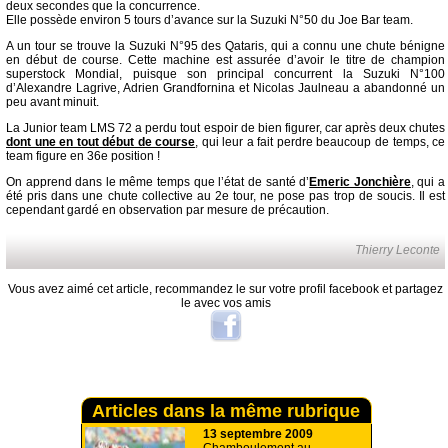
deux secondes que la concurrence.
Elle possède environ 5 tours d’avance sur la Suzuki N°50 du Joe Bar team.
A un tour se trouve la Suzuki N°95 des Qataris, qui a connu une chute bénigne
en début de course. Cette machine est assurée d’avoir le titre de champion
superstock Mondial, puisque son principal concurrent la Suzuki N°100
d’Alexandre Lagrive, Adrien Grandfornina et Nicolas Jaulneau a abandonné un
peu avant minuit.
La Junior team LMS 72 a perdu tout espoir de bien figurer, car après deux chutes
dont une en tout début de course
, qui leur a fait perdre beaucoup de temps, ce
team figure en 36e position !
On apprend dans le même temps que l’état de santé d’
Emeric Jonchière
, qui a
été pris dans une chute collective au 2e tour, ne pose pas trop de soucis. Il est
cependant gardé en observation par mesure de précaution.
Thierry Leconte
Vous avez aimé cet article, recommandez le sur votre profil facebook et partagez
le avec vos amis
Articles dans la même rubrique
13 septembre 2009