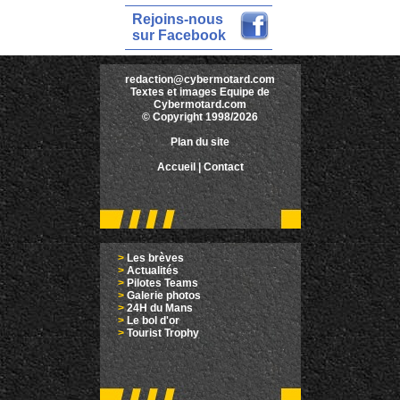
Rejoins-nous
sur Facebook
redaction@cybermotard.com
Textes et images Equipe de
Cybermotard.com
© Copyright 1998/2026
Plan du site
Accueil
|
Contact
>
Les brèves
>
Actualités
>
Pilotes Teams
>
Galerie photos
>
24H du Mans
>
Le bol d'or
>
Tourist Trophy