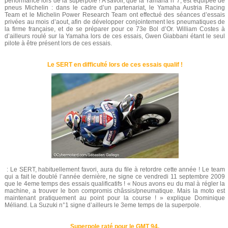
performance lors de la superpole ! A savoir, que la Yamaha n°7, est équipée de
pneus Michelin : dans le cadre d’un partenariat, le Yamaha Austria Racing
Team et le Michelin Power Research Team ont effectué des séances d’essais
privées au mois d’aout, afin de développer conjointement les pneumatiques de
la firme française, et de se préparer pour ce 73e Bol d’Or. William Costes à
d’ailleurs roulé sur la Yamaha lors de ces essais, Gwen Giabbani étant le seul
pilote à être présent lors de ces essais.
Le SERT en difficulté lors de ces essais qualif !
: Le SERT, habituellement favori, aura du file à retordre cette année ! Le team
qui a fait le doublé l’année dernière, ne signe ce vendredi 11 septembre 2009
que le 4eme temps des essais qualificatifs ! « Nous avons eu du mal à régler la
machine, a trouver le bon compromis châssis/pneumatique. Mais la moto est
maintenant pratiquement au point pour la course ! » explique Dominique
Méliand. La Suzuki n°1 signe d’ailleurs le 3eme temps de la superpole.
Superpole raté pour le GMT 94.