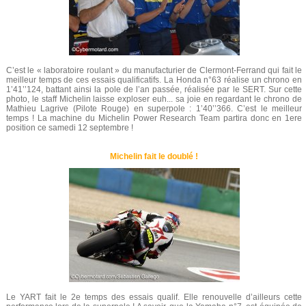
C’est le « laboratoire roulant » du manufacturier de Clermont-Ferrand qui fait le
meilleur temps de ces essais qualificatifs. La Honda n°63 réalise un chrono en
1’41’’124, battant ainsi la pole de l’an passée, réalisée par le SERT. Sur cette
photo, le staff Michelin laisse exploser euh... sa joie en regardant le chrono de
Mathieu Lagrive (Pilote Rouge) en superpole : 1’40’’366. C’est le meilleur
temps ! La machine du Michelin Power Research Team partira donc en 1ere
position ce samedi 12 septembre !
Michelin fait le doublé !
Le YART fait le 2e temps des essais qualif. Elle renouvelle d’ailleurs cette