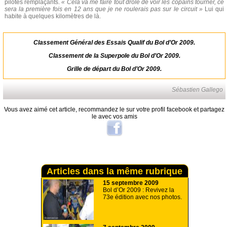
pilotes remplaçants.
« Cela va me faire tout drôle de voir les copains tourner, ce
sera la première fois en 12 ans que je ne roulerais pas sur le circuit »
Lui qui
habite à quelques kilomètres de là.
Classement Général des Essais Qualif du Bol d’Or 2009
.
Classement de la Superpole du Bol d’Or 2009
.
Grille de départ du Bol d’Or 2009
.
Sébastien Gallego
Vous avez aimé cet article, recommandez le sur votre profil facebook et partagez
le avec vos amis
Articles dans la même rubrique
15 septembre 2009
Bol d’Or 2009 : Revivez la
73e édition avec nos photos.