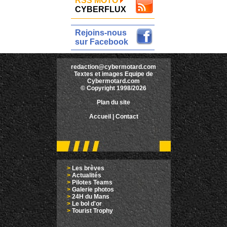
RSS MOTO
CYBERFLUX
Rejoins-nous
sur Facebook
redaction@cybermotard.com
Textes et images Equipe de
Cybermotard.com
© Copyright 1998/2026
Plan du site
Accueil
|
Contact
>
Les brèves
>
Actualités
>
Pilotes Teams
>
Galerie photos
>
24H du Mans
>
Le bol d'or
>
Tourist Trophy