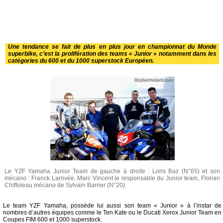
Une tendance se fait de plus en plus jour en championnat du Monde
superbike, c’est la prolifération des teams « Junior » notamment dans les
catégories du 600 et du 1000 superstock Européen.
Le YZF Yamaha Junior Team de gauche à droite : Loris Baz (N°65) et son
mécano : Franck Larrivée, Marc Vincent le responsable du Junior team, Florian
Chiffoleau mécano de Sylvain Barrier (N°20).
Le team YZF Yamaha, possède lui aussi son team « Junior » à l’instar de
nombres d’autres équipes comme le Ten Kate ou le Ducati Xerox Junior Team en
Coupes FIM 600 et 1000 superstock.