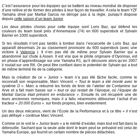
C’est l’assurance pour les équipes qui se battent au niveau mondial de disposer
d’une relève et de former des pilotes à leur façon de travailler. A cela le team YZF
Yamaha drivé par Martial Garcia ne déroge pas à la règle, puisqu’il dispose
depuis
cette saison d’un team Junior
.
Les deux pilotes choisis pour cette équipe sont Loris Baz, qui défend les
couleurs du team basé près d’Annemasse (74) en 600 superstock et Sylvain
Barrier en 1000 superstock.
Si les résultats n’ont pas tardés à tomber dans l’escarcelle de Loris Baz, qui
apparaît désormais 2e au classement provisoire du 600 superstock (avec une
victoire à
Valencia
). Il n’en pas été de même pour Sylvain Barrier qui a
abandonné sur chute à Assen. Il est vrai que le pilote originaire d’Oyonnax, est
en phase d’apprentissage sur une Yamaha R1, qu’il découvre alors qu’en 2007
il roulait sur une R6. On peut être confiant dans le potentiel de Sylvain qui a tout
de même terminé 6e de la catégorie.
Mais la création de ce « Junior » team n’a pas été tâche facile, comme le
reconnaît son responsable, Marc Vincent.
« Tout le team a été monté avec le
système D »
. Marc a retourné les fonds de tiroir de l’atelier de Contamine sur
Arve et a fait main basse sur
« tout ce qui restait de l’époque, où l’équipe de
Martial Garcia était présent en endurance »
. Ensuite ils ont récupéré une de
leurs anciennes remorques, mais il a fallu néanmoins débourser l’achat d’un
tracteur
« 20.000 Euros ».
sur fonds propres, bien evidemment.
Un des deux mécanos, vient de l’Ecole de la Performance et à ce titre
« il n’est
pas défrayé »
continue Marc Vincent.
Comme on le voit le « Junior team » a le mérité d’exister, mais tout est fait dans la
débrouille. Sachant que la seule aide dont le team peut se prévaloir est celui de
Yamaha Europe, qui fournit un certain nombre de pièces détachées.