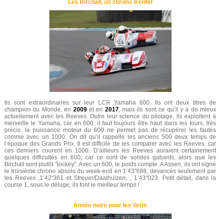
Les Birchall, un chrono d’enfer
Ils sont extraordinaires sur leur LCR Yamaha 600. Ils ont deux titres de
champion du Monde, en
2009
et en
2017
, mais ils sont ce qu’il y a de mieux
actuellement avec les Reeves. Outre leur science du pilotage, ils exploitent à
merveille le Yamaha, car en 600, il faut toujours être haut dans les tours, très
précis, la puissance moteur du 600 ne permet pas de récupérer les fautes
comme avec un 1000. On dit qu’il rappelle les anciens 500 deux temps de
l’époque des Grands Prix. Il est difficile de les comparer avec les Reeves, car
ces derniers courent en 1000. D’ailleurs les Reeves auraient certainement
quelques difficultés en 600, car ce sont de solides gabarits, alors que les
Birchall sont plutôt "jockey". Avec un 600, le poids compte. A Assen, ils ont signé
le troisième chrono absolu du week-end en 1’43"688, devancés seulement par
les Reeves ,1’42"361 et Streuer/Daalhuizen, , 1’43"023. Petit détail, dans la
course 1, sous le déluge, ils font le meilleur temps !
Année noire pour les Verts