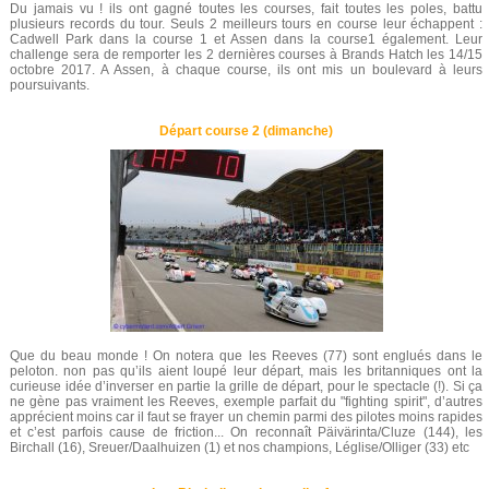
Du jamais vu ! ils ont gagné toutes les courses, fait toutes les poles, battu
plusieurs records du tour. Seuls 2 meilleurs tours en course leur échappent :
Cadwell Park dans la course 1 et Assen dans la course1 également. Leur
challenge sera de remporter les 2 dernières courses à Brands Hatch les 14/15
octobre 2017. A Assen, à chaque course, ils ont mis un boulevard à leurs
poursuivants.
Départ course 2 (dimanche)
Que du beau monde ! On notera que les Reeves (77) sont englués dans le
peloton. non pas qu’ils aient loupé leur départ, mais les britanniques ont la
curieuse idée d’inverser en partie la grille de départ, pour le spectacle (!). Si ça
ne gène pas vraiment les Reeves, exemple parfait du "fighting spirit", d’autres
apprécient moins car il faut se frayer un chemin parmi des pilotes moins rapides
et c’est parfois cause de friction... On reconnaît Päivärinta/Cluze (144), les
Birchall (16), Sreuer/Daalhuizen (1) et nos champions, Léglise/Olliger (33) etc