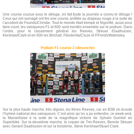
Une course courue sous le déluge, en fait toute la journée a connu le déluge !
Ceux qui ont surnagé ont fini une course arrêtée au drapeau rouge à la suite de
l’accident de Founds/Christie. Tout le monde était trempé et frigorifié, aussi pour
faire court, les vainqueurs F1 et 600 sont montés ensemble sur le podium. Dans
l’ordre, pour le classement général les Reeves, Streuer /Daalhuizen,
Kershaw/Clark et en 600 les Birchall, Päivärinta/Cluze et P.Fonds/Walmsley.
Podium F1 course 2 (dimanche)
Sur la plus haute marche, très dignes, les frères Reeves, car en BSB on écoute
l’hymne national des vainqueurs. C’est ainsi qu’on a pu entendre, ce week-end,
la Marseillaise à la suite de la magnifique victoire de Sylvain Guintoli en
Superbike. Sur la deuxième marche, le copain de Tim Reeves, Bennie Streuer
avec Gerard Daalhuizen et sur la troisième, Steve Kershaw/Stuart Clark.