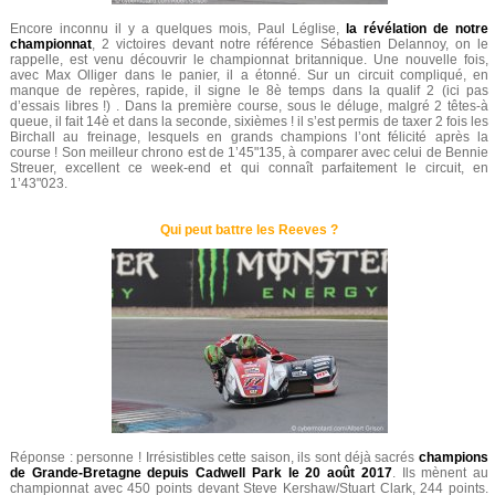
Encore inconnu il y a quelques mois, Paul Léglise,
la révélation de notre
championnat
, 2 victoires devant notre référence Sébastien Delannoy, on le
rappelle, est venu découvrir le championnat britannique. Une nouvelle fois,
avec Max Olliger dans le panier, il a étonné. Sur un circuit compliqué, en
manque de repères, rapide, il signe le 8è temps dans la qualif 2 (ici pas
d’essais libres !) . Dans la première course, sous le déluge, malgré 2 têtes-à
queue, il fait 14è et dans la seconde, sixièmes ! il s’est permis de taxer 2 fois les
Birchall au freinage, lesquels en grands champions l’ont félicité après la
course ! Son meilleur chrono est de 1’45"135, à comparer avec celui de Bennie
Streuer, excellent ce week-end et qui connaît parfaitement le circuit, en
1’43"023.
Qui peut battre les Reeves ?
Réponse : personne ! Irrésistibles cette saison, ils sont déjà sacrés
champions
de Grande-Bretagne depuis Cadwell Park le 20 août 2017
. Ils mènent au
championnat avec 450 points devant Steve Kershaw/Stuart Clark, 244 points.