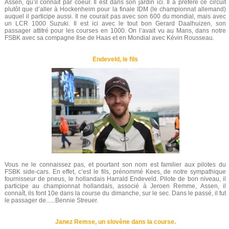
Assen, qu’il connaît par coeur. Il est dans son jardin ici. Il a préféré ce circuit
plutôt que d’aller à Hockenheim pour la finale IDM (le championnat allemand)
auquel il participe aussi. Il ne courait pas avec son 600 du mondial, mais avec
un LCR 1000 Suzuki. Il est ici avec le tout bon Gerard Daalhuizen, son
passager attitré pour les courses en 1000. On l’avait vu au Mans, dans notre
FSBK avec sa compagne Ilse de Haas et en Mondial avec Kévin Rousseau.
Endeveld, le fils
Vous ne le connaissez pas, et pourtant son nom est familier aux pilotes du
FSBK side-cars. En effet, c’est le fils, prénommé Kees, de notre sympathique
fournisseur de pneus, le hollandais Harrald Endeveld. Pilote de bon niveau, il
participe au championnat hollandais, associé à Jeroen Remme, Assen, il
connaît, ils font 10e dans la course du dimanche, sur le sec. Dans le passé, il fut
le passager de......Bennie Streuer.
Janez Remse, un slovène dans la course.