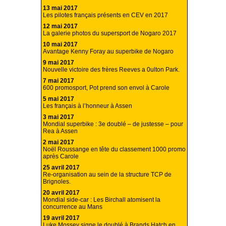
13 mai 2017
Les pilotes français présents en CEV en 2017
12 mai 2017
La galerie photos du supersport de Nogaro 2017
10 mai 2017
Avantage Kenny Foray au superbike de Nogaro
9 mai 2017
Nouvelle victoire des frères Reeves a 0ulton Park.
7 mai 2017
600 promosport, Pot prend son envol à Carole
5 mai 2017
Les français à l’honneur à Assen
3 mai 2017
Mondial superbike : 3e doublé – de justesse – pour
Rea à Assen
2 mai 2017
Noël Roussange en tête du classement 1000 promo
après Carole
25 avril 2017
Re-organisation au sein de la structure TCP de
Brignoles.
20 avril 2017
Mondial side-car : Les Birchall atomisent la
concurrence au Mans
19 avril 2017
Luke Mossey signe le doublé à Brands Hatch en