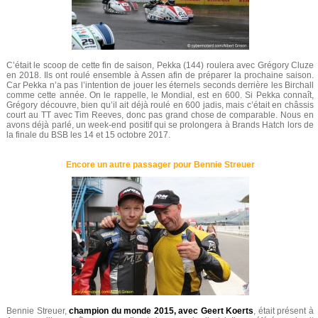
C’était le scoop de cette fin de saison, Pekka (144) roulera avec Grégory Cluze
en 2018. Ils ont roulé ensemble à Assen afin de préparer la prochaine saison.
Car Pekka n’a pas l’intention de jouer les éternels seconds derrière les Birchall
comme cette année. On le rappelle, le Mondial, est en 600. Si Pekka connaît,
Grégory découvre, bien qu’il ait déjà roulé en 600 jadis, mais c’était en châssis
court au TT avec Tim Reeves, donc pas grand chose de comparable. Nous en
avons déjà parlé, un week-end positif qui se prolongera à Brands Hatch lors de
la finale du BSB les 14 et 15 octobre 2017.
Encore un autre passager pour Bennie Streuer
Bennie Streuer,
champion du monde 2015, avec Geert Koerts
, était présent à