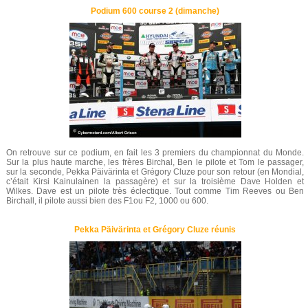
Podium 600 course 2 (dimanche)
On retrouve sur ce podium, en fait les 3 premiers du championnat du Monde.
Sur la plus haute marche, les frères Birchal, Ben le pilote et Tom le passager,
sur la seconde, Pekka Päivärinta et Grégory Cluze pour son retour (en Mondial,
c’était Kirsi Kainulainen la passagère) et sur la troisième Dave Holden et
Wilkes. Dave est un pilote très éclectique. Tout comme Tim Reeves ou Ben
Birchall, il pilote aussi bien des F1ou F2, 1000 ou 600.
Pekka Päivärinta et Grégory Cluze réunis