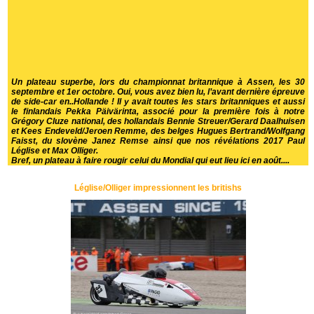
Un plateau superbe, lors du championnat britannique à Assen, les 30
septembre et 1er octobre. Oui, vous avez bien lu, l’avant dernière épreuve
de side-car en..Hollande ! Il y avait toutes les stars britanniques et aussi
le finlandais Pekka Päivärinta, associé pour la première fois à notre
Grégory Cluze national, des hollandais Bennie Streuer/Gerard Daalhuisen
et Kees Endeveld/Jeroen Remme, des belges Hugues Bertrand/Wolfgang
Faisst, du slovène Janez Remse ainsi que nos révélations 2017 Paul
Léglise et Max Olliger.
Bref, un plateau à faire rougir celui du Mondial qui eut lieu ici en août....
Léglise/Olliger impressionnent les britishs