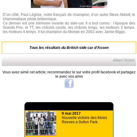
D’un côté, Paul Léglise, notre français de champion, d’un autre Steve Abbott, le
charismatique pilote britannique.
Ce dernier est une mémoire vivante du side-car. Il a tout connu : l’époque des
Grands Prix, le TT, les châssis courts, les châssis longs, les moteurs 2 temps,
les moteurs 4 temps. Il fut champion du Monde en 2002 avec Jamie Biggs .
Tous les résultats du British side car d’Assen
Albert Grison
Vous avez aimé cet article, recommandez le sur votre profil facebook et partagez
le avec vos amis
A lire aussi
9 mai 2017
Nouvelle victoire des frères
Reeves a 0ulton Park.