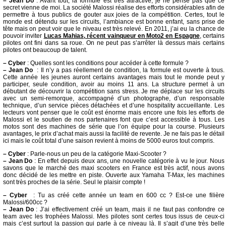
–
Jean Do
: Avant tout, la formule est très attractive, je ne pense pas que ce
secret vienne de moi. La société Malossi réalise des efforts considérables afin de
permettre à tous publics de gouter aux joies de la compétition. Certes, tout le
monde est détendu sur les circuits, l’ambiance est bonne enfant, sans prise de
tête mais on peut voir que le niveau est très relevé. En 2011, j’ai eu la chance de
pouvoir inviter
Lucas Mahias, récent vainqueur en Moto2 en Espagne
, certains
pilotes ont fini dans sa roue. On ne peut pas s’arrêter là dessus mais certains
pilotes ont beaucoup de talent.
–
Cyber
: Quelles sont les conditions pour accéder à cette formule ?
–
Jean Do
: Il n’y a pas réellement de condition, la formule est ouverte à tous.
Cette année les jeunes auront certains avantages mais tout le monde peut y
participer, seule condition, avoir au moins 11 ans. La structure permet à un
débutant de découvrir la compétition sans stress. Je me déplace sur les circuits
avec un semi-remorque, accompagné d’un photographe, d’un responsable
technique, d’un service pièces détachées et d’une hospitality accueillante. Les
lecteurs vont penser que le coût est énorme mais encore une fois les efforts de
Malossi et le soutien de nos partenaires font que c’est accessible à tous. Les
motos sont des machines de série que l’on équipe pour la course. Plusieurs
avantages, le prix d’achat mais aussi la facilité de revente. Je ne fais pas le détail
ici mais le coût total d’une saison revient à moins de 5000 euros tout compris.
–
Cyber
: Parle-nous un peu de la catégorie Maxi-Scooter ?
–
Jean Do
: En effet depuis deux ans, une nouvelle catégorie à vu le jour. Nous
savons que le marché des maxi scooters en France est très actif, nous avons
donc décidé de les mettre en piste. Ouverte aux Yamaha T-Max, les machines
sont très proches de la série. Seul le plaisir compte !
–
Cyber
: Tu as créé cette année un team en 600 cc ? Est-ce une filière
Malossi/600cc ?
–
Jean Do
: J’ai effectivement créé un team, mais il ne faut pas confondre ce
team avec les trophées Malossi. Mes pilotes sont certes tous issus de ceux-ci
mais c’est surtout la passion qui parle à ce niveau là. Il s’agit d’une très belle