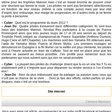
vitrine pour les trophées Malossi mais c’est un travail énorme de pouvoir créer
une structure qui tienne la route. Les pilotes ne sont pas forcément sélectionnés
en fonction de leur niveau (même si cela compte aussi) mais par leur état
d’esprit, leur entourage, leur marge de progression, en d’autres mots je ne ferme
la porte à personne.
–
Cyber
: Quel est le programme du team 2012 ?
–
Jean Do
: Quatre pilotes évolueront dans différentes catégories. Ils sont tous
issus des trophées Malossi. Nicolas Rey participera à la coupe de France
Promosport alors que trois jeunes loups de 17 et 18 ans seront au départ du
Trophée Pirelli, intégré au championnat de France Superbike (Anthony Dumont,
Hugo Clere et Jeff Chapelle). Les machines sont des Yamaha R6 obtenues avec
l’aide de Yamaha Motor France et Alexis Motos. Les premiers roulages se
dérouleront en Espagne à la fin février car la météo est plus clémente, les pilotes
sont à l’heure actuelle en train de s’affuter. Tout se met en place pour que les
choses se passent au mieux possible. J’en profite pour remercier tous les
partenaires qui nous suivent sans qui rien ne serait possible.
–
Cyber
: La plupart des pilotes du challenge disent que tu es un vrai fou !! Tu es
visiblement prêt à n’importe quoi pour dépanner ou rendre service à l’un d’entre
eux !
–
Jean Do
: Rien de plus intéressant que de partager sa passion avec ceux qui
n’ont pas la chance de la vivre … Donc je fais des efforts, certes parfois un peu
dingues, mais c’est un vrai bonheur.
Site internet
Clement Marmont
Vous avez aimé cet article, recommandez le sur votre profil facebook et partagez