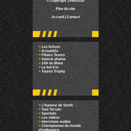
© Copyright 1998/2026
Plan du site
Accueil
|
Contact
>
Les brèves
>
Actualités
>
Pilotes Teams
>
Galerie photos
>
24H du Mans
>
Le bol d'or
>
Tourist Trophy
>
L'humeur de Smith
>
Tout Terrain
>
Sportwin
>
Les vidéos
>
Interviews audios
>
Championnat du monde
d'endurance