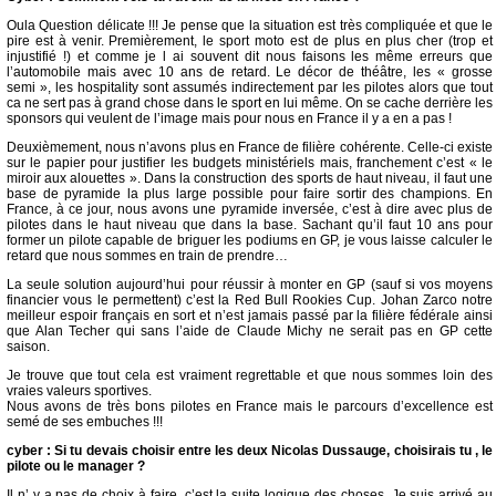
Oula Question délicate !!! Je pense que la situation est très compliquée et que le
pire est à venir. Premièrement, le sport moto est de plus en plus cher (trop et
injustifié !) et comme je l ai souvent dit nous faisons les même erreurs que
l’automobile mais avec 10 ans de retard. Le décor de théâtre, les « grosse
semi », les hospitality sont assumés indirectement par les pilotes alors que tout
ca ne sert pas à grand chose dans le sport en lui même. On se cache derrière les
sponsors qui veulent de l’image mais pour nous en France il y a en a pas !
Deuxièmement, nous n’avons plus en France de filière cohérente. Celle-ci existe
sur le papier pour justifier les budgets ministériels mais, franchement c’est « le
miroir aux alouettes ». Dans la construction des sports de haut niveau, il faut une
base de pyramide la plus large possible pour faire sortir des champions. En
France, à ce jour, nous avons une pyramide inversée, c’est à dire avec plus de
pilotes dans le haut niveau que dans la base. Sachant qu’il faut 10 ans pour
former un pilote capable de briguer les podiums en GP, je vous laisse calculer le
retard que nous sommes en train de prendre…
La seule solution aujourd’hui pour réussir à monter en GP (sauf si vos moyens
financier vous le permettent) c’est la Red Bull Rookies Cup. Johan Zarco notre
meilleur espoir français en sort et n’est jamais passé par la filière fédérale ainsi
que Alan Techer qui sans l’aide de Claude Michy ne serait pas en GP cette
saison.
Je trouve que tout cela est vraiment regrettable et que nous sommes loin des
vraies valeurs sportives.
Nous avons de très bons pilotes en France mais le parcours d’excellence est
semé de ses embuches !!!
cyber : Si tu devais choisir entre les deux Nicolas Dussauge, choisirais tu , le
pilote ou le manager ?
Il n’ y a pas de choix à faire, c’est la suite logique des choses. Je suis arrivé au