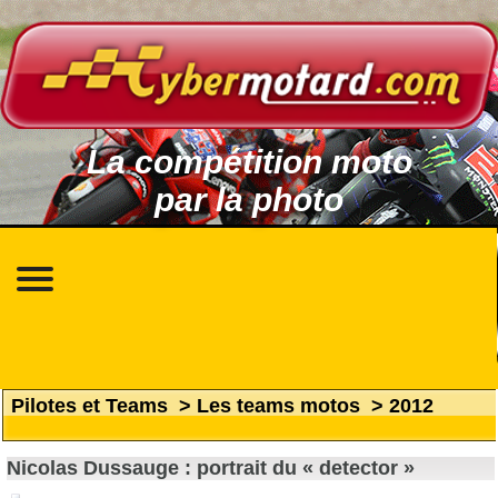
La compétition moto
par la photo
Pilotes et Teams
>
Les teams motos
>
2012
Nicolas Dussauge : portrait du « detector »