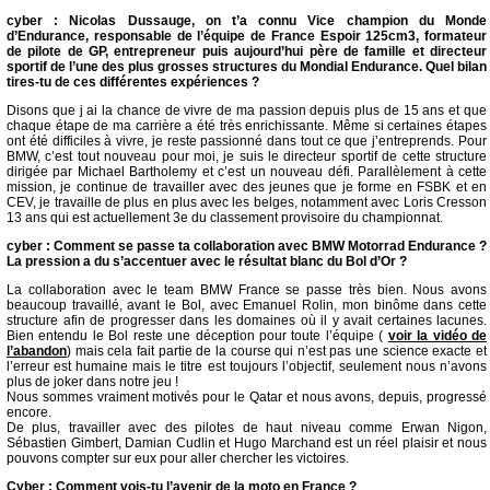
cyber : Nicolas Dussauge, on t’a connu Vice champion du Monde
d’Endurance, responsable de l’équipe de France Espoir 125cm3, formateur
de pilote de GP, entrepreneur puis aujourd’hui père de famille et directeur
sportif de l’une des plus grosses structures du Mondial Endurance. Quel bilan
tires-tu de ces différentes expériences ?
Disons que j ai la chance de vivre de ma passion depuis plus de 15 ans et que
chaque étape de ma carrière a été très enrichissante. Même si certaines étapes
ont été difficiles à vivre, je reste passionné dans tout ce que j’entreprends. Pour
BMW, c’est tout nouveau pour moi, je suis le directeur sportif de cette structure
dirigée par Michael Bartholemy et c’est un nouveau défi. Parallèlement à cette
mission, je continue de travailler avec des jeunes que je forme en FSBK et en
CEV, je travaille de plus en plus avec les belges, notamment avec Loris Cresson
13 ans qui est actuellement 3e du classement provisoire du championnat.
cyber : Comment se passe ta collaboration avec BMW Motorrad Endurance ?
La pression a du s’accentuer avec le résultat blanc du Bol d’Or ?
La collaboration avec le team BMW France se passe très bien. Nous avons
beaucoup travaillé, avant le Bol, avec Emanuel Rolin, mon binôme dans cette
structure afin de progresser dans les domaines où il y avait certaines lacunes.
Bien entendu le Bol reste une déception pour toute l’équipe (
voir la vidéo de
l’abandon
) mais cela fait partie de la course qui n’est pas une science exacte et
l’erreur est humaine mais le titre est toujours l’objectif, seulement nous n’avons
plus de joker dans notre jeu !
Nous sommes vraiment motivés pour le Qatar et nous avons, depuis, progressé
encore.
De plus, travailler avec des pilotes de haut niveau comme Erwan Nigon,
Sébastien Gimbert, Damian Cudlin et Hugo Marchand est un réel plaisir et nous
pouvons compter sur eux pour aller chercher les victoires.
Cyber : Comment vois-tu l’avenir de la moto en France ?