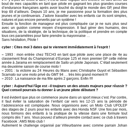
bout de mes capacités en tant que pilote en gagnant les plus grandes courses
d’endurance françaises après avoir touché du doigt le monde des GP, peut être
trop tôt d’ailleurs. Depuis 10 ans, je me passionne pour la formation des plus
jeunes et je continuerais. J’adore travailler avec les enfants car ils sont simples,
natures et pas encore pervertis par un système !
Ensuite la fonction de manageur est plus compliquée car je ne suis plus seul
avec un guidon comme moyen d’expression. Il faut gérer des humains, des
situations, de la stratégie, de la technique, de la politique et prendre en compte
tous ces paramètres pour faire prendre la mayonnaise …
Sans hésitation, Pilote !
cyber : Cites moi 3 dates qui te viennent immédiatement à l’esprit !
–
1993 : mon entrée chez TECH3 en tant que pilote avec une place de 4e au
classement final du Championnat d’Europe 125 et mon premier GP cette même
année à Jarama en remplacement de Saito un pilote Japonais. C’était seulement
ma deuxième saison de course moto !
–
2001 : la victoire au 24 Heures du Mans avec Christophe Guyot et Sébastien
Scarnato sur une moto privé du GMT 94 … très très grand moment !!!
–
2010 : La naissance de ma fille après 2 garçons. Enfin !!!!
cyber : Aujourd’hui l’âge est –il toujours un des atouts majeurs pour réussir ?
Quel conseil pourrais-tu donner à un jeune pilote débutant ?
Il est évident que plus on commence jeune dans un sport mieux c’est. Par contre,
il faut éviter la saturation de l’enfant car vers les 12-15 ans la période de
l’adolescence est compliquée. Nous organisons avec un Moto Club UFOLEP
des stages de 2 jours pour les enfants avec des Honda NSF. Une fois par mois,
nous formons des enfants à la pratique de la vitesse dans une formule tout
compris dès 7 ans. Vous pouvez d’ailleurs prendre contact avec ce club à travers
Facebook : AMS Moto club !
Autrement le challenge organisé par Villeurbanne avec comme parrain Johan