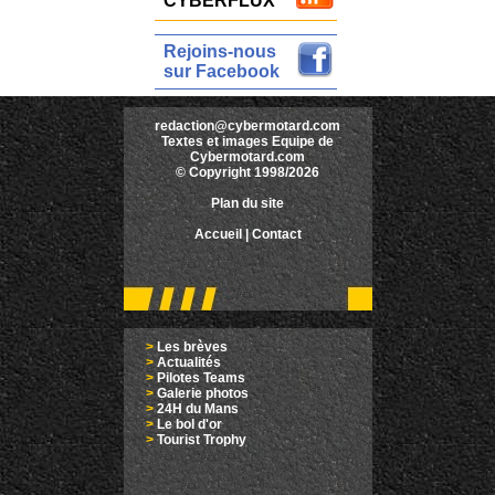
CYBERFLUX
Rejoins-nous
sur Facebook
redaction@cybermotard.com
Textes et images Equipe de
Cybermotard.com
© Copyright 1998/2026
Plan du site
Accueil
|
Contact
>
Les brèves
>
Actualités
>
Pilotes Teams
>
Galerie photos
>
24H du Mans
>
Le bol d'or
>
Tourist Trophy