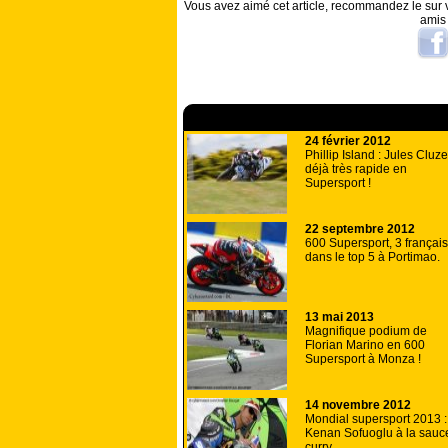
Vous avez aimé cet article, recommandez le sur v
amis
A lire aussi
24 février 2012
Phillip Island : Jules Cluze
déjà très rapide en
Supersport !
22 septembre 2012
600 Supersport, 3 français
dans le top 5 à Portimao.
13 mai 2013
Magnifique podium de
Florian Marino en 600
Supersport à Monza !
14 novembre 2012
Mondial supersport 2013 :
Kenan Sofuoglu à la sauc
curry