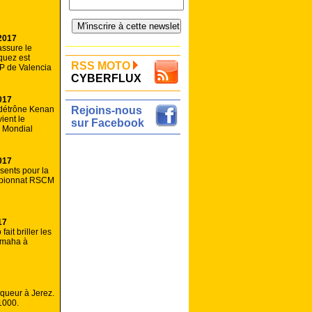
2017
ssure le
quez est
RSS MOTO
P de Valencia
CYBERFLUX
017
détrône Kenan
Rejoins-nous
ient le
sur Facebook
u Mondial
017
sents pour la
mpionnat RSCM
17
ait briller les
amaha à
queur à Jerez.
1000.