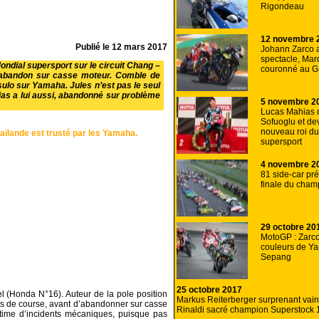
Rigondeau
12 novembre 
Publié le
12 mars 2017
Johann Zarco a
spectacle, Mar
ondial supersport sur le circuit Chang –
couronné au G
 l’abandon sur casse moteur. Comble de
casulo sur Yamaha. Jules n’est pas le seul
ias a lui aussi, abandonné sur problème
5 novembre 2
Lucas Mahias 
Sofuoglu et dev
nouveau roi d
ïlande est trusté par les Yamaha.
supersport
4 novembre 2
81 side-car pré
finale du cha
29 octobre 20
MotoGP : Zarco f
couleurs de Y
Sepang
25 octobre 2017
l (Honda N°16). Auteur de la pole position
Markus Reiterberger surprenant vain
urs de course, avant d’abandonner sur casse
Rinaldi sacré champion Superstock 
ictime d’incidents mécaniques, puisque pas