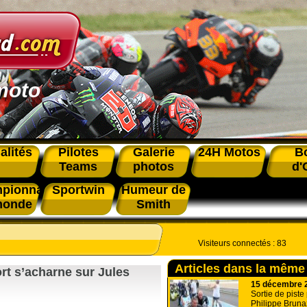
moto
alités
Pilotes
Galerie
24H Motos
B
Teams
photos
d'
pionnat
Sportwin
Humeur de
monde
Smith
Visiteurs connectés :
83
Articles dans la même
ort s’acharne sur Jules
15 décembre 
Sortie de piste
Philippe Bruna