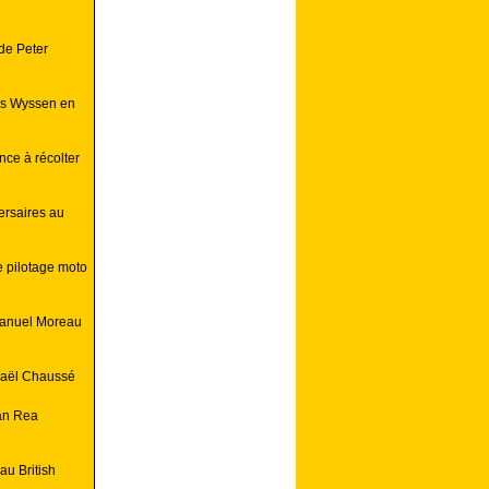
de Peter
as Wyssen en
ce à récolter
ersaires au
e pilotage moto
Manuel Moreau
haël Chaussé
an Rea
au British