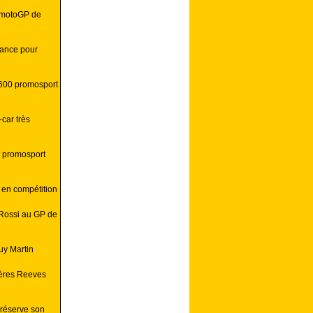
u motoGP de
hance pour
 600 promosport
car très
0 promosport
e en compétition
 Rossi au GP de
uy Martin
rères Reeves
préserve son