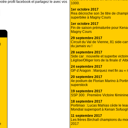
otre profil facebook et partagez le avec vos
1000.
1er octobre 2017
Rea décroche son 3e titre de cham
superbike à Magny Cours
1er octobre 2017
Fin de saison prématurée pour Kena
Magny Cours
29 septembre 2017
Circuit du Val de Vienne, 81 side-car
l
du jamais vu !
28 septembre 2017
Side car : nouvelle et superbe victoir
Léglise/Olliger lors de la finale d’ Alb
24 septembre 2017
GP d’Aragon : Marquez met fin au « 
20 septembre 2017
4e podium de Florian Marino à Port
superstock
19 septembre 2017
SSP 300 : Première Victoire féminin
18 septembre 2017
Portimao : Lucas Mahias cède le lea
Mondial supersport à Kenan Sofuog
11 septembre 2017
Les frères Birchall champions du mo
2017
e