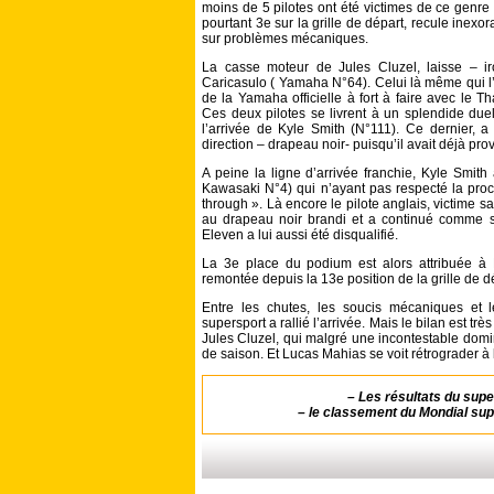
moins de 5 pilotes ont été victimes de ce genre 
pourtant 3e sur la grille de départ, recule inexo
sur problèmes mécaniques.
La casse moteur de Jules Cluzel, laisse – i
Caricasulo ( Yamaha N°64). Celui là même qui l’av
de la Yamaha officielle à fort à faire avec le 
Ces deux pilotes se livrent à un splendide duel
l’arrivée de Kyle Smith (N°111). Ce dernier, a
direction – drapeau noir- puisqu’il avait déjà pro
A peine la ligne d’arrivée franchie, Kyle Smit
Kawasaki N°4) qui n’ayant pas respecté la procé
through ». Là encore le pilote anglais, victime 
au drapeau noir brandi et a continué comme s
Eleven a lui aussi été disqualifié.
La 3e place du podium est alors attribuée à N
remontée depuis la 13e position de la grille de d
Entre les chutes, les soucis mécaniques et le
supersport a rallié l’arrivée. Mais le bilan est tr
Jules Cluzel, qui malgré une incontestable dom
de saison. Et Lucas Mahias se voit rétrograder à l
–
Les résultats du sup
–
le classement du Mondial sup