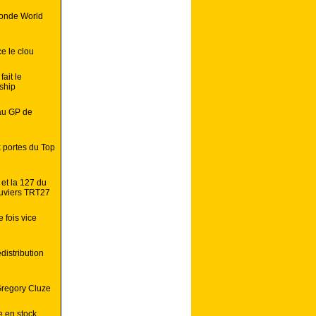
Monde World
e le clou
ait le
ship
au GP de
x portes du Top
 et la 127 du
uviers TRT27
 fois vice
istribution
Gregory Cluze
e en stock