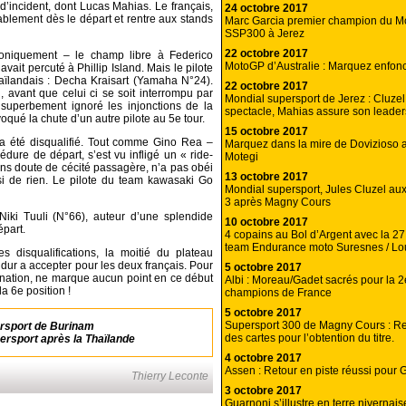
d’incident, dont Lucas Mahias. Le français,
24 octobre 2017
rablement dès le départ et rentre aux stands
Marc Garcia premier champion du 
SSP300 à Jerez
22 octobre 2017
roniquement – le champ libre à Federico
MotoGP d’Australie : Marquez enfonc
ait percuté à Phillip Island. Mais le pilote
Thaïlandais : Decha Kraisart (Yamaha N°24).
22 octobre 2017
, avant que celui ci se soit interrompu par
Mondial supersport de Jerez : Cluzel f
 superbement ignoré les injonctions de la
spectacle, Mahias assure son leader
voqué la chute d’un autre pilote au 5e tour.
15 octobre 2017
h a été disqualifié. Tout comme Gino Rea –
Marquez dans la mire de Dovizioso 
dure de départ, s’est vu infligé un « ride-
Motegi
sans doute de cécité passagère, n’a pas obéi
13 octobre 2017
i de rien. Le pilote du team kawasaki Go
Mondial supersport, Jules Cluzel au
3 après Magny Cours
iki Tuuli (N°66), auteur d’une splendide
10 octobre 2017
épart.
4 copains au Bol d’Argent avec la 27
team Endurance moto Suresnes / Lo
s disqualifications, la moitié du plateau
ès dur a accepter pour les deux français. Pour
5 octobre 2017
ination, ne marque aucun point en ce début
Albi : Moreau/Gadet sacrés pour la 2e
a 6e position !
champions de France
5 octobre 2017
Supersport 300 de Magny Cours : Red
ersport de Burinam
des cartes pour l’obtention du titre.
ersport après la Thaïlande
4 octobre 2017
Assen : Retour en piste réussi pour 
Thierry Leconte
3 octobre 2017
Guarnoni s’illustre en terre nivernais