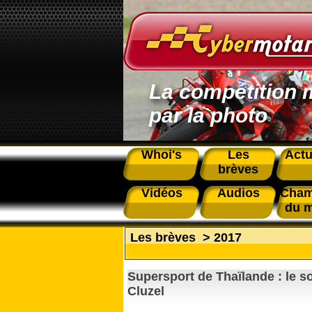
La compétition 
par la photo
Whoi's
Les
Actu
brèves
Vidéos
Audios
Cham
du 
Les brèves
>
2017
Supersport de Thaïlande : le s
Cluzel