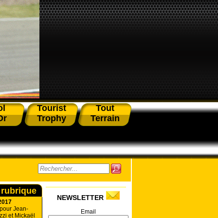
ol
Tourist
Tout
Or
Trophy
Terrain
 rubrique
NEWSLETTER
2017
 pour Jean-
Email
zzi et Mickaël