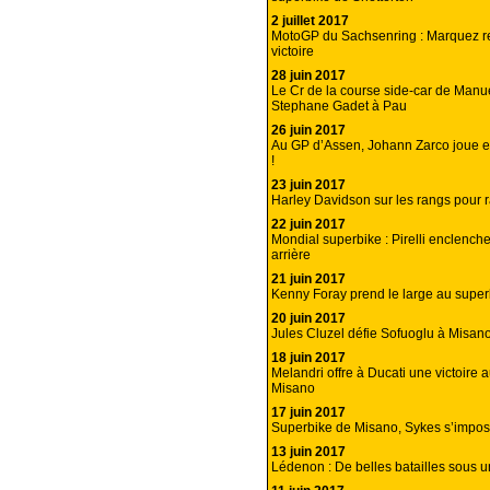
2 juillet 2017
MotoGP du Sachsenring : Marquez r
victoire
28 juin 2017
Le Cr de la course side-car de Manu
Stephane Gadet à Pau
26 juin 2017
Au GP d’Assen, Johann Zarco joue et 
!
23 juin 2017
Harley Davidson sur les rangs pour 
22 juin 2017
Mondial superbike : Pirelli enclench
arrière
21 juin 2017
Kenny Foray prend le large au supe
20 juin 2017
Jules Cluzel défie Sofuoglu à Misan
18 juin 2017
Melandri offre à Ducati une victoire 
Misano
17 juin 2017
Superbike de Misano, Sykes s’impos
13 juin 2017
Lédenon : De belles batailles sous un