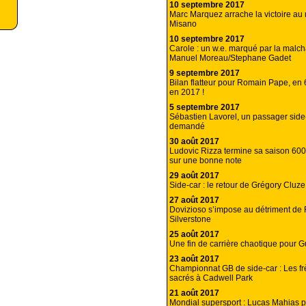
10 septembre 2017
Marc Marquez arrache la victoire a
Misano
10 septembre 2017
Carole : un w.e. marqué par la malc
Manuel Moreau/Stephane Gadet
9 septembre 2017
Bilan flatteur pour Romain Pape, en
en 2017 !
5 septembre 2017
Sébastien Lavorel, un passager side-
demandé
30 août 2017
Ludovic Rizza termine sa saison 60
sur une bonne note
29 août 2017
Side-car : le retour de Grégory Cluz
27 août 2017
Dovizioso s’impose au détriment de
Silverstone
25 août 2017
Une fin de carrière chaotique pour G
23 août 2017
Championnat GB de side-car : Les f
sacrés à Cadwell Park
21 août 2017
Mondial supersport : Lucas Mahias 