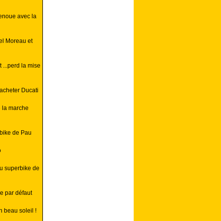
enoue avec la
el Moreau et
...perd la mise
racheter Ducati
e la marche
rbike de Pau
o
au superbike de
e par défaut
 beau soleil !