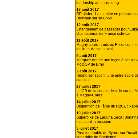
leadership au Lausitzring
17 août 2017
GP Ulster : La montée en puissance 
Hickman sur sa BMW
12 août 2017
Changement de passager pour Luk
championnat de France side-car
11 août 2017
Magny cours : Ludovic Rizza commen
les fruits de son travail
9 août 2017
Marquez donne une leçon à ses adv
MotoGP de Brno
2 août 2017
Riding sensation : une autre école d
sur circuit
27 juillet 2017
Le CR de la course de side-car de 
à Magny-Cours
14 juillet 2017
Disparition de l’âme du R2CL : Rap
10 juillet 2017
Superbike de Laguna Seca : Jonath
maintient la pression
5 juillet 2017
Premier doublé de Byrne, sur Ducati 
superbike de Snetterton