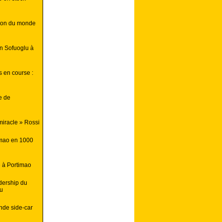
pion du monde
n Sofuoglu à
s en course :
e de
i
miracle » Rossi
imao en 1000
e à Portimao
dership du
lu
nde side-car