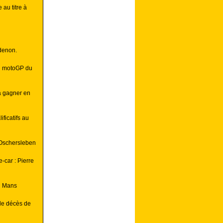
au titre à
denon.
au motoGP du
à gagner en
ficatifs au
à Oschersleben
-car : Pierre
au Mans
le décès de