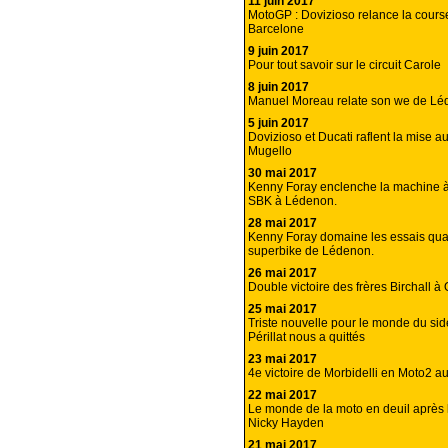
11 juin 2017
MotoGP : Dovizioso relance la course 
Barcelone
9 juin 2017
Pour tout savoir sur le circuit Carole
8 juin 2017
Manuel Moreau relate son we de Lé
5 juin 2017
Dovizioso et Ducati raflent la mise 
Mugello
30 mai 2017
Kenny Foray enclenche la machine 
SBK à Lédenon.
28 mai 2017
Kenny Foray domaine les essais quali
superbike de Lédenon.
26 mai 2017
Double victoire des frères Birchall 
25 mai 2017
Triste nouvelle pour le monde du side
Périllat nous a quittés
23 mai 2017
4e victoire de Morbidelli en Moto2 
22 mai 2017
Le monde de la moto en deuil après 
Nicky Hayden
21 mai 2017