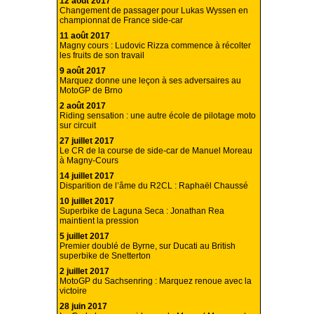
12 août 2017
Changement de passager pour Lukas Wyssen en
championnat de France side-car
11 août 2017
Magny cours : Ludovic Rizza commence à récolter
les fruits de son travail
9 août 2017
Marquez donne une leçon à ses adversaires au
MotoGP de Brno
2 août 2017
Riding sensation : une autre école de pilotage moto
sur circuit
27 juillet 2017
Le CR de la course de side-car de Manuel Moreau
à Magny-Cours
14 juillet 2017
Disparition de l’âme du R2CL : Raphaël Chaussé
10 juillet 2017
Superbike de Laguna Seca : Jonathan Rea
maintient la pression
5 juillet 2017
Premier doublé de Byrne, sur Ducati au British
superbike de Snetterton
2 juillet 2017
MotoGP du Sachsenring : Marquez renoue avec la
victoire
28 juin 2017