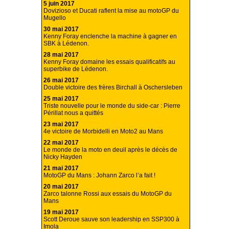
5 juin 2017
Dovizioso et Ducati raflent la mise au motoGP du
Mugello
30 mai 2017
Kenny Foray enclenche la machine à gagner en
SBK à Lédenon.
28 mai 2017
Kenny Foray domaine les essais qualificatifs au
superbike de Lédenon.
26 mai 2017
Double victoire des frères Birchall à Oschersleben
25 mai 2017
Triste nouvelle pour le monde du side-car : Pierre
Périllat nous a quittés
23 mai 2017
4e victoire de Morbidelli en Moto2 au Mans
22 mai 2017
Le monde de la moto en deuil après le décès de
Nicky Hayden
21 mai 2017
MotoGP du Mans : Johann Zarco l’a fait !
20 mai 2017
Zarco talonne Rossi aux essais du MotoGP du
Mans
19 mai 2017
Scott Deroue sauve son leadership en SSP300 à
Imola