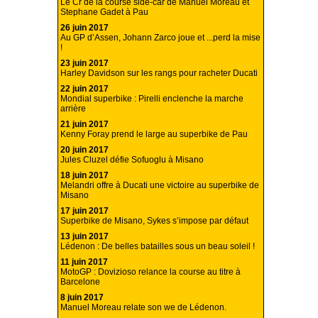
Le Cr de la course side-car de Manuel Moreau et
Stephane Gadet à Pau
26 juin 2017
Au GP d’Assen, Johann Zarco joue et ...perd la mise
!
23 juin 2017
Harley Davidson sur les rangs pour racheter Ducati
22 juin 2017
Mondial superbike : Pirelli enclenche la marche
arrière
21 juin 2017
Kenny Foray prend le large au superbike de Pau
20 juin 2017
Jules Cluzel défie Sofuoglu à Misano
18 juin 2017
Melandri offre à Ducati une victoire au superbike de
Misano
17 juin 2017
Superbike de Misano, Sykes s’impose par défaut
13 juin 2017
Lédenon : De belles batailles sous un beau soleil !
11 juin 2017
MotoGP : Dovizioso relance la course au titre à
Barcelone
8 juin 2017
Manuel Moreau relate son we de Lédenon.