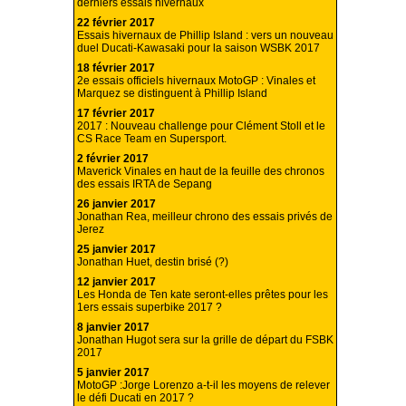
derniers essais hivernaux
22 février 2017
Essais hivernaux de Phillip Island : vers un nouveau
duel Ducati-Kawasaki pour la saison WSBK 2017
18 février 2017
2e essais officiels hivernaux MotoGP : Vinales et
Marquez se distinguent à Phillip Island
17 février 2017
2017 : Nouveau challenge pour Clément Stoll et le
CS Race Team en Supersport.
2 février 2017
Maverick Vinales en haut de la feuille des chronos
des essais IRTA de Sepang
26 janvier 2017
Jonathan Rea, meilleur chrono des essais privés de
Jerez
25 janvier 2017
Jonathan Huet, destin brisé (?)
12 janvier 2017
Les Honda de Ten kate seront-elles prêtes pour les
1ers essais superbike 2017 ?
8 janvier 2017
Jonathan Hugot sera sur la grille de départ du FSBK
2017
5 janvier 2017
MotoGP :Jorge Lorenzo a-t-il les moyens de relever
le défi Ducati en 2017 ?