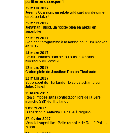
position en supersport 1
25 mars 2017
Jérémy Guarnoni, un pilote wild card qui détonne
en Superbike !
25 mars 2017
Jonathan Hugot, un rookie bien en appui en
superbike
22 mars 2017
Side-car : programme à la baisse pour Tim Reeves
en 2017
13 mars 2017
Losail : Vinales domine toujours les essais
hivernaux du MotoGP
12 mars 2017
Carton plein de Jonathan Rea en Thaïlande
12 mars 2017
Supersport de Thaïlande : le sort s’acharne sur
Jules Cluzel
11 mars 2017
Rea s’impose sans contestation lors de la 1ère
manche SBK de Thaïlande
9 mars 2017
Disparition d’Anthony Delhalle à Nogaro
27 février 2017
Mondial superbike : Belle réussite de Rea à Phillip
Island