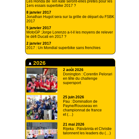
Les Honda de Ten kate seront-elles prêtes pour les
1ers essais superbike 2017 ?
8 janvier 2017
Jonathan Hugot sera sur la grille de départ du FSBK
2017
5 janvier 2017
MotoGP :Jorge Lorenzo a-t-il les moyens de relever
le défi Ducati en 2017 ?
2 janvier 2017
2017 : Un Mondial superbike sans frenchies
2026
2 août 2026
Donington : Corentin Pelorari
en tête du challenge
supersport
25 juin 2026
Pau : Domination de
Payne/Rousseau en
championnat de france
et (…)
21 mai 2026
Rijeka : Päivärinta et Christie
talonnent les leaders du (…)