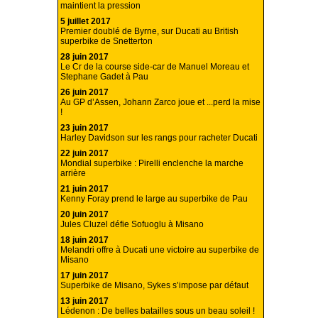
maintient la pression
5 juillet 2017
Premier doublé de Byrne, sur Ducati au British
superbike de Snetterton
28 juin 2017
Le Cr de la course side-car de Manuel Moreau et
Stephane Gadet à Pau
26 juin 2017
Au GP d’Assen, Johann Zarco joue et ...perd la mise
!
23 juin 2017
Harley Davidson sur les rangs pour racheter Ducati
22 juin 2017
Mondial superbike : Pirelli enclenche la marche
arrière
21 juin 2017
Kenny Foray prend le large au superbike de Pau
20 juin 2017
Jules Cluzel défie Sofuoglu à Misano
18 juin 2017
Melandri offre à Ducati une victoire au superbike de
Misano
17 juin 2017
Superbike de Misano, Sykes s’impose par défaut
13 juin 2017
Lédenon : De belles batailles sous un beau soleil !