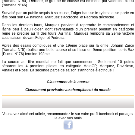
(Yamaha N°94). Derrière, le groupe de chasse est emmené par Valentino Rossi
(Yamaha N°46).
Survolté par un public acquis à sa cause, Folger hausse le rythme et se porte en
tête pour son GP national. Marquez s’accroche, et Pedrosa décroche…
Dans les derniers tours, Marquez parvient à reprendre le commandement et
lâche peu à peu Folger, dont l’éventualité d’un premier podium en catégorie
reine se précise au fil des tours. Au final, Marquez remporte sa 2ème victoire
cette saison, devant Folger et Pedrosa.
Après des essais compliqués et une 19ème place sur la grille, Johann Zarco
(Yamaha N°5) réalise une belle course et se hisse en 9ème position. Loris Baz
(Ducati N°76) termine 19ème.
La course au titre mondial ne fait que commencer : Seulement 10 points
séparent les 4 premiers pilotes en catégorie MotoGP, Marquez, Dovizioso,
Vinales et Rossi. La seconde partie de saison s’annonce électrique !
Classement de la course
Classement provisoire au championnat du monde
Vous avez aimé cet article, recommandez le sur votre profil facebook et partagez
le avec vos amis