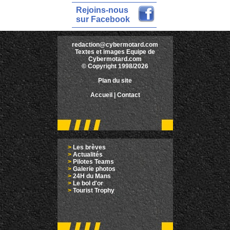
Rejoins-nous
sur Facebook
redaction@cybermotard.com
Textes et images Equipe de
Cybermotard.com
© Copyright 1998/2026
Plan du site
Accueil
|
Contact
>
Les brèves
>
Actualités
>
Pilotes Teams
>
Galerie photos
>
24H du Mans
>
Le bol d'or
>
Tourist Trophy