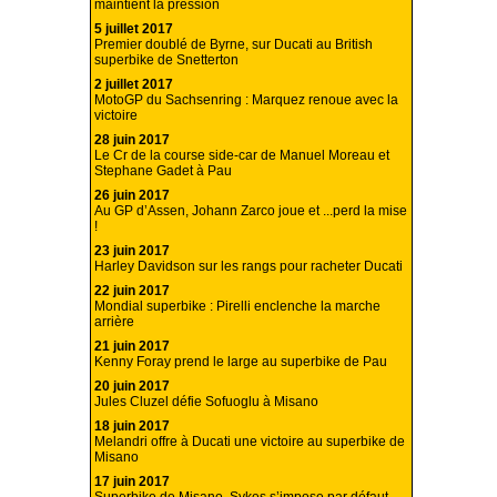
maintient la pression
5 juillet 2017
Premier doublé de Byrne, sur Ducati au British
superbike de Snetterton
2 juillet 2017
MotoGP du Sachsenring : Marquez renoue avec la
victoire
28 juin 2017
Le Cr de la course side-car de Manuel Moreau et
Stephane Gadet à Pau
26 juin 2017
Au GP d’Assen, Johann Zarco joue et ...perd la mise
!
23 juin 2017
Harley Davidson sur les rangs pour racheter Ducati
22 juin 2017
Mondial superbike : Pirelli enclenche la marche
arrière
21 juin 2017
Kenny Foray prend le large au superbike de Pau
20 juin 2017
Jules Cluzel défie Sofuoglu à Misano
18 juin 2017
Melandri offre à Ducati une victoire au superbike de
Misano
17 juin 2017