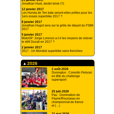
25 janvier 2017
Jonathan Huet, destin brisé (?)
12 janvier 2017
Les Honda de Ten kate seront-elles prêtes pour les
1ers essais superbike 2017 ?
8 janvier 2017
Jonathan Hugot sera sur la grille de départ du FSBK
2017
5 janvier 2017
MotoGP :Jorge Lorenzo a-t-il les moyens de relever
le défi Ducati en 2017 ?
2 janvier 2017
2017 : Un Mondial superbike sans frenchies
2026
2 août 2026
Donington : Corentin Pelorari
en tête du challenge
supersport
25 juin 2026
Pau : Domination de
Payne/Rousseau en
championnat de france
et (…)
21 mai 2026