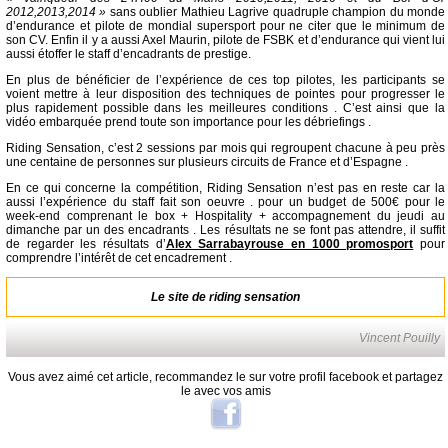
2012,2013,2014 »
sans oublier Mathieu Lagrive quadruple champion du monde
d’endurance et pilote de mondial supersport pour ne citer que le minimum de
son CV. Enfin il y a aussi Axel Maurin, pilote de FSBK et d’endurance qui vient lui
aussi étoffer le staff d’encadrants de prestige.
En plus de bénéficier de l’expérience de ces top pilotes, les participants se
voient mettre à leur disposition des techniques de pointes pour progresser le
plus rapidement possible dans les meilleures conditions . C’est ainsi que la
vidéo embarquée prend toute son importance pour les débriefings .
Riding Sensation, c’est 2 sessions par mois qui regroupent chacune à peu près
une centaine de personnes sur plusieurs circuits de France et d’Espagne .
En ce qui concerne la compétition, Riding Sensation n’est pas en reste car la
aussi l’expérience du staff fait son oeuvre . pour un budget de 500€ pour le
week-end comprenant le box + Hospitality + accompagnement du jeudi au
dimanche par un des encadrants . Les résultats ne se font pas attendre, il suffit
de regarder les résultats d’
Alex Sarrabayrouse en 1000 promosport
pour
comprendre l’intérêt de cet encadrement .
Le site de riding sensation
Vincent Pouilly
Vous avez aimé cet article, recommandez le sur votre profil facebook et partagez
le avec vos amis