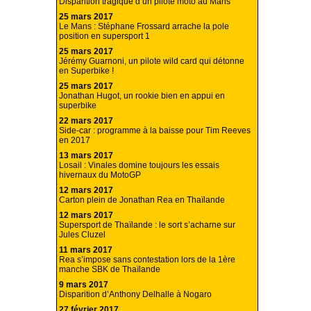
Disparition tragique d’un pilote moto au Mans
25 mars 2017
Le Mans : Stéphane Frossard arrache la pole
position en supersport 1
25 mars 2017
Jérémy Guarnoni, un pilote wild card qui détonne
en Superbike !
25 mars 2017
Jonathan Hugot, un rookie bien en appui en
superbike
22 mars 2017
Side-car : programme à la baisse pour Tim Reeves
en 2017
13 mars 2017
Losail : Vinales domine toujours les essais
hivernaux du MotoGP
12 mars 2017
Carton plein de Jonathan Rea en Thaïlande
12 mars 2017
Supersport de Thaïlande : le sort s’acharne sur
Jules Cluzel
11 mars 2017
Rea s’impose sans contestation lors de la 1ère
manche SBK de Thaïlande
9 mars 2017
Disparition d’Anthony Delhalle à Nogaro
27 février 2017