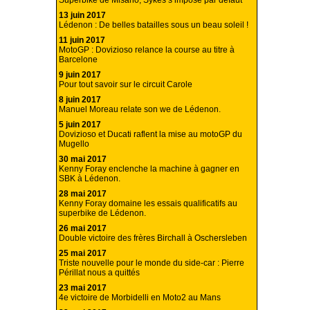
Superbike de Misano, Sykes s’impose par défaut
13 juin 2017
Lédenon : De belles batailles sous un beau soleil !
11 juin 2017
MotoGP : Dovizioso relance la course au titre à
Barcelone
9 juin 2017
Pour tout savoir sur le circuit Carole
8 juin 2017
Manuel Moreau relate son we de Lédenon.
5 juin 2017
Dovizioso et Ducati raflent la mise au motoGP du
Mugello
30 mai 2017
Kenny Foray enclenche la machine à gagner en
SBK à Lédenon.
28 mai 2017
Kenny Foray domaine les essais qualificatifs au
superbike de Lédenon.
26 mai 2017
Double victoire des frères Birchall à Oschersleben
25 mai 2017
Triste nouvelle pour le monde du side-car : Pierre
Périllat nous a quittés
23 mai 2017
4e victoire de Morbidelli en Moto2 au Mans