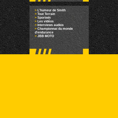
>
L'humeur de Smith
>
Tout Terrain
>
Sportwin
>
Les vidéos
>
Interviews audios
>
Championnat du monde
d'endurance
>
JBB MOTO