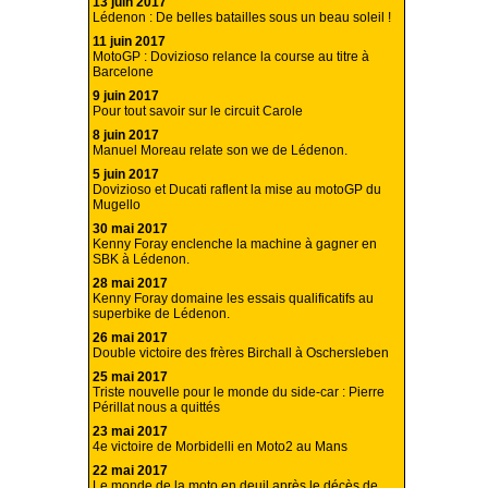
13 juin 2017
Lédenon : De belles batailles sous un beau soleil !
11 juin 2017
MotoGP : Dovizioso relance la course au titre à
Barcelone
9 juin 2017
Pour tout savoir sur le circuit Carole
8 juin 2017
Manuel Moreau relate son we de Lédenon.
5 juin 2017
Dovizioso et Ducati raflent la mise au motoGP du
Mugello
30 mai 2017
Kenny Foray enclenche la machine à gagner en
SBK à Lédenon.
28 mai 2017
Kenny Foray domaine les essais qualificatifs au
superbike de Lédenon.
26 mai 2017
Double victoire des frères Birchall à Oschersleben
25 mai 2017
Triste nouvelle pour le monde du side-car : Pierre
Périllat nous a quittés
23 mai 2017
4e victoire de Morbidelli en Moto2 au Mans
22 mai 2017
Le monde de la moto en deuil après le décès de