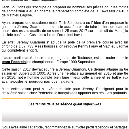
Tech Solutions qui s’occupe de préparer de nombreuses pièces pour les motos
de compétition a eu en charge la préparation complète de la Kawasaki ZX-10R
de Mathieu Lagrive.
Ayant préparé une deuxième moto, Tech Solutions a eu l’ idée d’en proposer le
guidon à Jérémy Guarnoni. Le sudiste aura à cœur de faire briller son team, et
au vu des essais qualifs de ce samedi 25 mars 2017 sur le circuit du Mans, la
société basée au Castellet a fait de l’excellent travail !
En effet, Jérémy Guarnoni s’ adjuge la pole de la première course avec un
chrono de 1’37’’733. A ses trousses, on retrouve Kenny Foray et Mathieu Lagrive
qui complètent le top 3.
L’autre particularité de ce pilote, originaire de Toulouse, est de rouler pour le
team Pedercini
en championnat d’Europe 1000 Superstock.
Cette saison 2017 devrait sourire à Jérémy Guarnoni. Ce dernier attaque sa 6e
saison en Superstock 1000. Après une 4e place au général en 2015 et une 8e
en 2016, notre homme compte bien faire mieux cette année et se battre aux
avants-postes, et pourquoi pas jouer la gagne.
Mais cette saison peut s’ avérer cruciale pour Jérémy. En signant pour la
deuxième saison chez Pedercini, le français doit apporter des résultats probants.
Les temps de la 1e séance qualif superbike1
Vous avez aimé cet article, recommandez le sur votre profil facebook et partagez