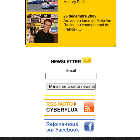
Mallory Park
26 décembre 2009
Arrivée en force de Moto Ain
Racing au championnat de
France (…)
NEWSLETTER
Email
RSS MOTO
CYBERFLUX
Rejoins-nous
sur Facebook