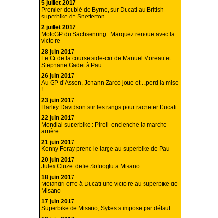
5 juillet 2017
Premier doublé de Byrne, sur Ducati au British
superbike de Snetterton
2 juillet 2017
MotoGP du Sachsenring : Marquez renoue avec la
victoire
28 juin 2017
Le Cr de la course side-car de Manuel Moreau et
Stephane Gadet à Pau
26 juin 2017
Au GP d’Assen, Johann Zarco joue et ...perd la mise
!
23 juin 2017
Harley Davidson sur les rangs pour racheter Ducati
22 juin 2017
Mondial superbike : Pirelli enclenche la marche
arrière
21 juin 2017
Kenny Foray prend le large au superbike de Pau
20 juin 2017
Jules Cluzel défie Sofuoglu à Misano
18 juin 2017
Melandri offre à Ducati une victoire au superbike de
Misano
17 juin 2017
Superbike de Misano, Sykes s’impose par défaut