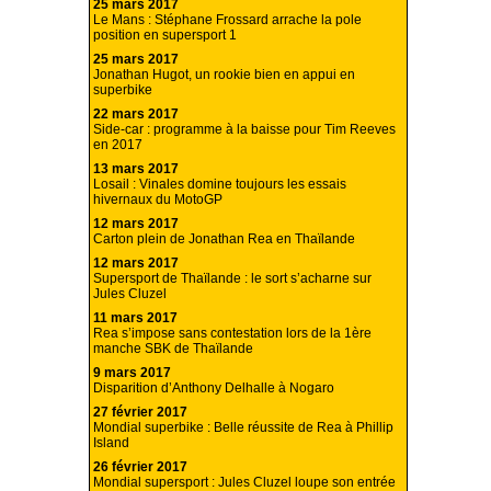
25 mars 2017
Le Mans : Stéphane Frossard arrache la pole
position en supersport 1
25 mars 2017
Jonathan Hugot, un rookie bien en appui en
superbike
22 mars 2017
Side-car : programme à la baisse pour Tim Reeves
en 2017
13 mars 2017
Losail : Vinales domine toujours les essais
hivernaux du MotoGP
12 mars 2017
Carton plein de Jonathan Rea en Thaïlande
12 mars 2017
Supersport de Thaïlande : le sort s’acharne sur
Jules Cluzel
11 mars 2017
Rea s’impose sans contestation lors de la 1ère
manche SBK de Thaïlande
9 mars 2017
Disparition d’Anthony Delhalle à Nogaro
27 février 2017
Mondial superbike : Belle réussite de Rea à Phillip
Island
26 février 2017
Mondial supersport : Jules Cluzel loupe son entrée