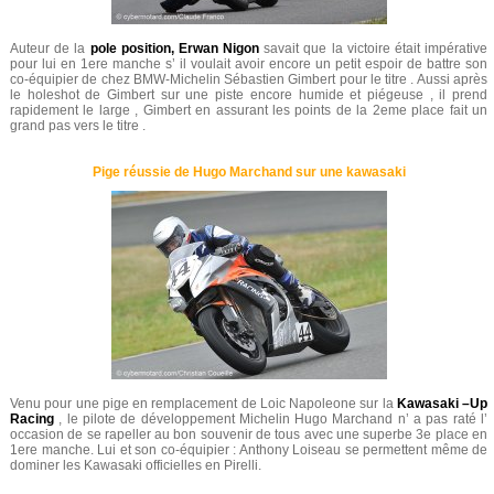
Auteur de la
pole position, Erwan Nigon
savait que la victoire était impérative
pour lui en 1ere manche s’ il voulait avoir encore un petit espoir de battre son
co-équipier de chez BMW-Michelin Sébastien Gimbert pour le titre . Aussi après
le holeshot de Gimbert sur une piste encore humide et piégeuse , il prend
rapidement le large , Gimbert en assurant les points de la 2eme place fait un
grand pas vers le titre .
Pige réussie de Hugo Marchand sur une kawasaki
Venu pour une pige en remplacement de Loic Napoleone sur la
Kawasaki –Up
Racing
, le pilote de développement Michelin Hugo Marchand n’ a pas raté l’
occasion de se rapeller au bon souvenir de tous avec une superbe 3e place en
1ere manche. Lui et son co-équipier : Anthony Loiseau se permettent même de
dominer les Kawasaki officielles en Pirelli.