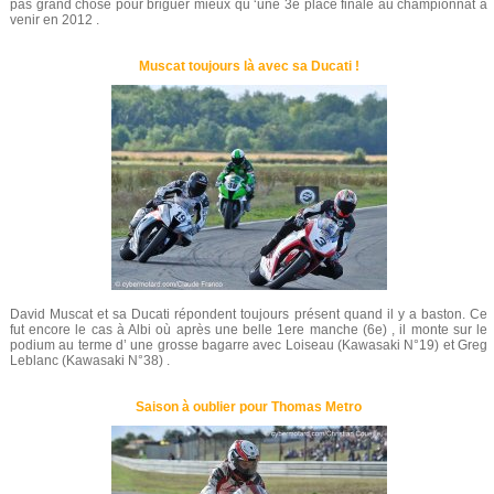
pas grand chose pour briguer mieux qu ‘une 3e place finale au championnat à
venir en 2012 .
Muscat toujours là avec sa Ducati !
David Muscat et sa Ducati répondent toujours présent quand il y a baston. Ce
fut encore le cas à Albi où après une belle 1ere manche (6e) , il monte sur le
podium au terme d’ une grosse bagarre avec Loiseau (Kawasaki N°19) et Greg
Leblanc (Kawasaki N°38) .
Saison à oublier pour Thomas Metro