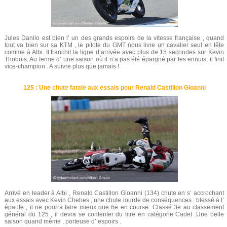
Jules Danilo est bien l’ un des grands espoirs de la vitesse française , quand
tout va bien sur sa KTM , le pilote du GMT nous livre un cavalier seul en tête
comme à Albi. Il franchit la ligne d’arrivée avec plus de 15 secondes sur Kevin
Thobois. Au terme d’ une saison où il n’a pas été épargné par les ennuis, il finit
vice-champion . A suivre plus que jamais !
125 : Une chute fatale aux essais pour Renald Castillon Gioanni
Arrivé en leader à Albi , Renald Castillon Gioanni (134) chute en s’ accrochant
aux essais avec Kevin Chebes , une chute lourde de conséquences : blessé à l’
épaule , il ne pourra faire mieux que 6e en course. Classé 3e au classement
général du 125 , il devra se contenter du titre en catégorie Cadet .Une belle
saison quand même , porteuse d’ espoirs .