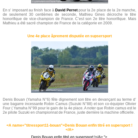
En s’ imposant au finish face à
David Perret
pour la 2e place de la 2e manche,
de seulement 30 centièmes de seconde, Mathieu Gines décroche le titre
honorifique de vice-champion de France. C’est son 2e titre honorifique. Mais
Mathieu a été sacré champion de France de la catégorie en 2009.
Une 4e place âprement disputée en supsersport
Denis Bouan (Yamaha N°6) fête dignement son titre en devançant au terme d’
une bagarre incessante Robin Camus (Suzuki N°88) et son co-équipier Olivier
Four ( Yamaha N°99 pour le gain de la 4e place. A noter que Robin camus est le
2e pilote Suzuki en championnat de France, juste derrière la machine officielle.
<A name="titressport11-bouan">Denis Bouan enfin titré en supersport !
</A>
Denis Bouan enfin titré en supersport !</A> ">