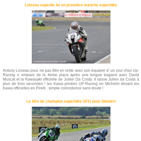
Loiseau superbe 4e en première manche superbike
Antony Loiseau pour ne pas être en reste avec son équipier d’ un jour chez Up-
Racing s’ empare de la 4eme place après une longue bagarre avec David
Muscat et la Kawasaki officielle de Julien Da Costa. Il laisse Julien da Costa à
plus de trois secondes ! les Kawa privées UP-Racing en Michelin devant les
Kawa officielles en Pirelli : simple coïncidence sans doute !
Le titre de champion superbike 2011 pour Gimbert