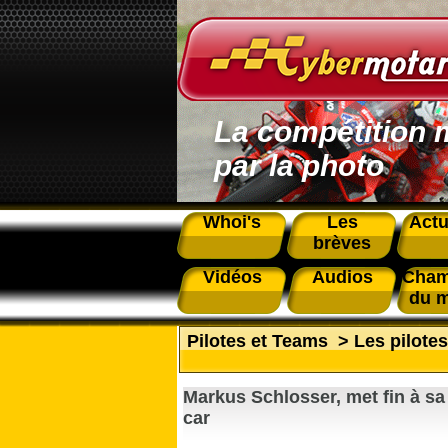
La compétition 
par la photo
Whoi's
Les
Actu
brèves
Vidéos
Audios
Cham
du 
Pilotes et Teams
>
Les pilote
Markus Schlosser, met fin à sa
car