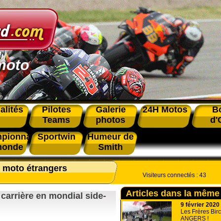
moto
alités
Pilotes
Galerie
24H Motos
B
Teams
photos
d'
pionnat
Sportwin
Humeur de
monde
Smith
s moto étrangers
Visiteurs connectés :
43
Articles dans la même
 carrière en mondial side-
9 février 2020
Les Frères Birc
ANGERS !