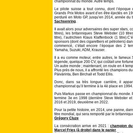
championnat du monde. Autre temps.
Le pilote suisse a tout connu, dont l’époque o
Grands Prix Motos avant d’en être éjectés en 1
perduré en Moto GP, jusqu’en 2014, année du t
Sachsenring
.
Il avait alors pour adversaires des super stars,
titres), les britanniques Steve Webster (10 titre
titre), l’autrichien Klaus Klaffenbock (1 titre).C
sponsors (dont des cigarettiers et pétroliers) da
commencé, c’était encore l’époque des 2 te
Yamaha, Suzuki, ADM, Krauser.
Il a eu comme moteur, entre autres, le fameux
légende, quelque 200 CV, qui coûtait une fortune. 
Un autre monde ; maintenant, on roule en 4 temps 6
Plus près de nous, il a affronté les champions 
Päivärinta, Ben Birchall et Todd Ellis.
Donc, dans sa très longue carrière, il app
championnat qu’il termine à la 4è place en 1994.
Puis Markus passe en championnat du monde. Par
termine 3e en 1998 (derrière Steve Webster et 
2016 et 2019, deuxième en 2022.
Pour la petite histoire, en 2014, une panne, dan
titre mondial, qui sera remporté par le britanniq
Grégory Cluze
La consécration arrive en 2021 :
champion du 
Marcel Fries (à droite) dans le panier
.