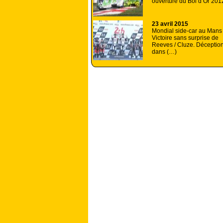
ouverture du Bol d’Or 201
23 avril 2015
Mondial side-car au Mans 
Victoire sans surprise de
Reeves / Cluze. Déceptio
dans (…)