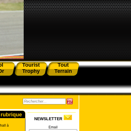
ol
Tourist
Tout
Or
Trophy
Terrain
 rubrique
NEWSLETTER
hall à
Email