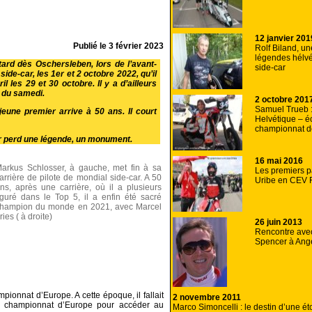
12 janvier 201
Publié le
3 février 2023
Rolf Biland, u
légendes hélvé
ard dès Oschersleben, lors de l’avant-
side-car
e-car, les 1er et 2 octobre 2022, qu’il
il les 29 et 30 octobre. Il y a d’ailleurs
e du samedi.
2 octobre 201
Samuel Trueb :
eune premier arrive à 50 ans. Il court
Helvétique – é
championnat d
ar perd une légende, un monument.
16 mai 2016
arkus Schlosser, à gauche, met fin à sa
Les premiers 
arrière de pilote de mondial side-car. A 50
Uribe en CEV 
ns, après une carrière, où il a plusieurs
iguré dans le Top 5, il a enfin été sacré
hampion du monde en 2021, avec Marcel
ries ( à droite)
26 juin 2013
Rencontre ave
Spencer à Ang
onnat d’Europe. A cette époque, il fallait
2 novembre 2011
le championnat d’Europe pour accéder au
Marco Simoncelli : le destin d’une ét