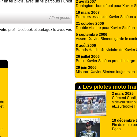
ir un tel pilote, avec un tel parcours ! C’est
2 avril 2007
Donington : bon début pour Xavier 
19 mars 2007
Premiers essais de Xavier Siméon à
Albert grison
21 octobre 2006
Double victoire pour Xavier Siméon
otre profil facebook et partagez le avec vos
5 septembre 2006
Assen : Xavier Siméon garde le cont
8 août 2006
Brands Hatch : 4e victoire de Xavie
26 juillet 2006
Brno : Xavier Siméon prend le large
29 juin 2006
Misano : Xavier Siméon toujours en t
Les pilotes moto fra
2 mars 2025
Clément Conil
side-car surdo
 du
et...surbooké !
et
19 décembre 
Fin de route p
Egea
ut