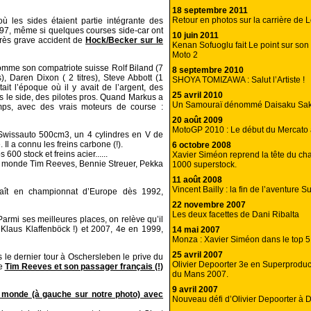
18 septembre 2011
Retour en photos sur la carrière de L
ù les sides étaient partie intégrante des
997, même si quelques courses side-car ont
10 juin 2011
rès grave accident de
Hock/Becker sur le
Kenan Sofuoglu fait Le point sur son 
Moto 2
 comme son compatriote suisse Rolf Biland (7
8 septembre 2010
s), Daren Dixon ( 2 titres), Steve Abbott (1
SHOYA TOMIZAWA : Salut l’Artiste !
’était l’époque où il y avait de l’argent, des
25 avril 2010
ns le side, des pilotes pros. Quand Markus a
Un Samouraï dénommé Daisaku Sak
mps, avec des vrais moteurs de course :
20 août 2009
MotoGP 2010 : Le début du Mercato 
 Swissauto 500cm3, un 4 cylindres en V de
Il a connu les freins carbone (!).
6 octobre 2008
00 stock et freins acier......
Xavier Siméon reprend la tête du c
du monde Tim Reeves, Bennie Streuer, Pekka
1000 superstock.
11 août 2008
Vincent Bailly : la fin de l’aventure S
araît en championnat d’Europe dès 1992,
22 novembre 2007
Les deux facettes de Dani Ribalta
mi ses meilleures places, on relève qu’il
Klaus Klaffenböck !) et 2007, 4e en 1999,
14 mai 2007
Monza : Xavier Siméon dans le top 5
25 avril 2007
s le dernier tour à Oschersleben le prive du
Olivier Depoorter 3e en Superprodu
ue
Tim Reeves et son passager français (!)
du Mans 2007.
9 avril 2007
monde (à gauche sur notre photo) avec
Nouveau défi d’Olivier Depoorter à 