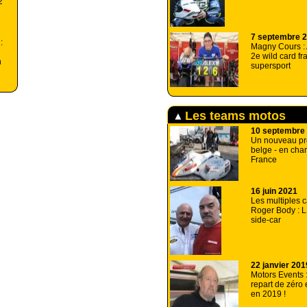
2
7 septembre 
:
Magny Cours : 
2e wild card fr
n
supersport
Les teams motos
10 septembre
Un nouveau pro
belge - en cha
France
16 juin 2021
Les multiples 
Roger Body : 
side-car
22 janvier 201
Motors Events 
repart de zéro
en 2019 !