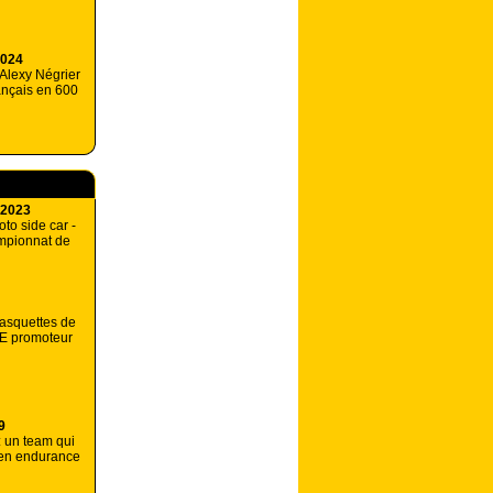
2024
Alexy Négrier
ançais en 600
 2023
to side car -
mpionnat de
casquettes de
LE promoteur
9
: un team qui
 en endurance