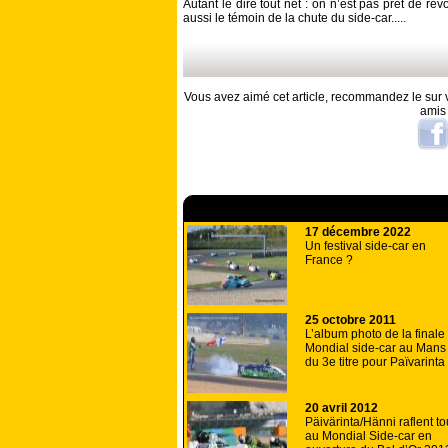
Autant le dire tout net : on n’est pas prêt de revo
aussi le témoin de la chute du side-car.....
Vous avez aimé cet article, recommandez le sur v
amis
A lire aussi
17 décembre 2022
Un festival side-car en
France ?
25 octobre 2011
L’album photo de la finale
Mondial side-car au Mans 
du 3e titre pour Païvarinta
20 avril 2012
Päivärinta/Hänni raflent to
au Mondial Side-car en