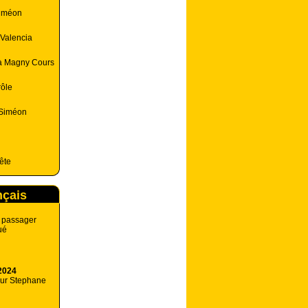
Siméon
 Valencia
 à Magny Cours
rôle
r Siméon
ête
nçais
, passager
ué
2024
our Stephane