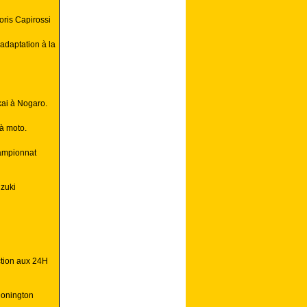
oris Capirossi
adaptation à la
ai à Nogaro.
à moto.
hampionnat
uzuki
ction aux 24H
Donington