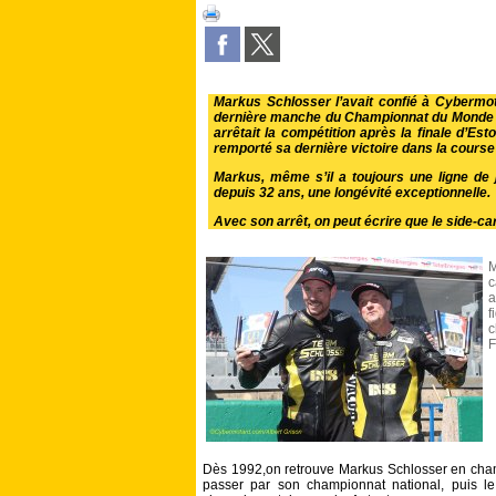
Markus Schlosser l’avait confié à Cybermot
dernière manche du Championnat du Monde sid
arrêtait la compétition après la finale d’Estor
remporté sa dernière victoire dans la cours
Markus, même s’il a toujours une ligne de j
depuis 32 ans, une longévité exceptionnelle.
Avec son arrêt, on peut écrire que le side-c
M
c
a
f
c
F
Dès 1992,on retrouve Markus Schlosser en champi
passer par son championnat national, puis 