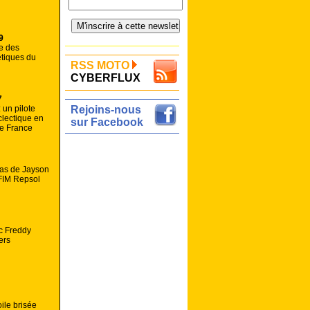
9
ne des
tiques du
RSS MOTO
CYBERFLUX
7
 un pilote
Rejoins-nous
clectique en
sur Facebook
e France
pas de Jayson
FIM Repsol
c Freddy
ers
oile brisée