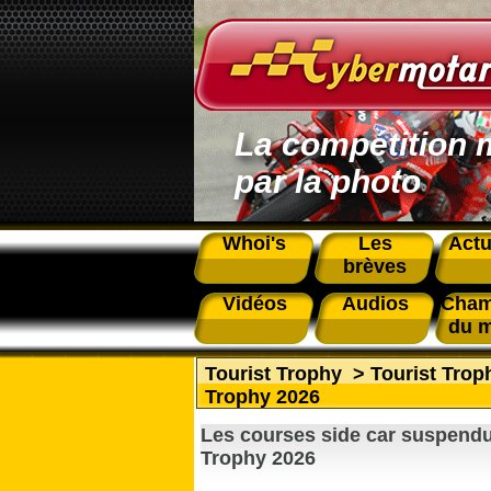
La compétition 
par la photo
Whoi's
Les
Actu
brèves
Vidéos
Audios
Cham
du 
Tourist Trophy
>
Tourist Tro
Trophy 2026
Les courses side car suspendu
Trophy 2026