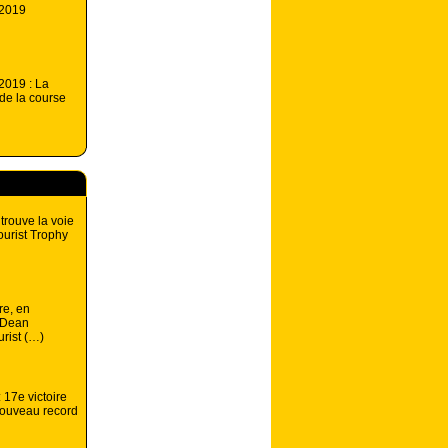
 2019
2019 : La
 de la course
trouve la voie
ourist Trophy
re, en
 Dean
urist (…)
: 17e victoire
nouveau record