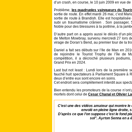
d’un crash, en course, le 10 juin 2009 en vue de
Problème,
les quadruples vainqueurs du Touri
sortie de route. En effet mardi 26 mai, c’est Mari
sortie de route à Brandish. Elle est hospitalisé
subi un traumatisme crânien . Son passager, S
Noble pour des blessures à la poitrine, à la jamb
D’autre part on a appris aussi le décès d’un pil
de Melton Mowbray, survenu mercredi 27 lors des 
virage de Doran’s Bend, au premier tour de la tr
Daniel a fait ses débuts sur l’Ile de Man en 20
de rejoindre le Tourist Trophy de l’île de 
compétition, il a décroché plusieurs podium
Grand Prix en 2024.
Last but not least : Lundi lors de la première 
fauché huit spectateurs à Parliament Square à Ra
deux d’entre eux sont encore en soins.
Cet endroit sera complètement interdit aux specta
Bien entendu les promoteurs de la course n’ont 
mortels dont celui de
Cesar Chanal et Olivier L
C’est une des vidéos amateur qui montre le 
envolé en pleine ligne droite, 
D’après ce que l’on suppose c’est le fond plat
sol". Ayrton Senna en a é