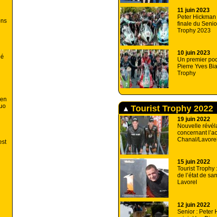
11 juin 2023
Peter Hickman 
ons
finale du Senio
Trophy 2023
10 juin 2023
né
Un premier po
Pierre Yves Bia
Trophy
den
duo
Tourist Trophy 2022
19 juin 2022
Nouvelle révél
concernant l’a
Chanal/Lavore
est
15 juin 2022
Tourist Trophy 
de l’état de san
Lavorel
12 juin 2022
Senior : Peter