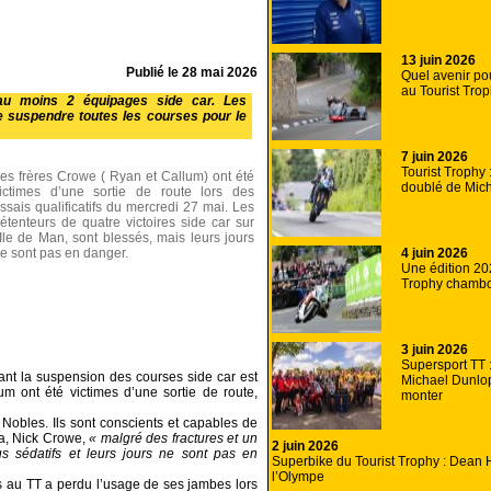
13 juin 2026
Publié le
28 mai 2026
Quel avenir pou
au Tourist Tro
 au moins 2 équipages side car. Les
de suspendre toutes les courses pour le
7 juin 2026
Tourist Trophy
es frères Crowe ( Ryan et Callum) ont été
doublé de Mic
ictimes d’une sortie de route lors des
ssais qualificatifs du mercredi 27 mai. Les
étenteurs de quatre victoires side car sur
’Ile de Man, sont blessés, mais leurs jours
4 juin 2026
e sont pas en danger.
Une édition 20
Trophy chamb
3 juin 2026
Supersport TT : 
ant la suspension des courses side car est
Michael Dunlo
m ont été victimes d’une sortie de route,
monter
 Nobles. Ils sont conscients et capables de
pa, Nick Crowe,
« malgré des fractures et un
2 juin 2026
us sédatifs et leurs jours ne sont pas en
Superbike du Tourist Trophy : Dean H
l’Olympe
s au TT a perdu l’usage de ses jambes lors