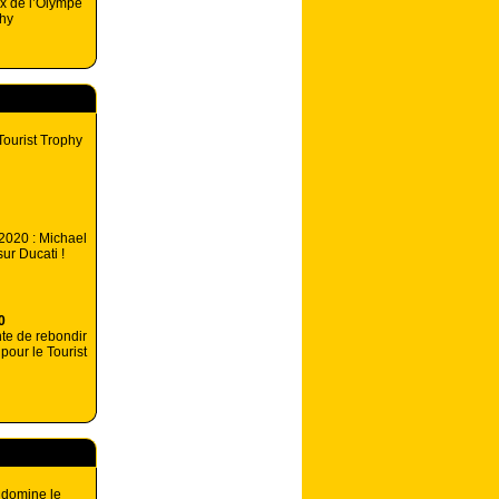
ux de l’Olympe
phy
Tourist Trophy
 2020 : Michael
ur Ducati !
0
te de rebondir
pour le Tourist
 domine le