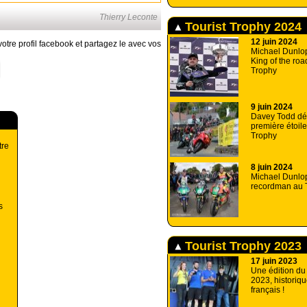
Thierry Leconte
Tourist Trophy 2024
12 juin 2024
otre profil facebook et partagez le avec vos
Michael Dunlo
King of the roa
Trophy
9 juin 2024
Davey Todd dé
première étoile
Trophy
tre
8 juin 2024
Michael Dunlo
recordman au T
s
Tourist Trophy 2023
17 juin 2023
Une édition du
2023, historiqu
français !