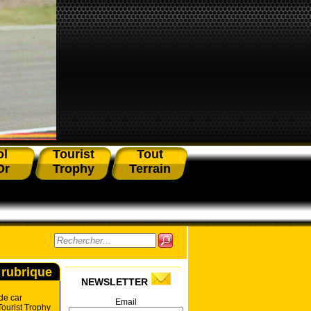
ol
Tourist
Tout
Or
Trophy
Terrain
 rubrique
NEWSLETTER
de car
Email
ourist Trophy