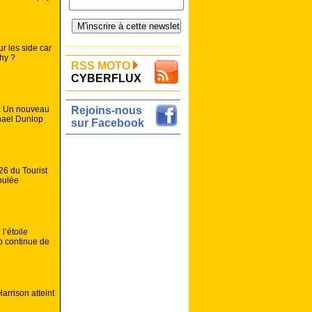
r les side car
phy ?
RSS MOTO
CYBERFLUX
 : Un nouveau
Rejoins-nous
hael Dunlop
sur Facebook
26 du Tourist
oulée
l’étoile
p continue de
arrison atteint