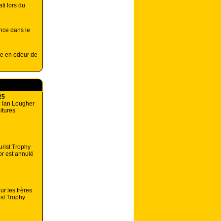
ti lors du
nce dans le
te en odeur de
25
: Ian Lougher
oitures
urist Trophy
or est annulé
ur les frères
st Trophy