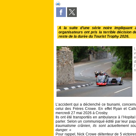
A la suite d’une série noire impliquant
organisateurs ont pris la terrible décision 
reste de la durée du Tourist Trophy 2026.
L
v
e
d
l
n
L’accident qui a déclenché ce tsunami, concern
celui des Frères Crowe. En effet Ryan et Callu
mercredi 27 mai 2026 à Crosby.
Ils ont été transportés en ambulance à l’Hopital
parler. Selon un communiqué édité par leur pa
traumatisme crânien, ils sont actuellement so
danger. »
Pour rappel, Nick Crowe détenteur de 5 victoire