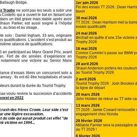
 Ballaugh Bridge.
1er juin 2026
Fin des essais TT 2026 : Dean Harris
st Trophy
ne sont pas les seuls a subir une
favori
a Costello qui a ouvert le bal en faisant une
30 mai 2026
e dans un état grave mais stable après avoir
TT 2026 : Dean Harrison met la barr
haun Parker, est aussi soigné à l’hôpital
essais qualificatifs
e, au bras et au visage.
24 mai 2026
ote solo : Daniel Ingham, 33 ans, originaire
Birchall en quête d’une 15e victoire 
qualifications. L’accident s’est produit au
Trophy 2026
oisième séance de qualifications.
16 mai 2026
16 en participant au Manx Grand Prix, avant
Connor Cummin’s passe sur BMW pou
Man. Fort de dix années d’expérience en
Trophy 2026
s, notamment une victoire au Senior Manx
28 avril 2026
Shaun Anderson portera les couleur
au Tourist Trophy 2026
séance d’essais libres un concurrent solo a
msey . Ils ont dû être hospitalisés et seuls
2 avril 2026
Tourist Trophy 2026 : Josh Brookes 
teurs durant la durée du Tourist Trophy.
la ligne de départ
pas voulu revivre la succession d’accidents
20 mars 2026
avorel en 2022
John Holden de retour au TT side-ca
13 mars 2026
TT 2026 : Jamie Coward renouvelle 
crash des frères Crowe. Leur side s’est
engagement chez Honda
sur une légère excavation.
 du side qui aurait produit cet effet "de
28 février 2026
té victime en 1994...
Mélanie Farnier sera la passagère 
au TT 2026 !
6 février 2026