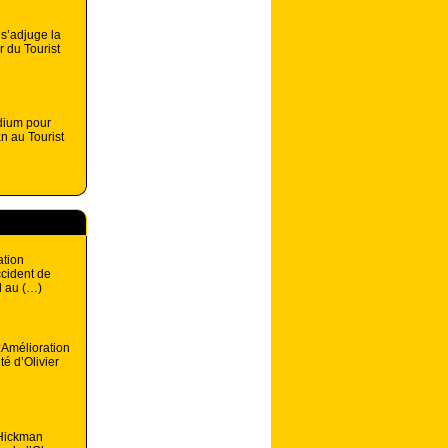
s’adjuge la
r du Tourist
dium pour
n au Tourist
ation
ccident de
l au (…)
:Amélioration
té d’Olivier
 Hickman