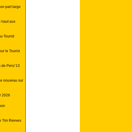
on part large
e haut aux
au Tourist
r le Tourist
s de Penz’13
de nouveau sur
r 2026
son
de Tim Reeves