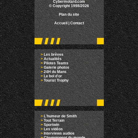
Cybermotard.com
© Copyright 1998/2026
Plan du site
Accueil
|
Contact
>
Les brèves
>
Actualités
>
Pilotes Teams
>
Galerie photos
>
24H du Mans
>
Le bol d'or
>
Tourist Trophy
>
L'humeur de Smith
>
Tout Terrain
>
Sportwin
>
Les vidéos
>
Interviews audios
>
Championnat du monde