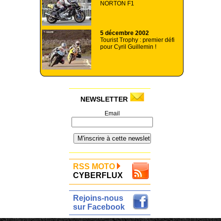
NORTON F1
5 décembre 2002
Tourist Trophy : premier défi
pour Cyril Guillemin !
NEWSLETTER
Email
RSS MOTO
CYBERFLUX
Rejoins-nous
sur Facebook