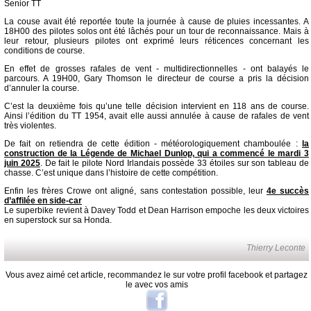
Senior TT
La couse avait été reportée toute la journée à cause de pluies incessantes. A
18H00 des pilotes solos ont été lâchés pour un tour de reconnaissance. Mais à
leur retour, plusieurs pilotes ont exprimé leurs réticences concernant les
conditions de course.
En effet de grosses rafales de vent - multidirectionnelles - ont balayés le
parcours. A 19H00, Gary Thomson le directeur de course a pris la décision
d’annuler la course.
C’est la deuxième fois qu’une telle décision intervient en 118 ans de course.
Ainsi l’édition du TT 1954, avait elle aussi annulée à cause de rafales de vent
très violentes.
De fait on retiendra de cette édition - météorologiquement chamboulée :
la
construction de la Légende de Michael Dunlop, qui a commencé le mardi 3
juin 2025
. De fait le pilote Nord Irlandais possède 33 étoiles sur son tableau de
chasse. C’est unique dans l’histoire de cette compétition.
Enfin les frères Crowe ont aligné, sans contestation possible, leur
4e succès
d’affilée en side-car
Le superbike revient à Davey Todd et Dean Harrison empoche les deux victoires
en superstock sur sa Honda.
Thierry Leconte
Vous avez aimé cet article, recommandez le sur votre profil facebook et partagez
le avec vos amis