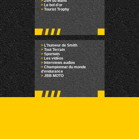
>
24H du Mans
>
Le bol d'or
>
Tourist Trophy
>
L'humeur de Smith
>
Tout Terrain
>
Sportwin
>
Les vidéos
>
Interviews audios
>
Championnat du monde
d'endurance
>
JBB MOTO