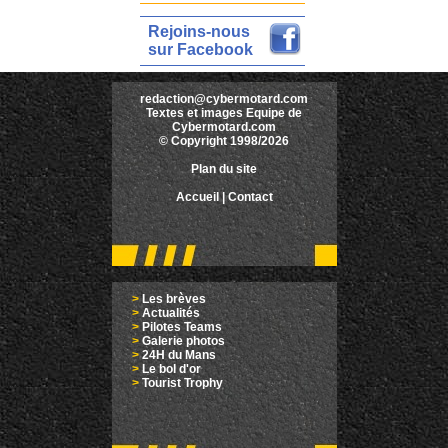
Rejoins-nous
sur Facebook
redaction@cybermotard.com
Textes et images Equipe de
Cybermotard.com
© Copyright 1998/2026
Plan du site
Accueil
|
Contact
>
Les brèves
>
Actualités
>
Pilotes Teams
>
Galerie photos
>
24H du Mans
>
Le bol d'or
>
Tourist Trophy