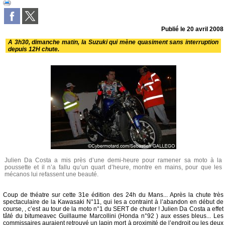
Publié le
20 avril 2008
A 3h30, dimanche matin, la Suzuki qui mène quasiment sans interruption
depuis 12H chute.
Julien Da Costa a mis près d’une demi-heure pour ramener sa moto à la
poussette et il n’a fallu qu’un quart d’heure, montre en mains, pour que les
mécanos lui refassent une beauté.
Coup de théatre sur cette 31e édition des 24h du Mans... Après la chute très
spectaculaire de la Kawasaki N°11, qui les a contraint à l’abandon en début de
course, , c’est au tour de la moto n°1 du SERT de chuter ! Julien Da Costa a effet
tâté du bitumeavec Guillaume Marcollini (Honda n°92 ) aux esses bleus... Les
commissaires auraient retrouvé un lapin mort à proximité de l’endroit ou les deux