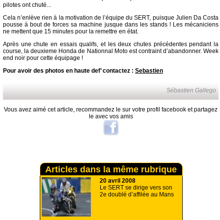
pilotes ont chuté...
Cela n’enlève rien à la motivation de l’équipe du SERT, puisque Julien Da Costa
pousse à bout de forces sa machine jusque dans les stands ! Les mécaniciens
ne mettent que 15 minutes pour la remettre en état.
Après une chute en essais qualifs, et les deux chutes précédentes pendant la
course, la deuxieme Honda de Nationnal Moto est contraint d’abandonner. Week
end noir pour cette équipage !
Pour avoir des photos en haute def’ contactez :
Sebastien
Sébastien Gallego
Vous avez aimé cet article, recommandez le sur votre profil facebook et partagez
le avec vos amis
Articles dans la même rubrique
20 avril 2008
Le SERT se dirige vers son
2e doublé d’affilée au Mans