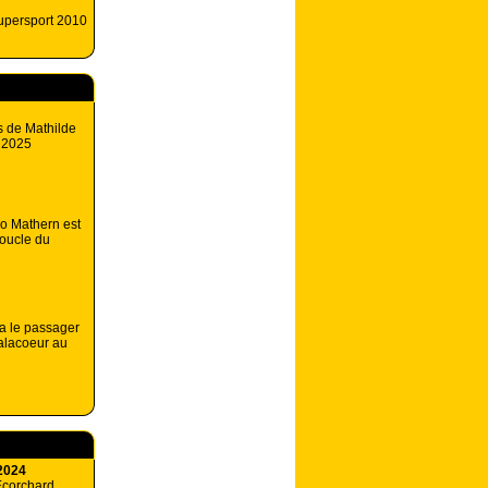
supersport 2010
s de Mathilde
T 2025
 Mathern est
boucle du
a le passager
alacoeur au
2024
Ecorchard