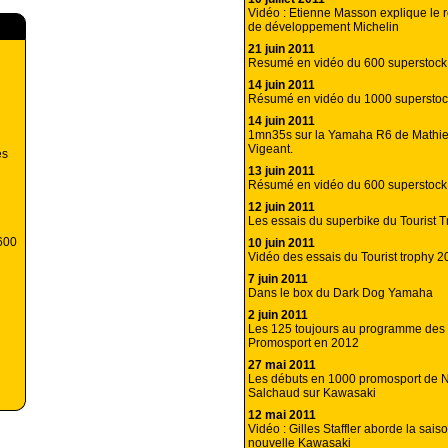
Vidéo : Etienne Masson explique le r
de développement Michelin
21 juin 2011
Resumé en vidéo du 600 superstock
14 juin 2011
Résumé en vidéo du 1000 superstoc
14 juin 2011
1mn35s sur la Yamaha R6 de Mathi
Vigeant.
es
13 juin 2011
Résumé en vidéo du 600 superstock
12 juin 2011
Les essais du superbike du Tourist 
 600
10 juin 2011
Vidéo des essais du Tourist trophy 2
7 juin 2011
Dans le box du Dark Dog Yamaha
2 juin 2011
Les 125 toujours au programme de
Promosport en 2012
27 mai 2011
Les débuts en 1000 promosport de N
Salchaud sur Kawasaki
12 mai 2011
Vidéo : Gilles Staffler aborde la sai
nouvelle Kawasaki