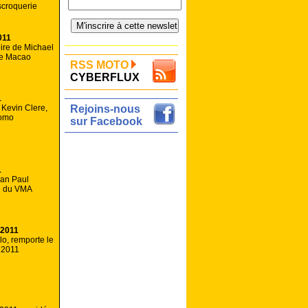
scroquerie
011
oire de Michael
de Macao
RSS MOTO
CYBERFLUX
1
 Kevin Clere,
Rejoins-nous
romo
sur Facebook
1
ean Paul
te du VMA
 2011
lo, remporte le
i 2011