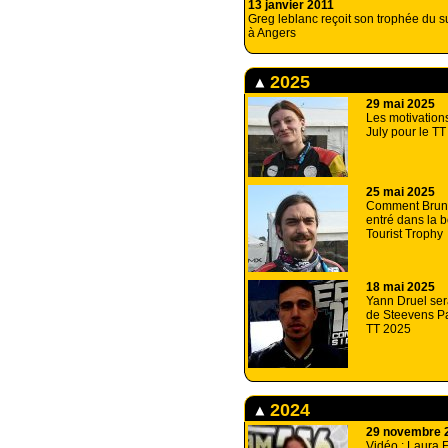
13 janvier 2011
Greg leblanc reçoit son trophée du 
à Angers
2025
29 mai 2025
Les motivation
July pour le T
25 mai 2025
Comment Bruno
entré dans la 
Tourist Trophy
18 mai 2025
Yann Druel ser
de Steevens P
TT 2025
2024
29 novembre 
Vidéo : Laura 