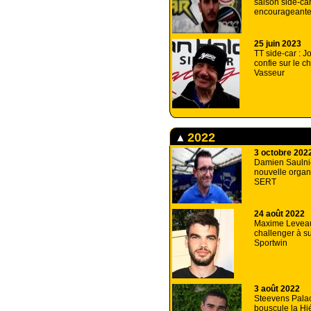
saison side-ca
encourageant
25 juin 2023
TT side-car : 
confie sur le c
Vasseur
2022
3 octobre 202
Damien Saulnie
nouvelle organ
SERT
24 août 2022
Maxime Levea
challenger à su
Sportwin
3 août 2022
Steevens Pala
bouscule la Hi