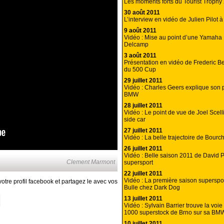
Les moments forts du Tourist Trophy
30 août 2011
L’interview en vidéo de Julien Pilot à
9 août 2011
Vidéo : Mise au point d’une Yamaha 
Delcamp
3 août 2011
Présentation en vidéo de Frederic B
du 500 Cup
29 juillet 2011
Vidéo : Charles Geers explique son
BMW
28 juillet 2011
Vidéo : Le point de vue de Joel Scel
side car
27 juillet 2011
Vidéo : La belle trajectoire de Bourch
26 juillet 2011
Vidéo : Belle saison 2011 de David P
Clement Marmont
supersport
22 juillet 2011
Vidéo : La première saison superspo
otre profil facebook et partagez le avec vos
Bulle chez Dark Dog
13 juillet 2011
Vidéo : Sylvain Barrier trouve la voi
1000 superstock de Brno sur sa BM
10 juillet 2011