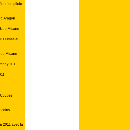
ôle d’un pilote
 d’Aragon
k de Misano
eu Dumas au
 de Misano
Trophy 2011
011
s Coupes
icolas
son 2011 avec la