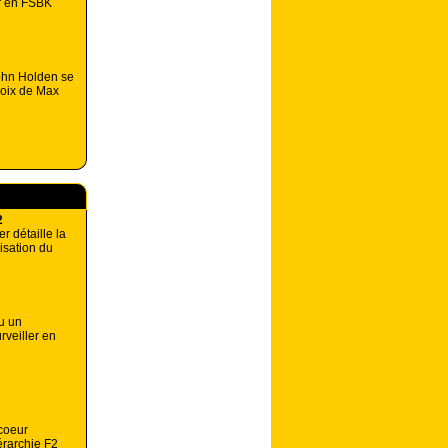
r en FSBK
e
John Holden se
hoix de Max
2
r détaille la
isation du
u un
rveiller en
coeur
érarchie F2