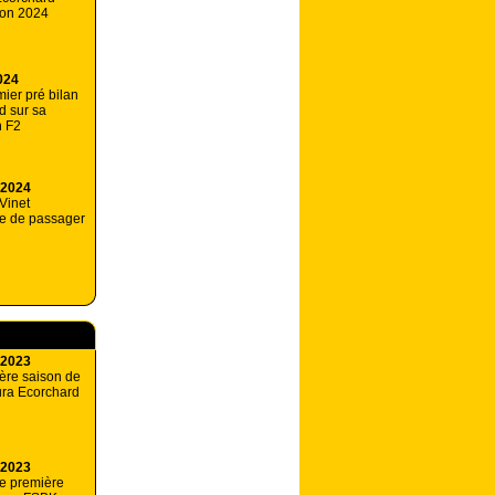
ison 2024
024
ier pré bilan
d sur sa
n F2
 2024
Vinet
le de passager
 2023
ère saison de
ura Ecorchard
 2023
e première