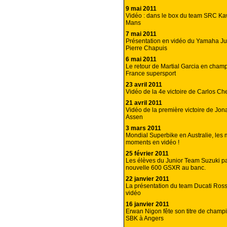
9 mai 2011
Vidéo : dans le box du team SRC K
Mans
7 mai 2011
Présentation en vidéo du Yamaha Ju
Pierre Chapuis
6 mai 2011
Le retour de Martial Garcia en cham
France supersport
23 avril 2011
Vidéo de la 4e victoire de Carlos C
21 avril 2011
Vidéo de la première victoire de Jo
Assen
3 mars 2011
Mondial Superbike en Australie, les 
moments en vidéo !
25 février 2011
Les élèves du Junior Team Suzuki pa
nouvelle 600 GSXR au banc.
22 janvier 2011
La présentation du team Ducati Ros
vidéo
16 janvier 2011
Erwan Nigon fête son titre de champ
SBK à Angers