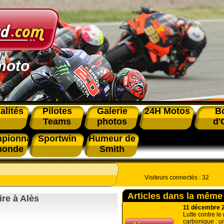
moto
alités
Pilotes
Galerie
24H Motos
B
Teams
photos
d'
pionnat
Sportwin
Humeur de
monde
Smith
Visiteurs connectés :
32
Articles dans la même
ire à Alès
11 décembre 
Lutte contre le
carbonique : u