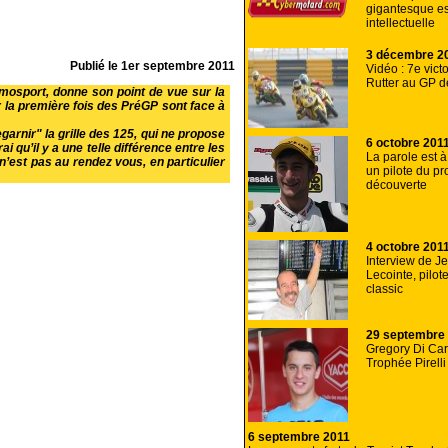
gigantesque e
intellectuelle
3 décembre 2
Publié le
1er septembre 2011
Vidéo : 7e vict
Rutter au GP 
omosport, donne son point de vue sur la
r la première fois des PréGP sont face à
garnir" la grille des 125, qui ne propose
6 octobre 201
ai qu’il y a une telle différence entre les
La parole est à
n’est pas au rendez vous, en particulier
un pilote du p
découverte
4 octobre 201
Interview de J
Lecointe, pilo
classic
29 septembre
Gregory Di Car
Trophée Pirell
6 septembre 2011