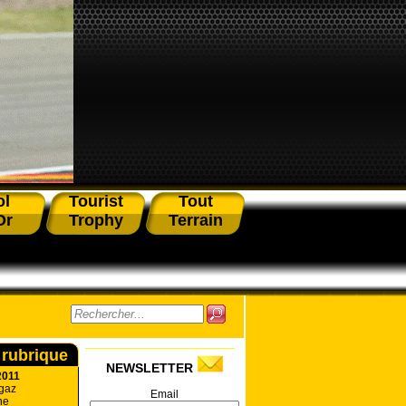
ol
Tourist
Tout
Or
Trophy
Terrain
 rubrique
NEWSLETTER
2011
 gaz
Email
ne