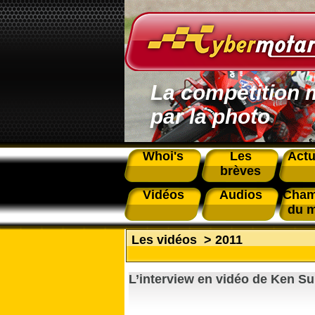
La compétition 
par la photo
Whoi's
Les
Actu
brèves
Vidéos
Audios
Cham
du 
Les vidéos
>
2011
L’interview en vidéo de Ken Su