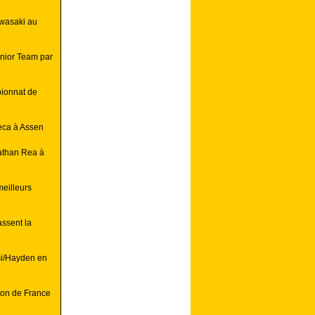
awasaki au
nior Team par
pionnat de
heca à Assen
nathan Rea à
meilleurs
ssent la
si/Hayden en
ion de France