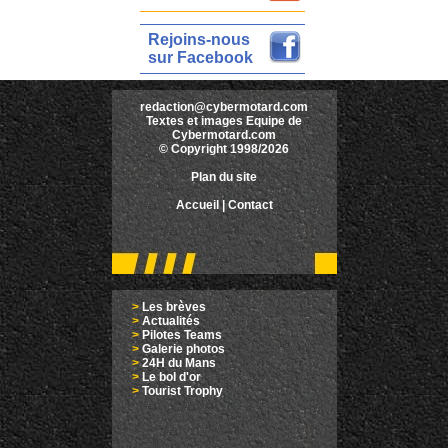
Rejoins-nous
sur Facebook
redaction@cybermotard.com
Textes et images Equipe de
Cybermotard.com
© Copyright 1998/2026
Plan du site
Accueil
|
Contact
>
Les brèves
>
Actualités
>
Pilotes Teams
>
Galerie photos
>
24H du Mans
>
Le bol d'or
>
Tourist Trophy