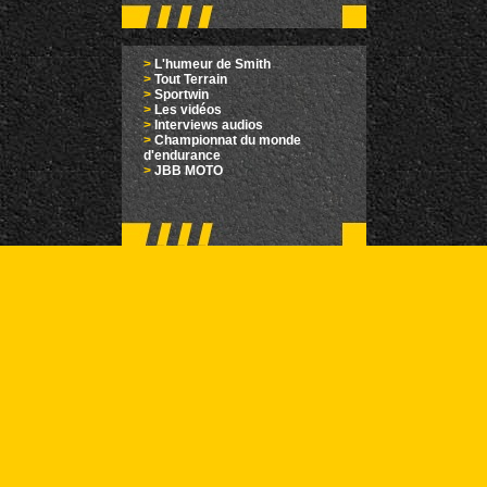
>
L'humeur de Smith
>
Tout Terrain
>
Sportwin
>
Les vidéos
>
Interviews audios
>
Championnat du monde
d'endurance
>
JBB MOTO