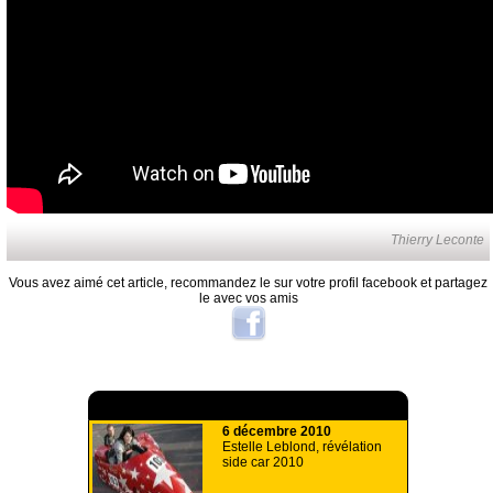
Thierry Leconte
Vous avez aimé cet article, recommandez le sur votre profil facebook et partagez
le avec vos amis
A lire aussi
6 décembre 2010
Estelle Leblond, révélation
side car 2010